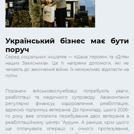
Український бізнес має бути
поруч
Серед соціальних ініціатив — «Шана героям» та «Дітям
наших Захисників». Це ті напрями допомоги, які не
чекають до закінчення війни. Їх неможливо відкласти на
потім.
Поранені військовослужбовці потребують уваги,
реабілітації та медичного супроводу. Авіакомпанія
регулярно фінансує оздоровлення, реабілітацію,
адресно підтримує ветеранів. До прикладу, цього 2026-
го року вже оплатила перебування двох ветеранів в
реабілітаційному центрі “Аурум». А раніше, крім цього
ще оплачувала операції із очного протезування,