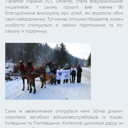
Палатою України (ICC Ukraine), стала всеукраїнською
ініціативою. У цьому проєкті вже майже 90
благодійників виконують мрії дітей, які втратили обох
своїх найдорожчих. Тут немає спільних бюджетів, кожен
особисто спілкується зі своїми підопічними та по-
своєму їх підтримує.
Сама ж авіакомпанія опікується нині 50-ма дітьми-
сиротами загиблих військовослужбовців із Києва,
Київщини та Полтавщини. Колектив щомісяця дарує їм