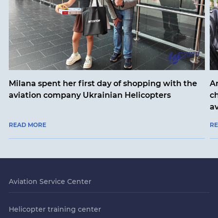
Milana spent her first day of shopping with the
An
aviation company Ukrainian Helicopters
ch
a
READ MORE
R
Aviation Service Center
Helicopter training center