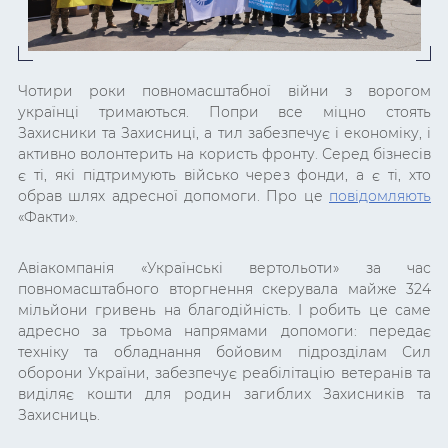
Чотири роки повномасштабної війни з ворогом
українці тримаються. Попри все міцно стоять
Захисники та Захисниці, а тил забезпечує і економіку, і
активно волонтерить на користь фронту. Серед бізнесів
є ті, які підтримують військо через фонди, а є ті, хто
обрав шлях адресної допомоги. Про це
повідомляють
«Факти».
Авіакомпанія «Українські вертольоти» за час
повномасштабного вторгнення скерувала майже 324
мільйони гривень на благодійність. І робить це саме
адресно за трьома напрямами допомоги: передає
техніку та обладнання бойовим підрозділам Сил
оборони України, забезпечує реабілітацію ветеранів та
виділяє кошти для родин загиблих Захисників та
Захисниць.