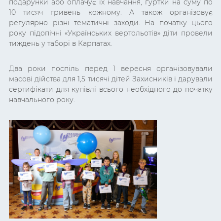
подарунки або оплачує їх навчання, гуртки на суму по
10 тисяч гривень кожному. А також організовує
регулярно різні тематичні заходи. На початку цього
року підопічні «Українських вертольотів» діти провели
тиждень у таборі в Карпатах.
Два роки поспіль перед 1 вересня організовували
масові дійства для 1,5 тисячі дітей Захисників і дарували
сертифікати для купівлі всього необхідного до початку
навчального року.