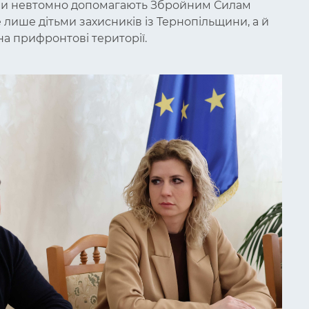
ени невтомно допомагають Збройним Силам
е лише дітьми захисників із Тернопільщини, а й
а прифронтові території.