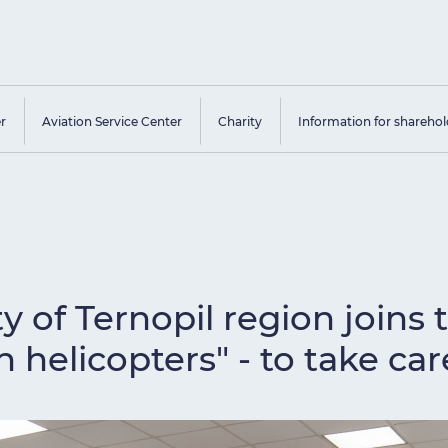
er
Aviation Service Center
Charity
Information for sharehol
 of Ternopil region joins 
an helicopters" - to take car