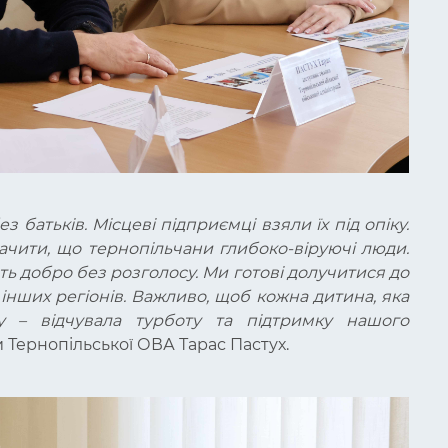
з батьків. Місцеві підприємці взяли їх під опіку.
ачити, що тернопільчани глибоко-віруючі люди.
ь добро без розголосу. Ми готові долучитися до
із інших регіонів. Важливо, щоб кожна дитина, яка
 – відчувала турботу та підтримку нашого
 Тернопільської ОВА Тарас Пастух.