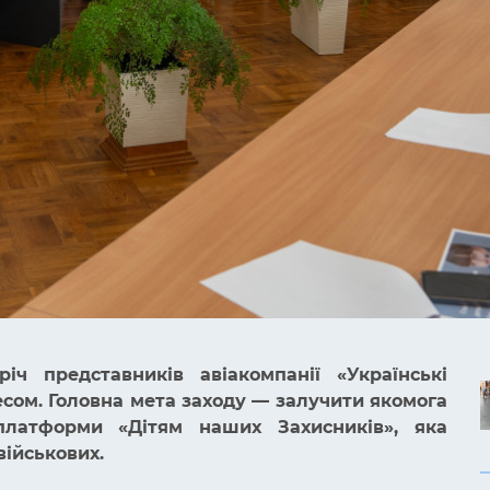
іч представників авіакомпанії «Українські
есом. Головна мета заходу — залучити якомога
платформи «Дітям наших Захисників», яка
військових.