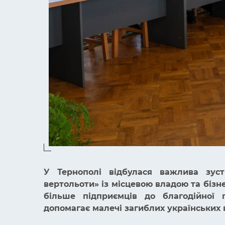
У Тернополі відбулася важлива зустр
вертольоти» із місцевою владою та бізн
більше підприємців до благодійної 
допомагає малечі загиблих українських 