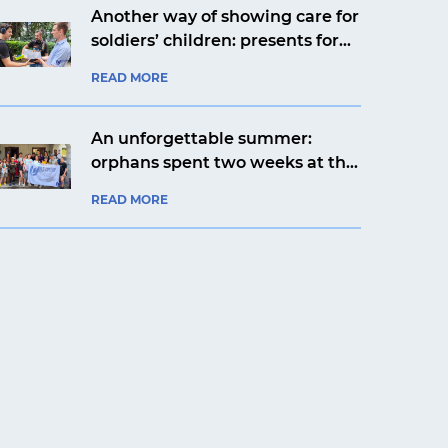
Another way of showing care for
soldiers’ children: presents for
Yaroslav from Kyiv from an
READ MORE
aviation company
An unforgettable summer:
orphans spent two weeks at the
Artek Prykarpattia camp
READ MORE