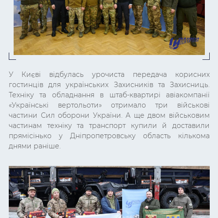
У Києві відбулась урочиста передача корисних
гостинців для українських Захисників та Захисниць.
Техніку та обладнання в штаб-квартирі авіакомпанії
«Українські вертольоти» отримало три військові
частини Сил оборони України. А ще двом військовим
частинам техніку та транспорт купили й доставили
прямісінько у Дніпропетровську область кількома
днями раніше.