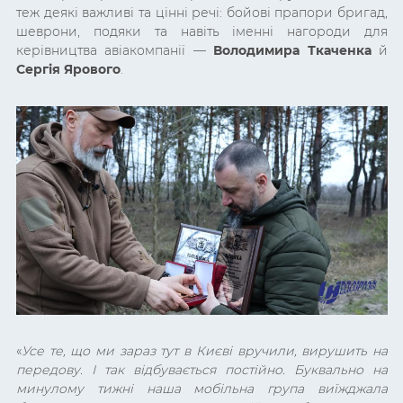
теж деякі важливі та цінні речі: бойові прапори бригад,
шеврони, подяки та навіть іменні нагороди для
керівництва авіакомпанії —
Володимира Ткаченка
й
Сергія Ярового
.
«
Усе те, що ми зараз тут в Києві вручили, вирушить на
передову. І так відбувається постійно. Буквально на
минулому тижні наша мобільна група виїжджала