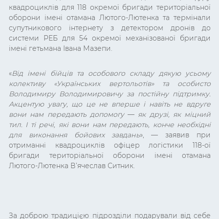
квадроциклів для 118 окремої бригади територіальної
оборони імені отамана Лютого-Лютенка та термінали
супутникового інтернету з детектором дронів до
системи РЕБ для 54 окремої механізованої бригади
імені гетьмана Івана Мазепи.
«
Від імені бійців та особового складу дякую усьому
колективу «Українських вертольотів» та особисто
Володимиру Володимировичу за постійну підтримку.
Акцентую увагу, що це не вперше і навіть не вдруге
вони нам передають допомогу
—
як друзі, як міцний
тил. І ті речі, які вони нам передають, конче необхідні
для виконання бойових завдань
», — заявив при
отриманні квадроциклів офіцер логістики 118-ої
бригади територіальної оборони імені отамана
Лютого-Лютенка В’ячеслав Ситник.
За доброю традицією підрозділи подарували від себе