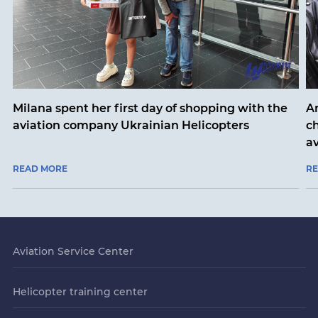
Milana spent her first day of shopping with the
An
aviation company Ukrainian Helicopters
ch
a
READ MORE
R
Aviation Service Center
Helicopter training center