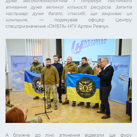
дуже високотехнологічна і потребує постійного
вливання дуже великої кількості ресурсів. Запитів
насправді дуже багато, спасибі, що закриває ця
компанія
», — подякував офіцер Центру
спецпризначення «ОМЕГА» НГУ Артем Ревчук.
А ближче до лінії зіткнення відвезли ще фуру