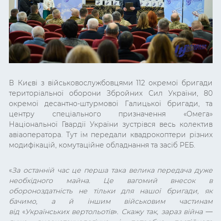
В Києві з військовослужбовцями 112 окремої бригади
територіальної оборони Збройних Сил України, 80
окремої десантно-штурмової Галицької бригади, та
центру спеціального призначення «Омега»
Національної Гвардії України зустрівся весь колектив
авіаоператора. Тут їм передали квадрокоптери різних
модифікацій, комутаційне обладнання та засіб РЕБ.
«
За останній час це перша така велика передача дуже
необхідного майна. Це вагомий внесок в
обороноздатність не тільки для нашої бригади, як
бачимо, а й іншим військовим частинам
від
«
Українських вертольотів
»
. Скажу так, зараз війна
—