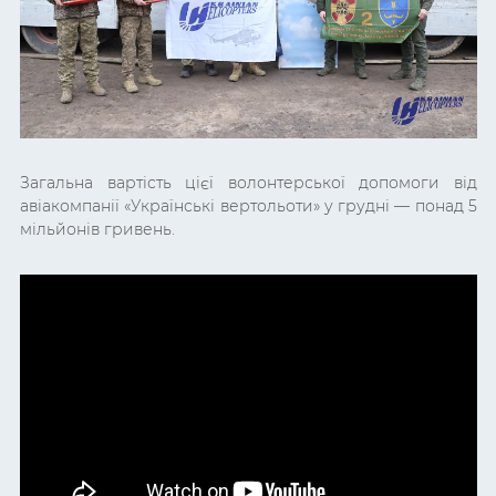
Загальна вартість цієї волонтерської допомоги від
авіакомпанії «Українські вертольоти» у грудні — понад 5
мільйонів гривень.