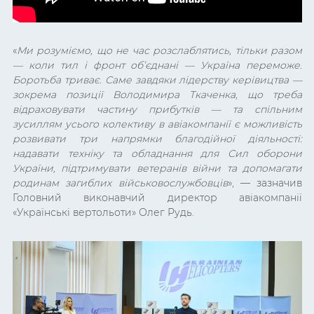
«
Ми розуміємо, що не час розслаблятись, тільки разом
— коли тил і фронт об’єднані — Україна переможе.
Боротьба триває. Саме завдяки лідерству керівицтва —
зокрема позиції Володимира Ткаченка, що треба
відраховувати частину прибутків — та спільним
зусиллям усього колективу в авіакомпанії є можливість
розвивати три напрямки благодійної діяльності:
надавати техніку та обладнання для Сил оборони
України, підтримувати ветеранів війни та допомагати
родинам загиблих військовослужбовців
», — зазначив
Головний виконавчий директор авіакомпанії
«Українські вертольоти» Олег Рудь.