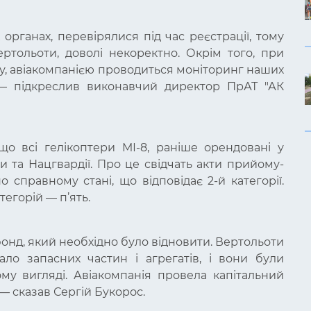
органах, перевірялися під час реєстрації, тому
ертольоти, доволі некоректно. Окрім того, при
ку, авіакомпанією проводиться моніторинг наших
", — підкреслив виконавчий директор ПрАТ "АК
що всі гелікоптери МІ-8, раніше орендовані у
 та Нацгвардії. Про це свідчать акти прийому-
о справному стані, що відповідає 2-й категорії.
тегорій — п’ять.
онд, який необхідно було відновити. Вертольоти
ало запасних частин і агрегатів, і вони були
му вигляді. Авіакомпанія провела капітальний
— сказав Сергій Букорос.