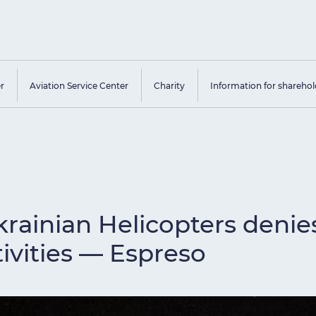
er
Aviation Service Center
Charity
Information for sharehol
rainian Helicopters denie
tivities — Espreso