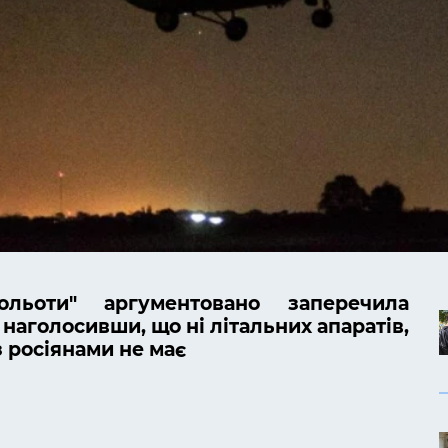
тольоти" аргументовано заперечила
, наголосивши, що ні літальних апаратів,
із росіянами не має