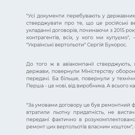
"Усі документи перебувають у державних 
стверджувати про те, що це російські в
укладанні договорів, починаючи з 2015 ро
контрагентів, всіх, у кого ми купуємо
"Українські вертольоти" Сергій Букорос.
До того ж в авіакомпанії стверджують, 
держави, повернули Міністерству оборони
передачі. Ба більше, повернули у технічн
Перша - це нові, від виробника. А всього ка
"За умовами договору це був ремонтний ф
втратили льотну придатність, не вистач
передані фактично в розукомплектовано
ремонт цих вертольотів власним коштом", 