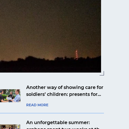
Another way of showing care for
soldiers’ children: presents for
Yaroslav from Kyiv from an
READ MORE
aviation company
An unforgettable summer: