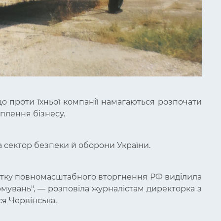
що проти їхньої компанії намагаються розпочати
плення бізнесу.
а сектор безпеки й оборони України.
очатку повномасштабного вторгнення РФ виділила
рмувань", — розповіла журналістам директорка з
ся Червінська.