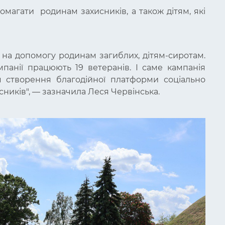
магати родинам захисників, а також дітям, які
 на допомогу родинам загиблих, дітям-сиротам.
панії працюють 19 ветеранів. І саме кампанія
ром створення благодійної платформи соціально
сників", — зазначила Леся Червінська.