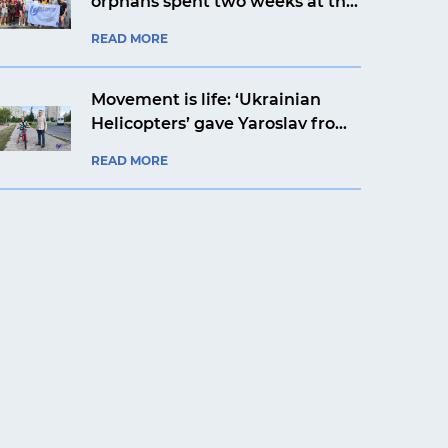
orphans spent two weeks at the
Artek Prykarpattia camp
READ MORE
Movement is life: ‘Ukrainian
Helicopters’ gave Yaroslav from
Kyiv a bicycle
READ MORE