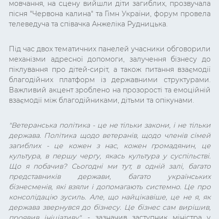
мовчання, на сцену вийшли діти загиблих, прозвучала
пісня "Червона калина" та Гімн України, форум провела
телеведуча та співачка Анжеліка Рудницька.
Під час двох тематичних панелей учасники обговорили
механізми адресної допомоги, залучення бізнесу до
піклування про дітей-сиріт, а також питання взаємодії
благодійних платформ із державними структурами.
Важливий акцент зроблено на прозорості та емоційній
взаємодії між благодійниками, дітьми та опікунами.
"Ветеранська політика - це не тільки закони, і не тільки
держава. Політика щодо ветеранів, щодо членів сімей
загиблих - це кожен з нас, кожен громадянин, це
культура, в першу чергу, якась культура у суспільстві.
Що я побачив? Сьогодні ми тут, в одній залі, багато
представників держави, багато українських
бізнесменів, які взяли і допомагають системно. Це про
консолідацію зусиль. Але, що найцікавіше, це не я, як
держава звернувся до бізнесу. Це бізнес сам вирішив,
проявив ініціативу"
, - зазначив заступник міністра у