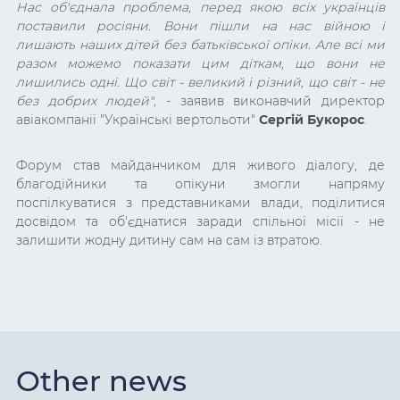
Нас об'єднала проблема, перед якою всіх українців
поставили росіяни. Вони пішли на нас війною і
лишають наших дітей без батьківської опіки. Але всі ми
разом можемо показати цим діткам, що вони не
лишились одні. Що світ - великий і різний, що світ - не
без добрих людей"
, - заявив виконавчий директор
авіакомпанії "Українські вертольоти"
Сергій Букорос
.
Форум став майданчиком для живого діалогу, де
благодійники та опікуни змогли напряму
поспілкуватися з представниками влади, поділитися
досвідом та об'єднатися заради спільної місії - не
залишити жодну дитину сам на сам із втратою.
Other news