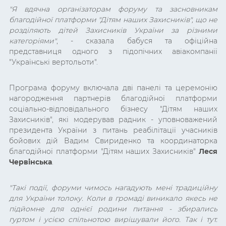
"Я вдячна організаторам форуму та засновникам
благодійної платформи "Дітям наших Захисників", що не
розділяють дітей Захисників України за різними
категоріями"
, - сказала бабуся та офіційна
представниця одного з підопічних авіакомпанії
"Українські вертольоти".
Програма форуму включала дві панелі та церемонію
нагородження партнерів благодійної платформи
соціально-відповідального бізнесу "Дітям наших
Захисників", які модерував радник - уповноважений
президента України з питань реабілітації учасників
бойових дій Вадим Свириденко та координаторка
благодійної платформи "Дітям наших Захисників"
Леся
Червінська
.
"Такі події, форуми чимось нагадують мені традиційну
для України толоку. Коли в громаді виникало якесь не
підйомне для однієї родини питання - збирались
гуртом і усією спільнотою вирішували його. Так і тут.