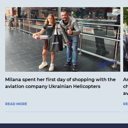
Milana spent her first day of shopping with the
An
aviation company Ukrainian Helicopters
ch
a
READ MORE
R