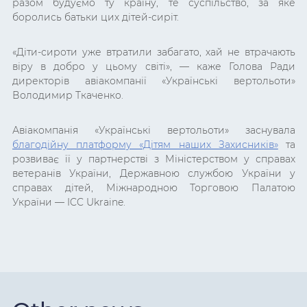
разом будуємо ту країну, те суспільство, за яке
боролись батьки цих дітей-сиріт.
«
Діти-сироти уже втратили забагато, хай не втрачають
віру в добро у цьому світі
», — каже Голова Ради
директорів авіакомпанії «Українські вертольоти»
Володимир Ткаченко.
Авіакомпанія «Українські вертольоти» заснувала
благодійну платформу «Дітям наших Захисників»
та
розвиває її у партнерстві з Міністерством у справах
ветеранів України, Державною службою України у
справах дітей, Міжнародною Торговою Палатою
України — ICC Ukraine.