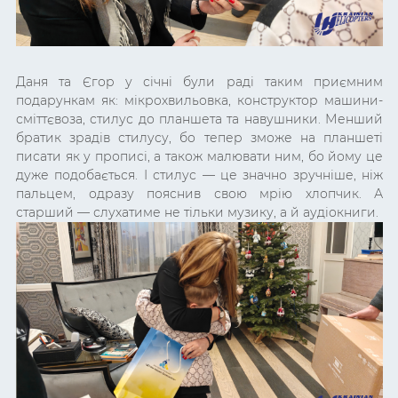
Даня та Єгор у січні були раді таким приємним
подарункам як: мікрохвильовка, конструктор машини-
сміттєвоза, стилус до планшета та навушники. Менший
братик зрадів стилусу, бо тепер зможе на планшеті
писати як у прописі, а також малювати ним, бо йому це
дуже подобається. І стилус — це значно зручніше, ніж
пальцем, одразу пояснив свою мрію хлопчик. А
старший — слухатиме не тільки музику, а й аудіокниги.