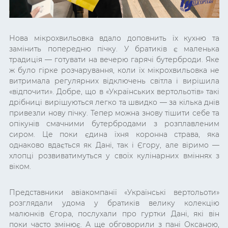
Нова мікрохвильовка вдало доповнить їх кухню та
замінить попередню пічку. У братиків є маленька
традиція — готувати на вечерю гарячі бутерброди. Яке
ж було гірке розчарування, коли їх мікрохвильовка не
витримала регулярних відключень світла і вирішила
«відпочити». Добре, що в «Українських вертольотів» такі
дрібниці вирішуються легко та швидко — за кілька днів
привезли нову пічку. Тепер можна знову тішити себе та
опікунів смачними бутербродами з розплавленим
сиром. Це поки єдина їхня коронна страва, яка
однаково вдається як Дані, так і Єгору, але віримо —
хлопці розвиватимуться у своїх кулінарних вміннях з
віком.
Представники авіакомпанії «Українські вертольоти»
розглядали удома у братиків велику колекцію
малюнків Єгора, послухали про гуртки Дані, які він
поки часто змінює. А ще обговорили з пані Оксаною,