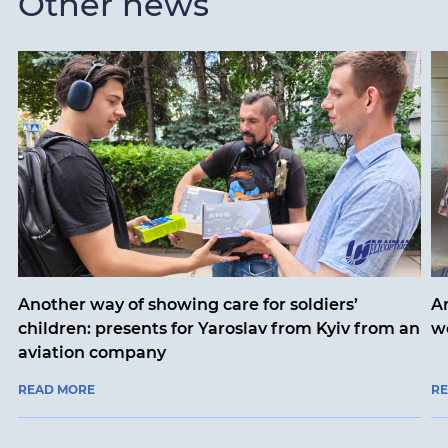
Other news
Another way of showing care for soldiers’
A
children: presents for Yaroslav from Kyiv from an
w
aviation company
READ MORE
R