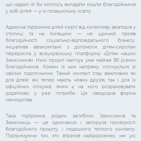
що надалі їй би хотілось вкладати кошти благодійників
у хобі дітей — у їх позашкільну освіту.
Адресна підтримка дітей-сиріт від колективу авіаторів у
столиці та на Київщині — не єдиний прояв
благодійності соціально-відповідального бізнесу.
Ініціатива авіакомпанії з допомоги дітям-сиротам
переросла у всеукраїнську платформу «Дітям наших
Захисників». Нині проєкт налічує уже майже 90 різних
благодійників. Кожен із них напряму спілкується зі
своїми підопічними. Такий контакт стає важливим як
для дітей, які тепер мають нових друзів, так і для їх
офіційних опікунів, яким є на кого розраховувати
додатково у разі потреби. Це своєрідна форма
менторства.
Така підтримка родин загиблих Захисників та
Захисниць — це одночасно і запорука прозорості
благодійного проєкту, і людського теплого контакту.
Підтримуючи тих, хто втратив найдорожчих, ми усі