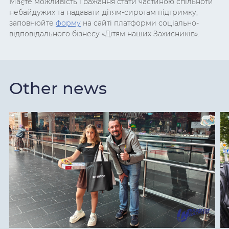
Маєте можливість і бажання стати частиною спільноти
небайдужих та надавати дітям-сиротам підтримку,
заповнюйте
форму
на сайті платформи соціально-
відповідального бізнесу «Дітям наших Захисників».
Other news