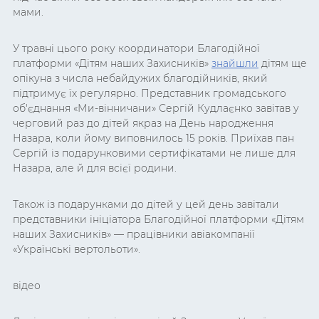
мами.
У травні цього року координатори Благодійної
платформи «Дітям наших Захисників»
знайшли
дітям ще
опікуна з числа небайдужих благодійників, який
підтримує їх регулярно. Представник громадського
об'єднання «Ми-вінничани» Сергій Кудлаєнко завітав у
черговий раз до дітей якраз на День народження
Назара, коли йому виповнилось 15 років. Приїхав пан
Сергій із подарунковими сертифікатами не лише для
Назара, але й для всієї родини.
Також із подарунками до дітей у цей день завітали
представники ініціатора Благодійної платформи «Дітям
наших Захисників» — працівники авіакомпанії
«Українські вертольоти».
відео