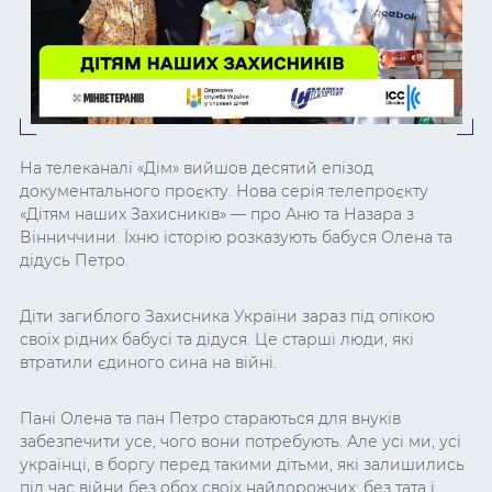
На телеканалі «Дім» вийшов десятий епізод
документального проєкту. Нова серія телепроєкту
«Дітям наших Захисників» — про Аню та Назара з
Вінниччини. Їхню історію розказують бабуся Олена та
дідусь Петро.
Діти загиблого Захисника України зараз під опікою
своїх рідних бабусі та дідуся. Це старші люди, які
втратили єдиного сина на війні.
Пані Олена та пан Петро стараються для внуків
забезпечити усе, чого вони потребують. Але усі ми, усі
українці, в боргу перед такими дітьми, які залишились
під час війни без обох своїх найдорожчих: без тата і