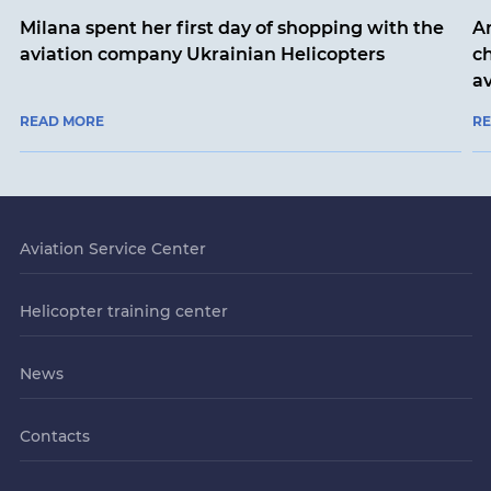
Milana spent her first day of shopping with the
An
aviation company Ukrainian Helicopters
ch
a
READ MORE
R
Aviation Service Center
Helicopter training center
News
Contacts