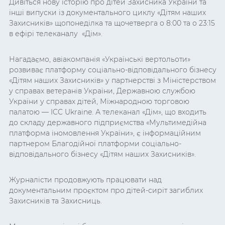
Дивіться нову історію про дітей Захисника України та
інші випуски із документального циклу «Дітям наших
Захисників» щопонеділка та щочетверга о 8:00 та о 23:15
в ефірі телеканалу «Дім».
Нагадаємо, авіакомпанія «Українські вертольоти»
розвиває платформу соціально-відповідального бізнесу
«Дітям наших Захисників» у партнерстві з Міністерством
у справах ветеранів України, Державною службою
України у справах дітей, Міжнародною торговою
палатою — ICC Ukraine. А телеканал «Дім», що входить
до складу державного підприємства «Мультимедійна
платформа іномовлення України», є інформаційним
партнером Благодійної платформи соціально-
відповідального бізнесу «Дітям наших Захисників».
Журналісти продовжують працювати над
документальним проєктом про дітей-сиріт загиблих
Захисників та Захисниць.