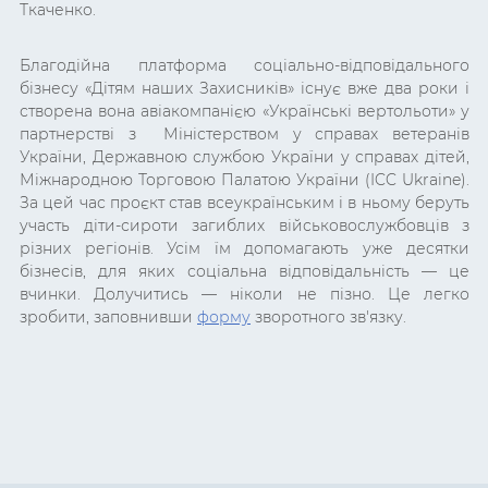
Ткаченко.
Благодійна платформа соціально-відповідального
бізнесу «Дітям наших Захисників» існує вже два роки і
створена вона авіакомпанією «Українські вертольоти» у
партнерстві з Міністерством у справах ветеранів
України, Державною службою України у справах дітей,
Міжнародною Торговою Палатою України (ICC Ukraine).
За цей час проєкт став всеукраїнським і в ньому беруть
участь діти-сироти загиблих військовослужбовців з
різних регіонів. Усім їм допомагають уже десятки
бізнесів, для яких соціальна відповідальність — це
вчинки. Долучитись — ніколи не пізно. Це легко
зробити, заповнивши
форму
зворотного зв'язку.