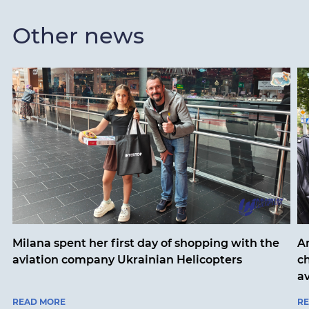
Other news
Milana spent her first day of shopping with the
An
aviation company Ukrainian Helicopters
ch
a
READ MORE
R