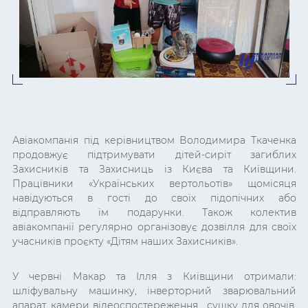
Авіакомпанія під керівництвом Володимира Ткаченка
продовжує підтримувати дітей-сиріт загиблих
Захисників та Захисниць із Києва та Київщини.
Працівники «Українських вертольотів» щомісяця
навідуються в гості до своїх підопічних або
відправляють їм подарунки. Також колектив
авіакомпанії регулярно організовує дозвілля для своїх
учасників проєкту «Дітям наших Захисників».
У червні Макар та Ілля з Київщини отримали:
шліфувальну машинку, інверторний зварювальний
апарат, камери відеоспостереження, сушку для овочів,