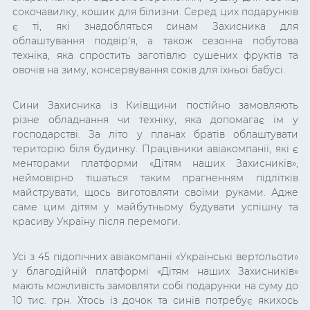
сокочавилку, кошик для білизни. Серед цих подарунків
є ті, які знадобляться синам Захисника для
облаштування подвір'я, а також сезонна побутова
техніка, яка спростить заготівлю сушених фруктів та
овочів на зиму, консервування соків для їхньої бабусі.
Сини Захисника із Київщини постійно замовляють
різне обладнання чи техніку, яка допомагає їм у
господарстві. За літо у планах братів облаштувати
територію біля будинку. Працівники авіакомпанії, які є
менторами платформи «Дітям наших Захисників»,
неймовірно тішаться таким прагненням підлітків
майструвати, щось виготовляти своїми руками. Адже
саме цим дітям у майбутньому будувати успішну та
красиву Україну після перемоги.
Усі з 45 підопічних авіакомпанії «Українські вертольоти»
у благодійній платформі «Дітям наших Захисників»
мають можливість замовляти собі подарунки на суму до
10 тис. грн. Хтось із дочок та синів потребує якихось