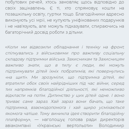
побутових речей, хтось замовляє щось відповідно до
своїх зацікавлень. Є ті, хто спрямовує кошти на
позашкільну освіту, гуртки тощо. Благодійники адресно
виконують усі мрії, не купують уніфікованих подарунків
і не нав'язують, але можуть підказувати, спираючись на
багаторічний досвід роботи з дітьми.
«
Коли ми відвозили обладнання і техніку на фронт,
спілкувались з військовими про важливу соціальну
складову підтримки війська. Захисникам та Захисницям
важливо знати, що в тилу є люди, які можуть
підтримувати дітей їхніх побратимів, які повернулись
«на щиті». Ми зрозуміли, що підтримка дітей, які
втратили обох своїх найрідніших під час війни, серед
тих напрямків благодійної діяльності, які неможливо
відкласти на потім. Дитинство у цих дітей одне. І воно
триває саме зараз. Хай зараз вони бачать, що таке
підтримка, взаємодопомога і хай щиро усміхаються
якомога чатіше. Тому виникла ідея створити благодійну
платформу
», — наголошує голова ради директорів
авіакомпанії «Українські вертольоти» Володимир