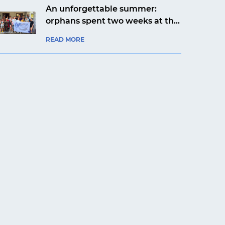
An unforgettable summer:
orphans spent two weeks at the
Artek Prykarpattia camp
READ MORE