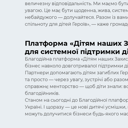
величезну відповідальність. Ми маємо бу
увагою. Це має бути щоденна, жива, систе
небайдужого — долучайтеся. Разом із вами
спільноту для дітей Героїв», — каже громад
Платформа «Дітям наших За
для системної підтримки ді
Благодійна платформа «Дітям наших Захис
бізнес навколо довготривалої підтримки діте
Партнери допомагають дітям загиблих Геро
та просто — через увагу, зустрічі або разо
справжнє менторство — щоб діти знали: в
благодійників.
Станом на сьогодні до Благодійної платфо
Україні. І щоразу — це нові дитячі усмішки
можуть долучитися бізнеси будь-якого мас