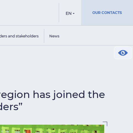
OUR CONTACTS
EN
ders and stakeholders
News
region has joined the
ders”