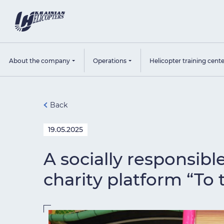
About the company
Operations
Helicopter training cent
Back
19.05.2025
A socially responsibl
charity platform “To