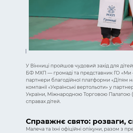
У Вінниці пройшов чудовий захід для дітей,
БФ МХП — громаді та представник ГО «Ми 
партнери благодійної платформи «Дітям на
компанії «Українські вертольоти» у партне
України, Міжнародною Торговою Палатою (
справах дітей.
Справжнє свято: розваги, 
Малеча та їхні офіційні опікуни, разом з