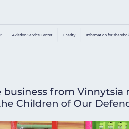
er
Aviation Service Center
Charity
Information for sharehol
e business from Vinnytsia 
 the Children of Our Defen