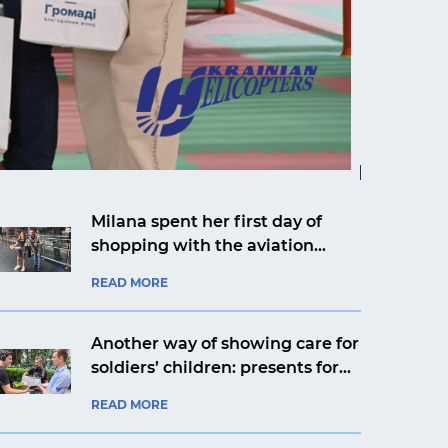
Milana spent her first day of
shopping with the aviation
company Ukrainian Helicopters
READ MORE
Another way of showing care for
soldiers’ children: presents for
Yaroslav from Kyiv from an
READ MORE
aviation company