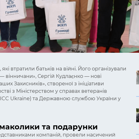
 які втратили батьків на війні. Його організували
— вінничани», Сергій Кудлаєнко — нові
ших Захисників», створеної з ініціативи
рстві з Міністерством у справах ветеранів
ICC Ukraine) та Державною службою України у
смаколики та подарунки
 представниками компаній, провели насичений