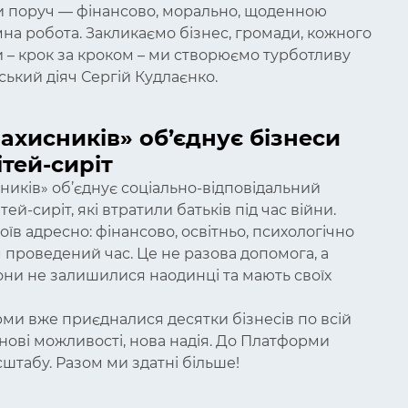
ти поруч — фінансово, морально, щоденною
мна робота. Закликаємо бізнес, громади, кожного
 – крок за кроком – ми створюємо турботливу
ський діяч Сергій Кудлаєнко.
хисників» об’єднує бізнеси
тей-сиріт
ників» об’єднує соціально-відповідальний
й-сиріт, які втратили батьків під час війни.
їв адресно: фінансово, освітньо, психологічно
м проведений час. Це не разова допомога, а
они не залишилися наодинці та мають своїх
рми вже приєдналися десятки бізнесів по всій
, нові можливості, нова надія. До Платформи
штабу. Разом ми здатні більше!