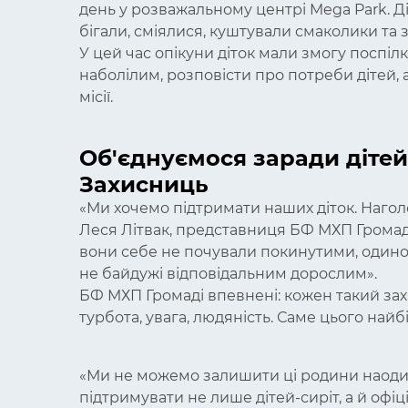
день у розважальному центрі Mega Park. Ді
бігали, сміялися, куштували смаколики та
У цей час опікуни діток мали змогу поспіл
наболілим, розповісти про потреби дітей, а
місії.
Об'єднуємося заради дітей
Захисниць
«Ми хочемо підтримати наших діток. Нагол
Леся Літвак, представниця БФ МХП Громаді
вони себе не почували покинутими, одинок
не байдужі відповідальним дорослим».
БФ МХП Громаді впевнені: кожен такий захі
турбота, увага, людяність. Саме цього най
«Ми не можемо залишити ці родини наодин
підтримувати не лише дітей-сиріт, а й офіці