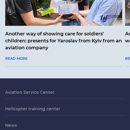
Another way of showing care for soldiers’
A
children: presents for Yaroslav from Kyiv from an
w
aviation company
READ MORE
R
Aviation Service Center
Helicopter training center
News