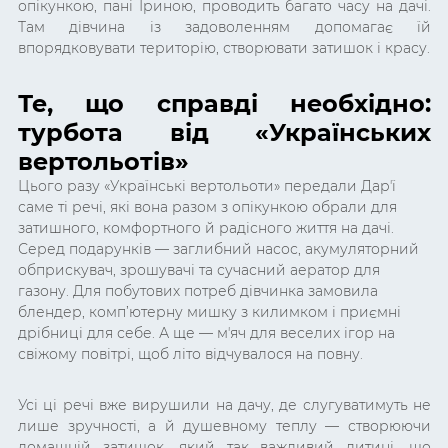
опікункою, пані Іриною, проводить багато часу на дачі.
Там дівчина із задоволенням допомагає їй
впорядковувати територію, створювати затишок і красу.
Те, що справді необхідно:
турбота від «Українських
вертольотів»
Цього разу «Українські вертольоти» передали Дарʼї
саме ті речі, які вона разом з опікункою обрали для
затишного, комфортного й радісного життя на дачі.
Серед подарунків — заглибний насос, акумуляторний
обприскувач, зрошувачі та сучасний аератор для
газону. Для побутових потреб дівчинка замовила
блендер, комп’ютерну мишку з килимком і приємні
дрібниці для себе. А ще — мʼяч для веселих ігор на
свіжому повітрі, щоб літо відчувалося на повну.
Усі ці речі вже вирушили на дачу, де
слугуватимуть
не
лише зручності, а й душевному теплу — створюючи
домашній затишок, який так важливий дитині, що