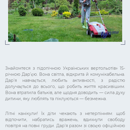
Знайомтеся з підопічною Українських вертольотів» 15-
річною Дар’єю. Вона світла, відкрита й комунікабельна.
Дар’я навчається, любить активності, з радістю
долучається до всього, що робить життя красивішим.
Вона втратила батьків, але щодня доводить — сила духу
дитини, яку люблять та піклуються — безмежна.
Літні канікули! Їх діти чекають з нетерпінням: щоб
відпочити, набратись вражень, вдихнути свободу
повітря на повні груди. Дар’я разом зі своєю офіційною