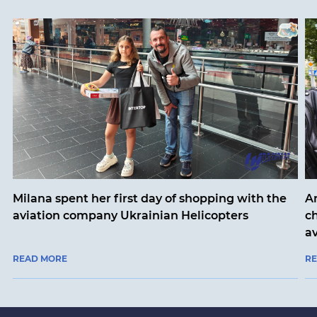
Milana spent her first day of shopping with the
An
aviation company Ukrainian Helicopters
ch
a
READ MORE
R