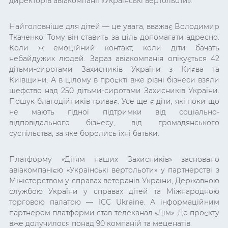
директорів авіакомпанії «Українські вертольоти».
Найголовніше для дітей — це увага, вважає Володимир
Ткаченко. Тому він ставить за ціль допомагати адресно.
Коли ж емоційний контакт, коли діти бачать
небайдужих людей. Зараз авіакомпанія опікується 42
дітьми-сиротами Захисників України з Києва та
Київщини. А в цілому в проєкті вже різні бізнеси взяли
шефство над 250 дітьми-сиротами Захисників України.
Пошук благодійників триває. Усе ще є діти, які поки що
не мають гідної підтримки від соціально-
відповідального бізнесу, від громадянського
суспільства, за яке боролись їхні батьки.
Платформу «Дітям наших Захисників» засновано
авіакомпанією «Українські вертольоти» у партнерстві з
Міністерством у справах ветеранів України, Державною
службою України у справах дітей та Міжнародною
торговою палатою — ICC Ukraine. А інформаційним
партнером платформи став телеканал «Дім». До проєкту
вже долучилося понад 90 компаній та меценатів.