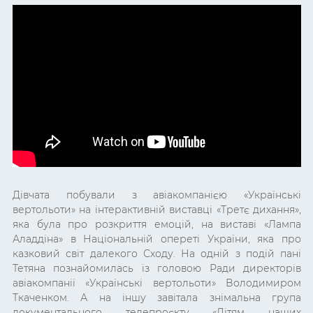
Дівчата побували з авіакомпанією
«
Українські
вертольоти
»
на інтерактивній виставці
«
Третє дихання
»,
яка була про розкриття емоцій, на виставі «
Лампа
Аладдіна
» в Національній опереті України, яка про
казковий світ далекого Сходу. На одній з подій пані
Тетяна познайомилась із головою Ради директорів
авіакомпанії «Українські вертольоти» Володимиром
Ткаченком. А на іншу завітала знімальна група
документального телепроєкту «Дітям наших