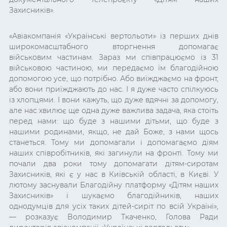
Захисників».
«Авіакомпанія «Українські вертольоти» із перших днів
широкомасштабного вторгнення допомагає
військовим частинам. Зараз ми співпрацюємо із 31
військовою частиною, ми передаємо їм благодійною
допомогою усе, що потрібно. Або виїжджаємо на фронт,
або вони приїжджають до нас. І я дуже часто спілкуюсь
із хлопцями. І вони кажуть, що дуже вдячні за допомогу,
але нас хвилює ще одна дуже важлива задача, яка стоїть
перед нами: що буде з нашими дітьми, що буде з
нашими родинами, якщо, не дай Боже, з нами щось
станеться. Тому ми допомагали і допомагаємо діям
наших співробітників, які загинули на фронті. Тому ми
почали два роки тому допомагати дітям-сиротам
Захисників, які є у нас в Київській області, в Києві. У
лютому заснували Благодійну платформу «Дітям наших
Захисників» і шукаємо благодійників, наших
однодумців для усіх таких дітей-сиріт по всій Україні»,
— розказує Володимир Ткаченко, Голова Ради