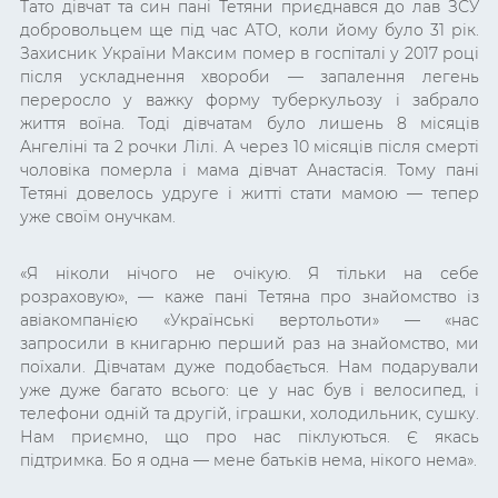
Тато дівчат та син пані Тетяни приєднався до лав ЗСУ
добровольцем ще під час АТО, коли йому було 31 рік.
Захисник України Максим помер в госпіталі у 2017 році
після ускладнення хвороби
—
запалення легень
переросло у важку форму туберкульозу і забрало
життя воїна. Тоді дівчатам було лишень 8 місяців
Ангеліні та 2 рочки Лілі. А через 10 місяців після смерті
чоловіка померла і мама дівчат Анастасія. Тому пані
Тетяні довелось удруге і житті стати мамою
—
тепер
уже своїм онучкам.
«Я ніколи нічого не очікую. Я тільки на себе
розраховую»,
—
каже пані Тетяна про знайомство із
авіакомпанією
«
Українські вертольоти
»
—
«нас
запросили в книгарню перший раз на знайомство, ми
поїхали. Дівчатам дуже подобається. Нам подарували
уже дуже багато всього: це у нас був і велосипед, і
телефони одній та другій, іграшки, холодильник, сушку.
Нам приємно, що про нас піклуються. Є якась
підтримка. Бо я одна
—
мене батьків нема, нікого нема
»
.