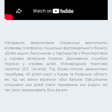
Нагадаємо, авіакомпанія «Українські вертольоти»
розвиває платформу соціально-відповідального бізнесу
«Дітям наших Захисників» у партнерстві з Міністерством
у справах ветеранів України, Державною службою
України у справах дітей, Міжнародною тороговю
палатою (ICC Ukraine). Під бізнес-опікою авіакомпанії
перебуває 40 дітей-сиріт з Києва та Київської області,
які під час війни втратили обох батьків. Офіційними
опікунами цих дітей стали переважно їхні родичі, які
так само переживають біль втрати.