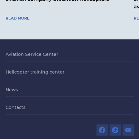
a
READ MORE
R
Aviation Service Center
Helicopter training center
News
Contacts