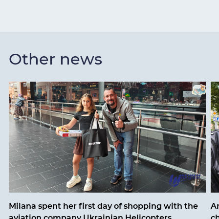
Other news
Milana spent her first day of shopping with the
An
aviation company Ukrainian Helicopters
ch