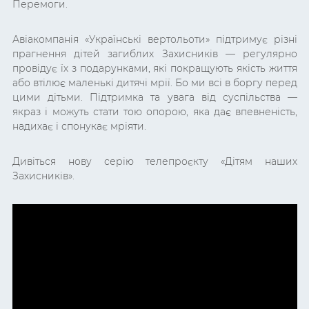
Перемоги.
Авіакомпанія «Українські вертольоти» підтримує різні
прагнення дітей загиблих Захисників — регулярно
провідує їх з подарунками, які покращують якість життя
або втілює маленькі дитячі мрії. Бо ми всі в боргу перед
цими дітьми. Підтримка та увага від суспільства —
якраз і можуть стати тою опорою, яка дає впевненість,
надихає і спонукає мріяти.
Дивіться нову серію телепроєкту «Дітям наших
Захисників».