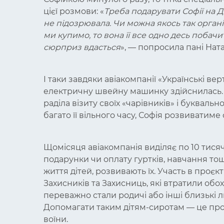
цієї розмови: «
Треба подарувати Софії на
не підозрювала. Чи можна якось так орган
ми купимо, то вона її все одно десь побачи
сюрприз вдасться
», — попросила пані Ната
І таки завдяки авіакомпанії «Українські ве
електричну швейну машинку здійснилась. 
раділа візиту своїх «чарівників» і букваль
багато її вільного часу, Софія розвиватиме 
Щомісяця авіакомпанія виділяє по 10 тися
подарунки чи оплату гуртків, навчання тощ
життя дітей, розвивають їх. Участь в проєк
Захисників та Захисниць, які втратили обох
переважно стали родичі або інші близькі л
Допомагати таким дітям-сиротам — це продо
воїни.