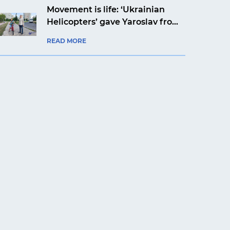
Movement is life: ‘Ukrainian
Helicopters’ gave Yaroslav from
Kyiv a bicycle
READ MORE