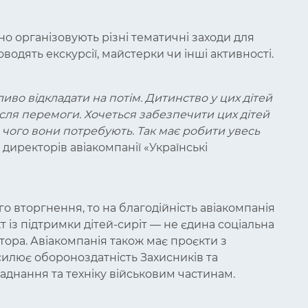
но організовують різні тематичні заходи для
водять екскурсії, майстерки чи інші активності.
ливо відкладати на потім. Дитинство у цих дітей
після перемоги. Хочеться забезпечити цих дітей
 чого вони потребують. Так має робити увесь
 директорів авіакомпанії «Українські
о вторгнення, то на благодійність авіакомпанія
т із підтримки дітей-сиріт — не єдина соціальна
тора. Авіакомпанія також має проєкти з
дсилює обороноздатність Захисників та
аднання та техніку військовим частинам.