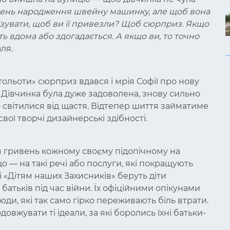
 День народження швейну машинку, але щоб вона
ізувати, щоб ви її привезли? Щоб сюрприз. Якщо
ть вдома або здогадається. А якщо ви, то точно
ля.
ртольоти» сюрприз вдався і мрія Софії про нову
Дівчинка була дуже задоволена, знову сильно
но світилися від щастя. Відтепер шиття займатиме
свої творчі дизайнерські здібності.
ч гривень кожному своєму підопічному на
о — на такі речі або послуги, які покращують
ті «Дітям наших Захисників» беруть діти
 батьків під час війни. Їх офіційними опікунами
юди, які так само гірко переживають біль втрати.
вжувати ті ідеали, за які боролись їхні батьки-