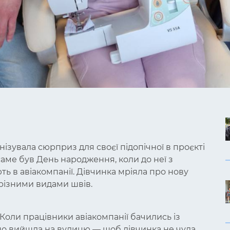
нізувала сюрприз для своєї підопічної в проєкті
 саме був День народження, коли до неї з
ь в авіакомпанії. Дівчинка мріяла про нову
різними видами швів.
. Коли працівники авіакомпанії бачились із
ьно вийшла на вулицю — щоб дівчинка не чула