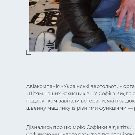
Авіакомпанія «Українські вертольоти» орга
«Дітям наших Захисників». У Софії з Києва
подарунком завітали ветерани, які працюют
швейну машинку із різними функціями — 
Дізнались про цю мрію Софійки від її тітки
Софійкою минулого разу, то тітка спеціал