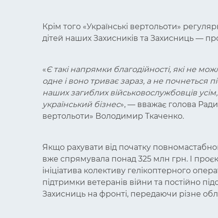
Крім того «Українські вертольоти» регуляр
дітей наших Захисників та Захисниць — про
«
Є такі напрямки благодійності, які не мож
одне і воно триває зараз, а не почнеться 
наших загиблих військовослужбовців усім,
український бізнес
», — вважає голова Ради
вертольоти» Володимир Ткаченко.
Якщо рахувати від початку повномастабног
вже спрямувала понад 325 млн грн. І проєк
ініціатива колективу гелікоптерного опера
підтримки ветеранів війни та постійно пі
Захисниць на фронті, передаючи різне обл