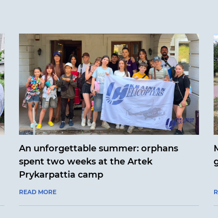
An unforgettable summer: orphans
M
spent two weeks at the Artek
Prykarpattia camp
READ MORE
R