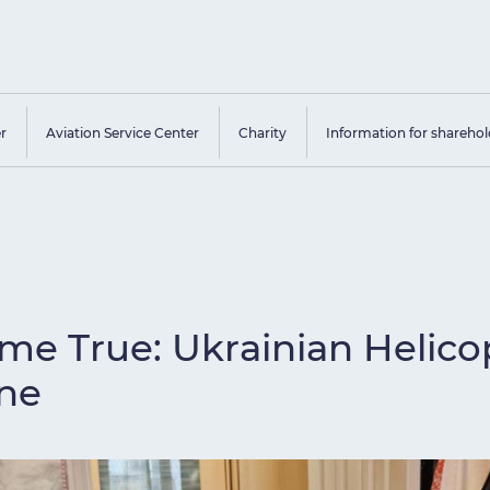
er
Aviation Service Center
Charity
Information for sharehol
e True: Ukrainian Helicop
ne