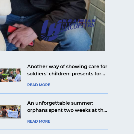
Another way of showing care for
soldiers’ children: presents for
Yaroslav from Kyiv from an
READ MORE
aviation company
An unforgettable summer:
orphans spent two weeks at the
Artek Prykarpattia camp
READ MORE