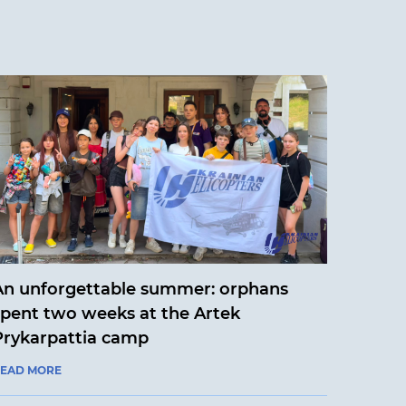
An unforgettable summer: orphans
spent two weeks at the Artek
Prykarpattia camp
EAD MORE