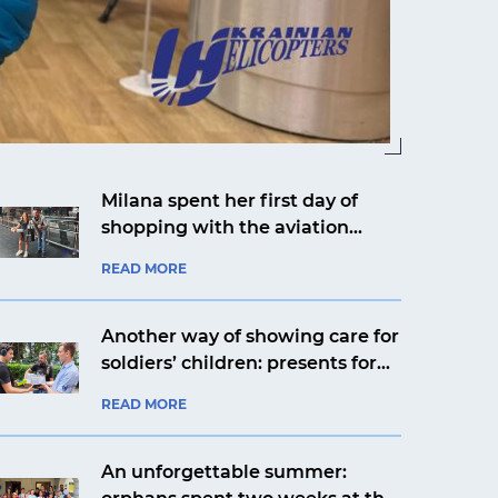
Milana spent her first day of
shopping with the aviation
company Ukrainian Helicopters
READ MORE
Another way of showing care for
soldiers’ children: presents for
Yaroslav from Kyiv from an
READ MORE
aviation company
An unforgettable summer: