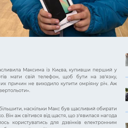
щасливила Максима із Києва, купивши перший у
тів мати свій телефон, щоб бути на зв'язку,
них причин не виходило купити омріяну річ. Аж
 вертольоти».
більшити, наскільки Макс був щасливий обирати
. Він аж світився від щастя, що з'явилася нагода
ось користуватись для дзвінків електронним