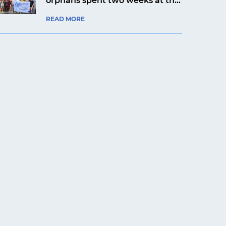
orphans spent two weeks at the
Artek Prykarpattia camp
READ MORE