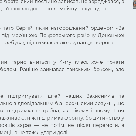
брата, який постійно зависав, не заряджався, а
 ще й рюкзак доповнив омріяну покупку, то
о тато Сергій, який нагороджений
орденом «За
ці під Мар'їнкою Покровського району Донецької
 перебуває під тимчасовою окупацією ворога.
й, гарно вчиться у 4-му класі, хоче почати
тболом. Раніше займався тайським боксом, але
е підтримувати дітей наших Захисників та
ально відповідальним бізнесом, який розуміє, що
х, підтримка потрібна, як нікому іншому. І ця
важливою, ніж підтримка фронту, бо дитинство у
бовців зараз
—
не потім, не після перемоги, а
оції, а не тяжкі удари долі.