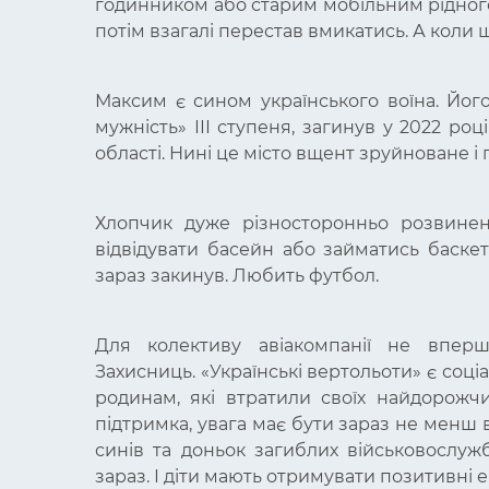
годинником або старим мобільним рідного 
потім взагалі перестав вмикатись. А коли
Максим є сином українського воїна. Йог
мужність» ІІІ ступеня, загинув у 2022 ро
області. Нині це місто вщент зруйноване і
Хлопчик дуже різносторонньо розвинени
відвідувати басейн або займатись баске
зараз закинув. Любить футбол.
Для колективу авіакомпанії не вперш
Захисниць.
«Українські вертольоти» є соці
родинам, які втратили своїх найдорожчи
підтримка, увага має бути зараз не менш 
синів та доньок загиблих військовослуж
зараз. І діти мають отримувати позитивні ем