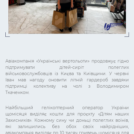
Авіакомпанія «Українські вертольоти» продовжує гідно
підтримувати дітей-сиріт полеглих
військовослужбовців із Києва та Київщини. У червні
Іван мав нагоду оновити літній гардероб завдяки
підтримці колективу на чолі з Володимиром
Ткаченком.
Найбільший гелікоптерний оператор України
щомісяця виділяє кошти для проєкту «Дітям наших
Захисників». Кожному сину чи доньці полеглих воїнів,
які залишились без обох своїх найрідніших,
авіакомпанія виділяє по 10 тисяч гривень щомісяця для