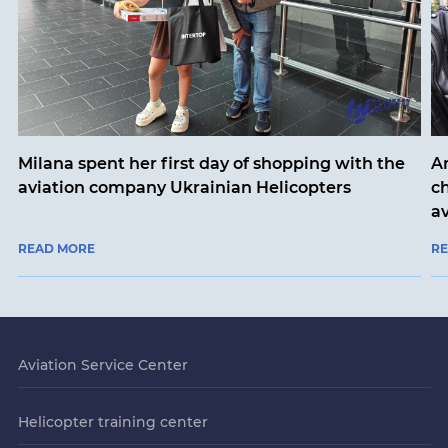
Milana spent her first day of shopping with the
An
aviation company Ukrainian Helicopters
ch
a
READ MORE
R
Aviation Service Center
Helicopter training center