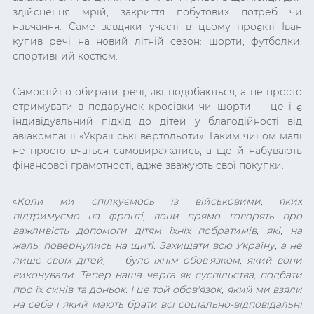
здійснення мрій, закриття побутових потреб чи
навчання. Саме завдяки участі в цьому проєкті Іван
купив речі на новий літній сезон: шорти, футболки,
спортивний костюм.
Самостійно обирати речі, які подобаються, а не просто
отримувати в подарунок кросівки чи шорти — це і є
індивідуальний підхід до дітей у благодійності від
авіакомпанії «Українські вертольоти». Таким чином малі
не просто вчаться самовиражатись, а ще й набувають
фінансової грамотності, адже зважують свої покупки.
«
Коли ми спілкуємось із військовими, яких
підтримуємо на фронті, вони прямо говорять про
важливість допомоги дітям їхніх побратимів, які, на
жаль, повернулись на щиті. Захищати всю Україну, а не
лише своїх дітей,
—
було їхнім обов'язком, який вони
виконували. Тепер наша черга як суспільства, подбати
про їх синів та доньок. І це той обов'язок, який ми взяли
на себе і який мають брати всі соціально-відповідальні