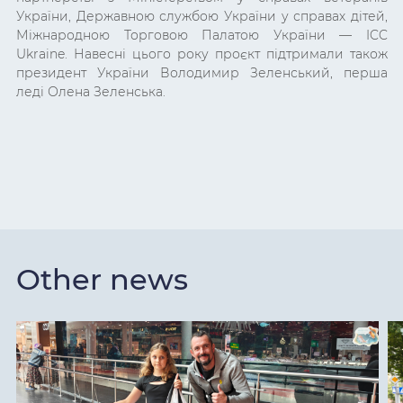
України, Державною службою України у справах дітей,
Міжнародною Торговою Палатою України
—
ICC
Ukraine. Навесні цього року проєкт підтримали також
президент України Володимир Зеленський, перша
леді Олена Зеленська.
Other news