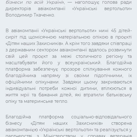
бізнеси по всій Україн
і
», — наголошує голова ради
директорів авіакомпанії «Українські вертольоти»
Володимир Ткаченко.
В авіакомпанії «Українські вертольоти» нині 45 дітей-
сиріт під щомісячною матеріальною опікою в проєкті
«Дітям наших Захисників». А крім того завдяки співпраці
з державним сектором авіакомпанії вдалось розвинути
свій цей проєкт за межі столичного регіону та
масштабувати його у всеукраїнський. Благодійна
платформа забезпечує прозоре спілкування кожного
благодійника напряму зі своїми підопічними, їх
офіційними опікунами. Завдяки цьому закриваються
індивідуальні потреби кожної дитини, втілюються в
життя мрії та бажання дітей, які втратили батьківську
опіку та материнське тепло.
Благодійна платформа соціально-відповідального
бізнесу «Дітям наших Захисників» створена
авіакомпанією «Українські вертольоти» та реалізується у
партнерстві з Міністерством у справах ветеранів