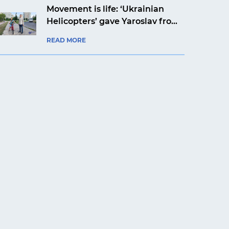
Movement is life: ‘Ukrainian
Helicopters’ gave Yaroslav from
Kyiv a bicycle
READ MORE