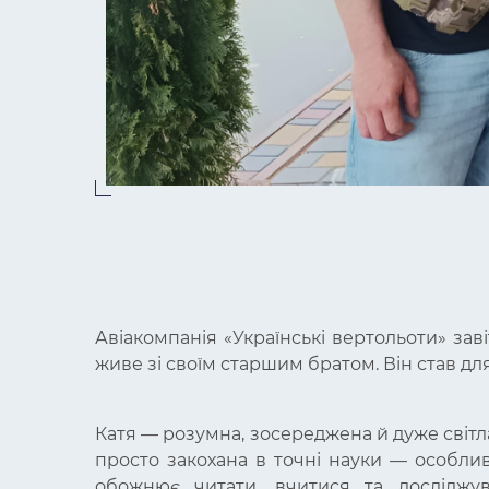
Авіакомпанія «Українські вертольоти» заві
живе зі своїм старшим братом. Він став д
Катя — розумна, зосереджена й дуже світла
просто закохана в точні науки — особлив
обожнює читати, вчитися та досліджу