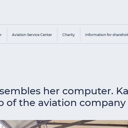
er
Aviation Service Center
Charity
Information for sharehol
 assembles her computer. K
p of the aviation company