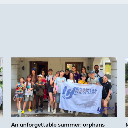
An unforgettable summer: orphans
M