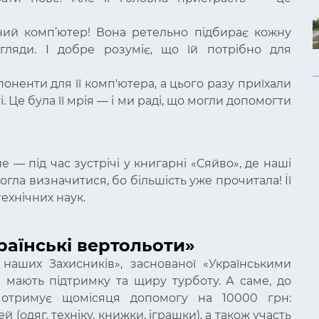
сний комп’ютер! Вона ретельно підбирає кожну
огляди. І добре розуміє, що їй потрібно для
оненти для її комп'ютера, а цього разу приїхали
 Це була її мрія — і ми раді, що могли допомогти
 — під час зустрічі у книгарні «Сяйво», де наші
огла визначитися, бо більшість уже прочитала! Її
технічних наук.
країнські вертольоти»
наших Захисників», заснованої «Українськими
и мають підтримку та щиру турботу. А саме, до
 отримує щомісяця допомогу на 10000 грн:
 (одяг, техніку, книжки, іграшки), а також участь