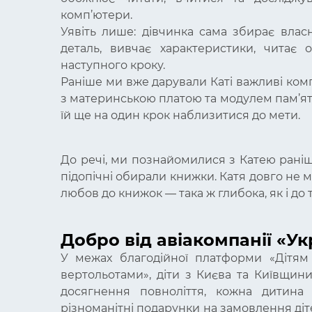
комп’ютери.
Уявіть лише: дівчинка сама збирає вла
деталь, вивчає характеристики, читає 
наступного кроку.
Раніше ми вже дарували Каті важливі комп
з материнською платою та модулем пам’яті.
їй ще на один крок наблизитися до мети.
До речі, ми познайомилися з Катею раніше
підопічні обирали книжки. Катя довго не м
любов до книжок — така ж глибока, як і до 
Добро від авіакомпанії «У
У межах благодійної платформи «Дітям 
вертольотами», діти з Києва та Київщин
досягнення повноліття, кожна дитина
різноманітні подарунки на замовлення дітей