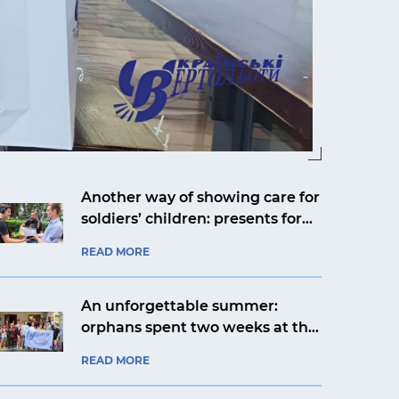
Another way of showing care for
soldiers’ children: presents for
Yaroslav from Kyiv from an
READ MORE
aviation company
An unforgettable summer:
orphans spent two weeks at the
Artek Prykarpattia camp
READ MORE