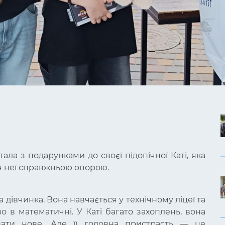
тала з подарунками до своєї підопічної Каті, яка
ля неї справжньою опорою.
 дівчинка. Вона навчається у технічному ліцеї та
о в математичні. У Каті багато захоплень, вона
вати нове. Але її головна пристрасть — це