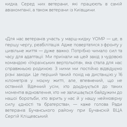
кидка. Серед них ветерани, які працюють в самій
авіакомпанії, а також ветерани із Київщини.
«Для нас ветеранів участь у марш-кидку YOMP — це, в
першу чергу, реабілітація. Адже повертатися з фронту у
цивільне життя — дуже важко. Потрібно чимало сил та
часу для адаптації. Ми приїхали на цей захід з чудовою
командою «Українських вертольотів», яка стала для нас
справжньою родиною. З ними ми постійно відвідуємо
різні заходи. Це перший такий похід на дистанцію у 16
кілометрів у моєму житті, але, впевнений, що не
останній. Вдячний усім, хто доєднується до таких
моментів відновлення, хто не залишається байдужим до
нашої боротьби, хто вірить у нас й у нашу неймовірну
силу єдності та братерства», — каже голова Ради
ветеранів Бучанського району при Бучанскій ВЦА
Сергій Кліщевський.