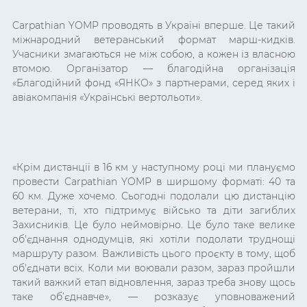
Carpathian YOMP проводять в Україні вперше. Це такий
міжнародний ветеранський формат марш-кидків.
Учасники змагаються не між собою, а кожен із власною
втомою. Організатор — благодійна організація
«Благодійний фонд «ЯНКО» з партнерами, серед яких і
авіакомпанія «Українські вертольоти».
«Крім дистанції в 16 км у наступному році ми плануємо
провести Carpathian YOMP в ширшому форматі: 40 та
60 км. Дуже хочемо. Сьогодні подолали цю дистанцію
ветерани, ті, хто підтримує військо та діти загиблих
Захисників. Це було неймовірно. Це було таке велике
об'єднання однодумців, які хотіли подолати труднощі
маршруту разом. Важливість цього проєкту в тому, щоб
об'єднати всіх. Коли ми воювали разом, зараз пройшли
такий важкий етап відновлення, зараз треба знову щось
таке об’єднавче», — розказує уповноважений