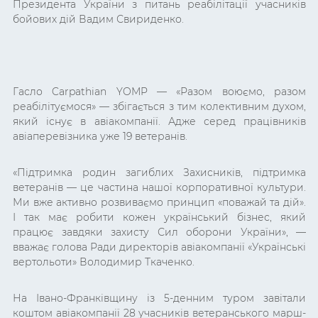
Президента України з питань реабілітації учасників
бойових дій Вадим Свириденко.
Гасло Carpathian YOMP — «Разом воюємо, разом
реабілітуємося»
— збігається з тим колективним духом,
який існує в авіакомпанії. Адже серед працівників
авіаперевізника уже 19 ветеранів.
«Підтримка родин загиблих Захисників, підтримка
ветеранів — це частина нашої корпоративної культури.
Ми вже активно розвиваємо принцип «поважай та дій».
І так має робити кожен український бізнес, який
працює завдяки захисту Сил оборони України», —
вважає голова Ради директорів авіакомпанії «Українські
вертольоти» Володимир Ткаченко.
На Івано-Франківщину із 5-денним туром завітали
коштом авіакомпанії 28 учасників ветеранського марш-