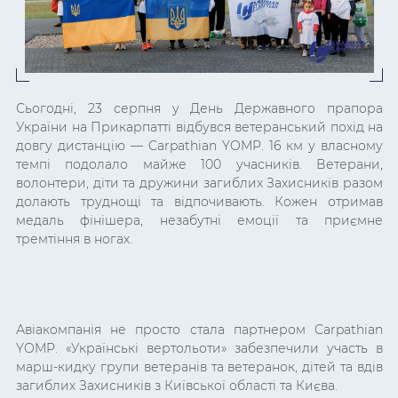
Сьогодні, 23 серпня у День Державного прапора
України на Прикарпатті відбувся ветеранський похід на
довгу дистанцію — Carpathian YOMP. 16 км у власному
темпі подолало майже 100 учасників. Ветерани,
волонтери, діти та дружини загиблих Захисників разом
долають труднощі та відпочивають. Кожен отримав
медаль фінішера, незабутні емоції та приємне
тремтіння в ногах.
Авіакомпанія не просто стала партнером Carpathian
YOMP. «Українські вертольоти» забезпечили участь в
марш-кидку групи ветеранів та ветеранок, дітей та вдів
загиблих Захисників з Київської області та Києва.