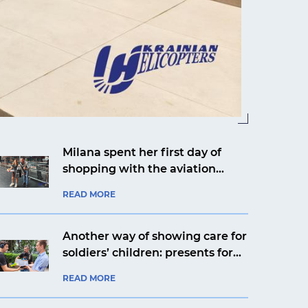
Milana spent her first day of
shopping with the aviation
company Ukrainian Helicopters
READ MORE
Another way of showing care for
soldiers’ children: presents for
Yaroslav from Kyiv from an
READ MORE
aviation company