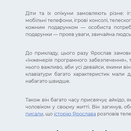
Діти та їх опікуни замовляють різне: і
мобільні телефони, ігрові консолі, телеско
кожним подарунком — особиста потреба,
подарунки — прояв уваги, звичайна людсь
До прикладу, цього разу Ярослав замови
«Інженерія програмного забезпечення», 
нього важливо, аби усі девайси, якими ві
клавіатури багато характеристик мали 
набагато швидше.
Також він багато часу присвячує айкідо, 
чоловіком у своєму житті. Він загинув, о
писали
, що
історію Ярослава
розповів теле