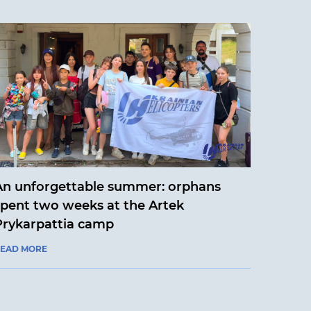
An unforgettable summer: orphans
spent two weeks at the Artek
Prykarpattia camp
EAD MORE