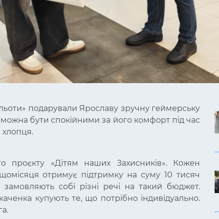
тольоти» подарували Ярославу зручну геймерську
 можна бути спокійними за його комфорт під час
 хлопця.
о проєкту «Дітям наших Захисників». Кожен
і щомісяця отримує підтримку на суму 10 тисяч
в, замовляють собі різні речі на такий бюджет.
аченка купують те, що потрібно індивідуально.
га.