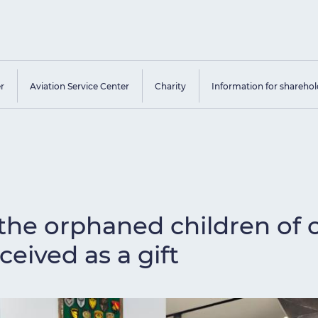
er
Aviation Service Center
Charity
Information for sharehol
 the orphaned children of 
ceived as a gift