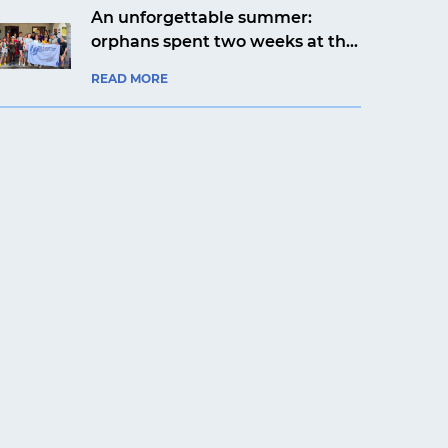
An unforgettable summer:
orphans spent two weeks at the
Artek Prykarpattia camp
READ MORE