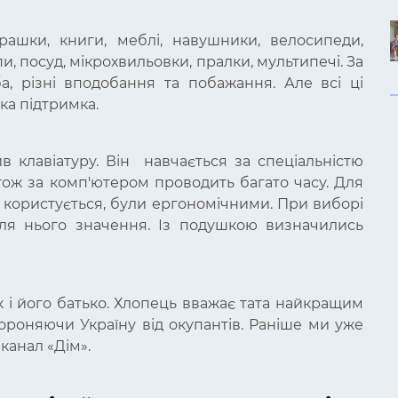
грашки, книги, меблі, навушники, велосипеди,
пи, посуд, мікрохвильовки, пралки, мультипечі. За
 різні вподобання та побажання. Але всі ці
ка підтримка.
в клавіатуру. Він навчається за спеціальністю
тож за комп'ютером проводить багато часу. Для
н користується, були ергономічними. При виборі
для нього значення. Із подушкою визначились
як і його батько. Хлопець вважає тата найкращим
бороняючи Україну від окупантів. Раніше ми уже
канал «Дім».