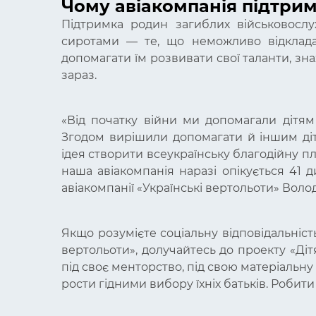
Чому авіакомпанія підтрим
Підтримка родин загиблих військовослу
сиротами — те, що неможливо відкладат
допомагати їм розвивати свої таланти, зна
зараз.
«
Від початку війни ми допомагали дітям 
Згодом вирішили допомагати й іншим дітям
ідея створити всеукраїнську благодійну п
наша авіакомпанія наразі опікується 41 
авіакомпанії «Українські вертольоти» Вол
Якщо розумієте соціальну відповідальність 
вертольоти», долучайтесь до проекту «Діт
під своє менторство, під свою матеріальну 
рости гідними вибору їхніх батьків. Робит