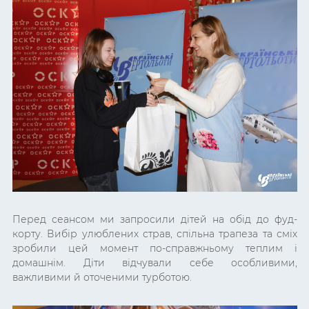
Перед сеансом ми запросили дітей на обід до фуд-
корту. Вибір улюблених страв, спільна трапеза та сміх
зробили цей момент по-справжньому теплим і
домашнім. Діти відчували себе особливими,
важливими й оточеними турботою.