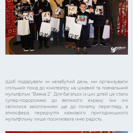
Щоб подарувати їм незабутній день, ми організували
спільний похід до кінотеатру на цікавий та повчальний
мультфільм “Ваяна-2”. Для багатьох із цих дітей це стало
супер-подорожжю до великого екрану. Їхні очі
світилися захопленням ще до початку перегляду, а
атмосфера передчуття казкового пригодницького
мультфільму лише посилювала їхню радість.