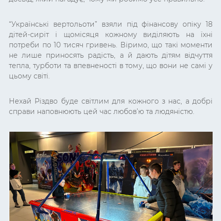
“Українські вертольоти” взяли під фінансову опіку 18
дітей-сиріт і щомісяця кожному виділяють на їхні
потреби по 10 тисяч гривень. Віримо, що такі моменти
не лише приносять радість, а й дають дітям відчуття
тепла, турботи та впевненості в тому, що вони не самі у
цьому світі.
Нехай Різдво буде світлим для кожного з нас, а добрі
справи наповнюють цей час любов’ю та людяністю.