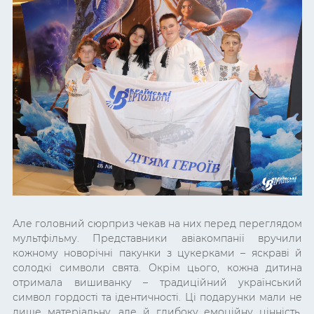
Але головний сюрприз чекав на них перед переглядом
мультфільму. Представники авіакомпанії вручили
кожному новорічні пакунки з цукерками – яскраві й
солодкі символи свята. Окрім цього, кожна дитина
отримала вишиванку – традиційний український
символ гордості та ідентичності. Ці подарунки мали не
лише матеріальну, але й глибоку емоційну цінність,