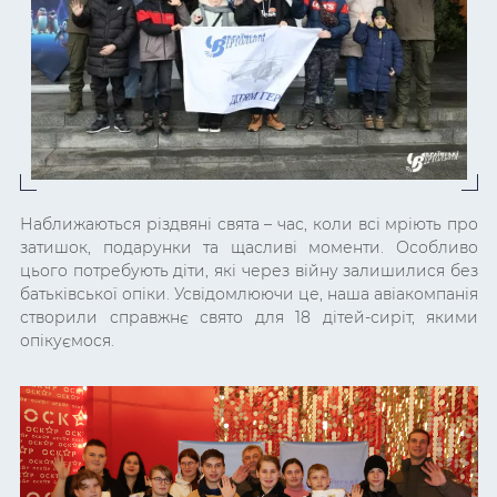
Наближаються різдвяні свята – час, коли всі мріють про
затишок, подарунки та щасливі моменти. Особливо
цього потребують діти, які через війну залишилися без
батьківської опіки. Усвідомлюючи це, наша авіакомпанія
створили справжнє свято для 18 дітей-сиріт, якими
опікуємося.