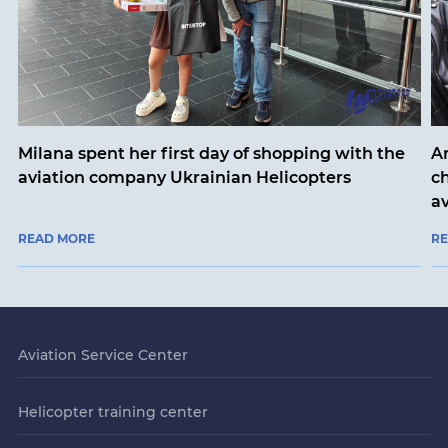
Milana spent her first day of shopping with the
An
aviation company Ukrainian Helicopters
ch
a
READ MORE
R
Aviation Service Center
Helicopter training center