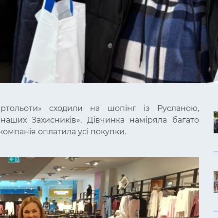
вертольоти» сходили на шопінг із Русланою,
 наших Захисників». Дівчинка наміряла багато
іакомпанія оплатила усі покупки.