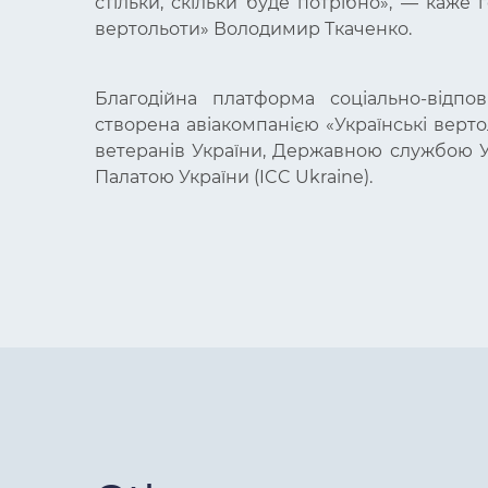
стільки, скільки буде потрібно», — каже 
вертольоти» Володимир Ткаченко.
Благодійна платформа соціально-відпов
створена авіакомпанією «Українські верт
ветеранів України, Державною службою У
Палатою України (ICC Ukraine).