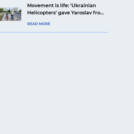
Movement is life: ‘Ukrainian
Helicopters’ gave Yaroslav from
Kyiv a bicycle
READ MORE