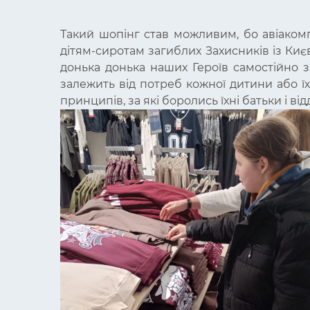
Такий шопінг став можливим, бо авіаком
дітям-сиротам загиблих Захисників із Ки
донька донька наших Героїв самостійно 
залежить від потреб кожної дитини або ї
принципів, за які боролись їхні батьки і ві