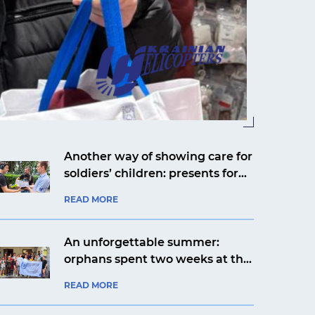
Another way of showing care for
soldiers’ children: presents for
Yaroslav from Kyiv from an
READ MORE
aviation company
An unforgettable summer:
orphans spent two weeks at the
Artek Prykarpattia camp
READ MORE