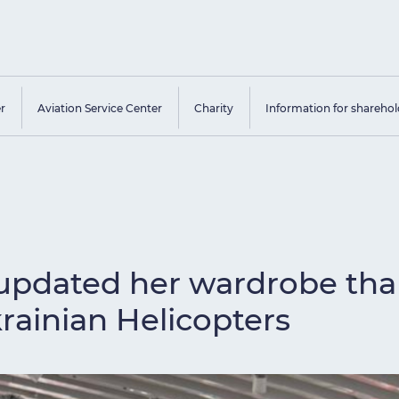
er
Aviation Service Center
Charity
Information for sharehol
 updated her wardrobe tha
rainian Helicopters