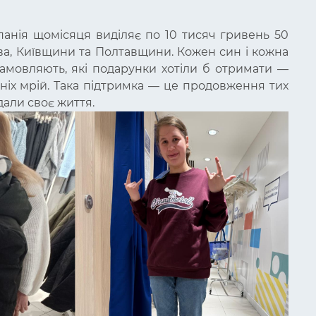
панія щомісяця виділяє по 10 тисяч гривень 50
єва, Київщини та Полтавщини. Кожен син і кожна
замовляють, які подарунки хотіли б отримати —
хніх мрій. Така підтримка — це продовження тих
ддали своє життя.