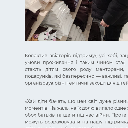
Колектив авіаторів підтримує усі хобі, за
умови проживання і таким чином стає 
стають дітям свого роду менторами, 
подарунків, які безпересчно — важливі, т
організовує різні темтичні заходи для діте
«Хай діти бачать, що цей світ дуже різни
моментів. На жаль, на їх долю випало одн
обох батьків та ще й під час війни. Проте
можуть розраховувати на нашу підтримку