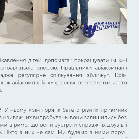
цікавлення дітей, допомагає покращувати їм їхні
справжньою опорою. Працівники авіакомпанії
адже регулярне спілкування зближує. Крім
акож авіакомпанія «Українські вертольоти» часто
й.
й. У ньому крім горя, є багато різних приємних
е з найважчих випробувань: вони залишились без
 ми віримо, що вони зустріли справжніх друзів і
. Ніхто з них не сам. Ми будемо з ними поруч