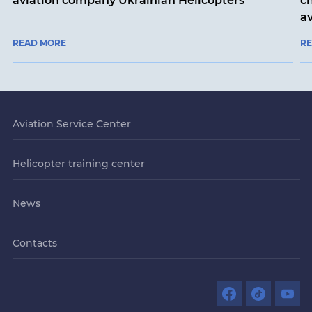
aviation company Ukrainian Helicopters
ch
a
READ MORE
R
Aviation Service Center
Helicopter training center
News
Contacts