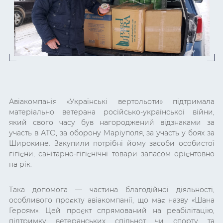
Авіакомпанія «Українські вертольоти» підтримала
матеріально ветерана російсько-української війни,
який свого часу був нагороджений відзнаками за
участь в АТО, за оборону Маріуполя, за участь у боях за
Широкине. Закупили потрібні йому засоби особистої
гігієни, санітарно-гігієнічні товари запасом орієнтовно
на рік.
Така допомога — частина благодійної діяльності,
особливого проєкту авіакомпанії, що має назву «Шана
Героям». Цей проєкт спрямований на реабілітацію,
підтримку ветеранських спільнот чи спорту та