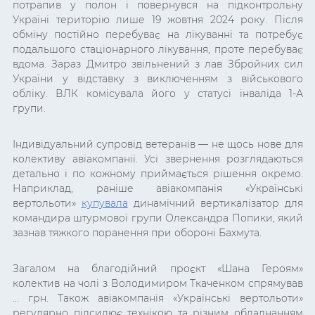
потрапив у полон і повернувся на підконтрольну
Україні територію лише 19 жовтня 2024 року. Після
обміну постійно перебуває на лікуванні та потребує
подальшого стаціонарного лікування, проте перебуває
вдома. Зараз Дмитро звільнений з лав Збройних сил
України
у відставку з виключенням з військового
обліку. ВЛК
комісувала його у статусі інваліда 1-А
групи.
Індивідуальний супровід ветеранів — не щось нове для
колективу авіакомпанії. Усі звернення розглядаються
детально і по кожному приймається рішення окремо.
Наприклад, раніше авіакомпанія «Українські
вертольоти»
купувала
динамічний вертикалізатор для
командира штурмової групи Олександра Попики, який
зазнав тяжкого поранення при обороні Бахмута.
Загалом на благодійний проєкт «Шана Героям»
колектив на чолі з Володимиром Ткаченком спрямував
… грн. Також авіакомпанія «Українські вертольоти»
регулярно підсилює технікою та різним обладнанням