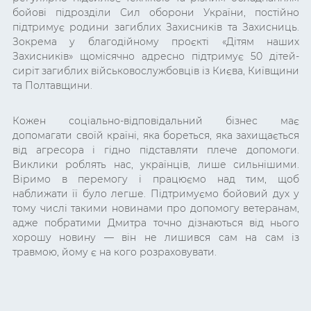
бойові підрозділи Сил оборони України, постійно
підтримує родини загиблих Захисників та Захисниць.
Зокрема у благодійному проєкті «Дітям наших
Захисників» щомісячно адресно підтримує 50 дітей-
сиріт загиблих військовослужбовців із Києва, Київщини
та Полтавщини.
Кожен соціально-відповідальний бізнес має
допомагати своїй країні, яка бореться, яка захищається
від агресора і гідно підставляти плече допомоги.
Виклики роблять нас, українців, лише сильнішими.
Віримо в перемогу і працюємо над тим, щоб
наближати її було легше. Підтримуємо бойовий дух у
тому числі такими новинами про допомогу ветеранам,
адже побратими Дмитра точно дізнаються від нього
хорошу новину — він не лишився сам на сам із
травмою, йому є на кого розраховувати.