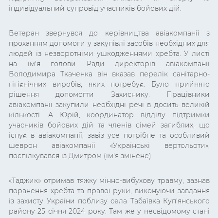
індивідуальний супровід учасників бойових дій.
Ветеран звернувся до керівництва авіакомпанії з
проханням допомоги у закупівлі засобів необхідних для
людей із незворотніми ушкодженнями хребта. У листі
на ім'я голови Ради директорів авіакомпанії
Володимира Ткаченка він вказав перелік санітарно-
гігієнічних виробів, яких потребує. Було прийнято
рішення допомогти Захиснику. Працівники
авіакомпанії закупили необхідні речі в досить великій
кількості. А Юрій, координатор відділу підтримки
учасників бойових дій та членів сімей загиблих, що
існує в авіакомпанії, завіз усе потрібне та особливий
шеврон авіакомпанії «Українські вертольоти»,
поспілкувався із Дмитром (ім'я змінене).
«Таджик» отримав тяжку мінно-вибухову травму, зазнав
поранення хребта та правої руки, виконуючи завдання
із захисту України поблизу села Табаївка Куп'янського
району 25 січня 2024 року. Там же у несвідомому стані