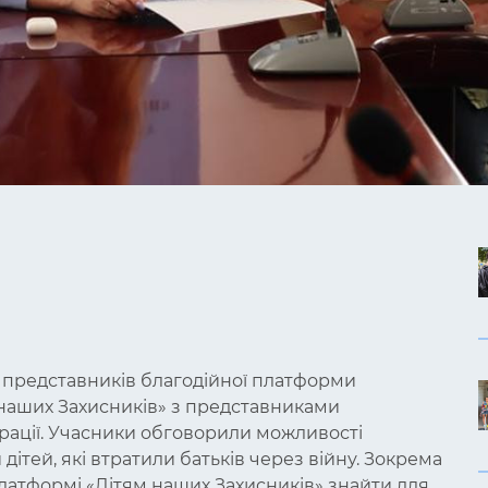
ч представників благодійної платформи
 наших Захисників» з представниками
трації. Учасники обговорили можливості
дітей, які втратили батьків через війну. Зокрема
платформі «Дітям наших Захисників» знайти для