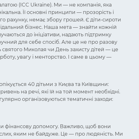
атою (ICC Ukraine). Ми — не компанія, яка
кальна. Її основні принципи — прозорість і
го рахунку, немає збору грошей. Є діти-сироти
відальний бізнес. Наша мета — знайти кожній
олучаються до ініціативи, надають підтримку
учний для себе спосіб. Але це не про разову
 святого Миколая чи День захисту дітей — це
рботу, увагу і менторство. І саме в цьому —
опікується 40 дітьми з Києва та Київщини:
ивень на речі, які їй на той момент необхідні.
егулярно організовуються тематичні заходи:
ли фінансову допомогу. Важливо, щоб вони
ослих, яким не байдуже. Це — про людяність. Ми