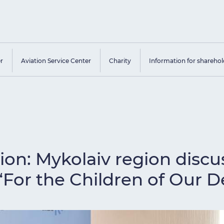
er
Aviation Service Center
Charity
Information for sharehol
on: Mykolaiv region discus
 “For the Children of Our 