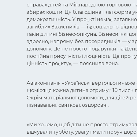
справах дітей та Міжнародною торговою пал
збирає кошти. Ця благодійна платформа уні
демократичність. У проєкті немає загально
загиблих Захисників — і є соціально-відпо
такій дитині бізнес-опікуна. Бізнеси, які д
адресно, напряму, без посередників — у зр
допомогу. Це не просто подарунки на День
постійна присутність і людяність. Це про ту
цінність проєкту», — пояснила вона.
Авіакомпанія «Українські вертольоти» вже 
щомісяця кожна дитина отримує 10 тисяч гр
Окрім матеріальної допомоги, для дітей р
пізнавальні, святкові, оздоровчі.
«Ми хочемо, щоб діти не просто отримува
відчували турботу, увагу і мали поруч дор