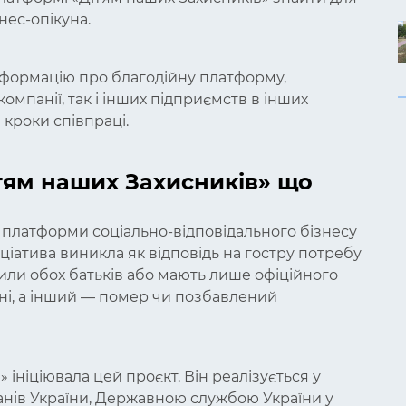
нес-опікуна.
нформацію про благодійну платформу,
омпанії, так і інших підприємств в інших
 кроки співпраці.
тям наших Захисників» що
 платформи соціально-відповідального бізнесу
іціатива виникла як відповідь на гостру потребу
атили обох батьків або мають лише офіційного
ійні, а інший — помер чи позбавлений
 ініціювала цей проєкт. Він реалізується у
ранів України, Державною службою України у