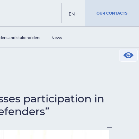
OUR CONTACTS
EN
ders and stakeholders
News
ses participation in
Defenders”