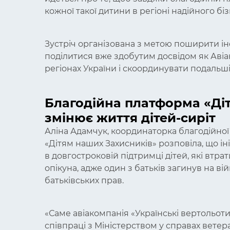
кожної такої дитини в регіоні надійного біз
Зустріч організована з метою поширити і
поділитися вже здобутим досвідом як Авіак
регіонах України і скоординувати подальші
Благодійна платформа «Ді
змінює життя дітей-сиріт
Аліна Адамчук, координаторка благодійної
«Дітям наших Захисників» розповіла, що ін
в довгостроковій підтримці дітей, які втр
опікуна, адже один з батьків загинув на в
батьківських прав.
«Саме авіакомпанія «Українські вертольоти»
співпраці з Міністерством у справах вете