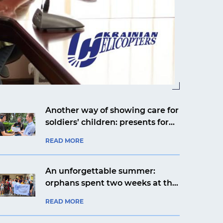
Another way of showing care for
soldiers’ children: presents for
Yaroslav from Kyiv from an
READ MORE
aviation company
An unforgettable summer:
orphans spent two weeks at the
Artek Prykarpattia camp
READ MORE