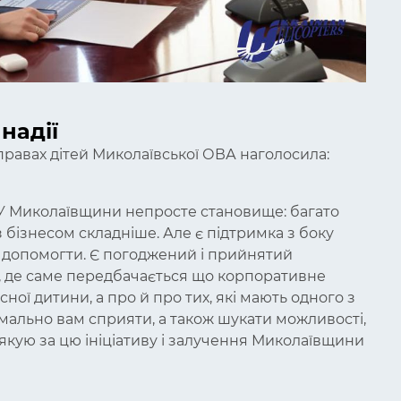
надії
равах дітей Миколаївської ОВА наголосила:
 У Миколаївщини непросте становище: багато
 бізнесом складніше. Але є підтримка з боку
мо допомогти. Є погоджений і прийнятий
, де саме передбачається що корпоративне
ної дитини, а про й про тих, які мають одного з
имально вам сприяти, а також шукати можливості,
якую за цю ініціативу і залучення Миколаївщини