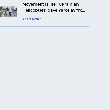
Movement is life: ‘Ukrainian
Helicopters’ gave Yaroslav from
Kyiv a bicycle
READ MORE