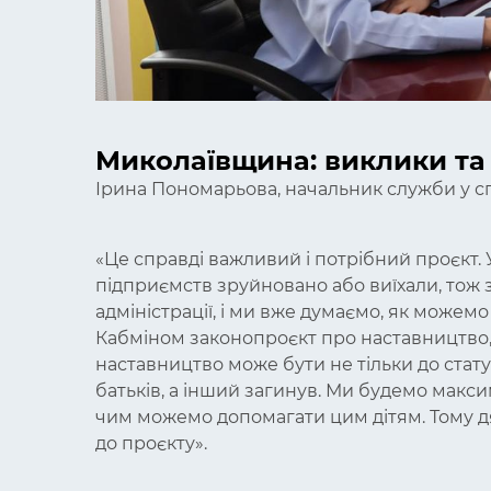
Миколаївщина: виклики та 
Ірина Пономарьова, начальник служби у сп
«Це справді важливий і потрібний проєкт.
підприємств зруйновано або виїхали, тож з
адміністрації, і ми вже думаємо, як може
Кабміном законопроєкт про наставництво
наставництво може бути не тільки до статус
батьків, а інший загинув. Ми будемо макс
чим можемо допомагати цим дітям. Тому д
до проєкту».