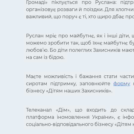
Громаді» піклується про Руслана: підт
організовує розваги й поїздки. Для хлопчик
важливий, що поруч є ті, хто щиро дбає про
Руслан мріє про майбутнє, як і інші діти,
можемо зробити так, щоб їхнє майбутнє б
любов’ю. Бо діти полеглих Захисників маю
на сам із бідою.
Маєте можливість і бажання стати част
сиротам підтримку, заповнюйте
форму
н
бізнесу «Дітям наших Захисників».
Телеканал «Дім», що входить до скла
платформа іномовлення України», є інф
соціально-відповідального бізнесу «Дітям 