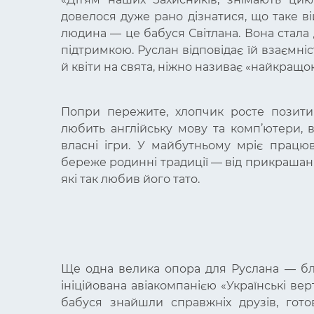
довелося дуже рано дізнатися, що таке ві
людина — це бабуся Світлана. Вона стала 
підтримкою. Руслан відповідає їй взаємніс
й квіти на свята, ніжно називає «найкращою
Попри пережите, хлопчик росте позитив
любить англійську мову та комп’ютери, в
власні ігри. У майбутньому мріє працюв
береже родинні традиції — від прикрашан
які так любив його тато.
Ще одна велика опора для Руслана — бл
ініційована авіакомпанією «Українські ве
бабуся знайшли справжніх друзів, гот