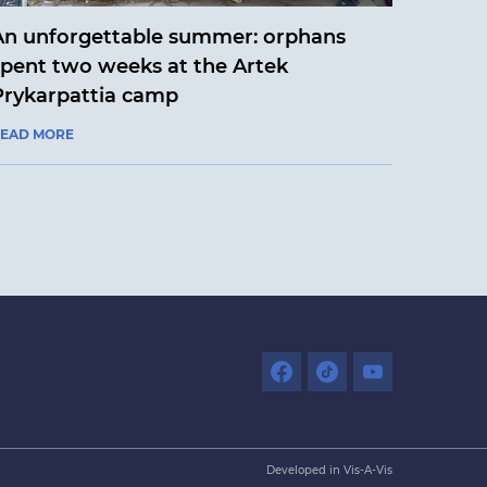
An unforgettable summer: orphans
spent two weeks at the Artek
Prykarpattia camp
EAD MORE
Developed in Vis-A-Vis