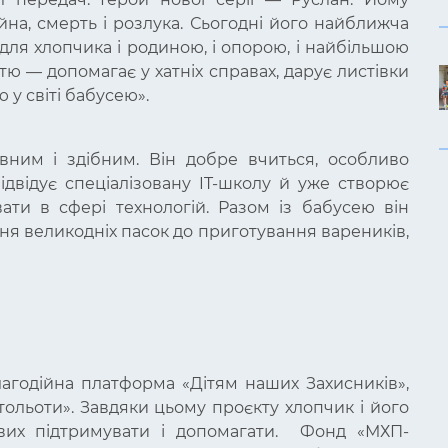
йна, смерть і розлука. Сьогодні його найближча
для хлопчика і родиною, і опорою, і найбільшою
тю — допомагає у хатніх справах, дарує листівки
 у світі бабусею».
ним і здібним. Він добре вчиться, особливо
ідвідує спеціалізовану IT-школу й уже створює
ати в сфері технологій. Разом із бабусею він
ня великодніх пасок до приготування вареників,
агодійна платформа «Дітям наших Захисників»,
ртольоти». Завдяки цьому проєкту хлопчик і його
ових підтримувати і допомагати. Фонд «МХП-