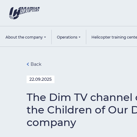
About the company
Operations
Helicopter training cent
Back
22.09.2025
The Dim TV channel co
the Children of Our D
company