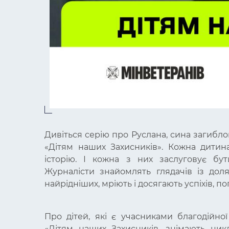
Дивіться серію про Руслана, сина загибл
«Дітям наших Захисників». Кожна дитина
історію. І кожна з них заслуговує бут
Журналісти знайомлять глядачів із доля
найрідніших, мріють і досягають успіхів, по
Про дітей, які є учасниками благодійно
«Дітям наших Захисників, знімають цик