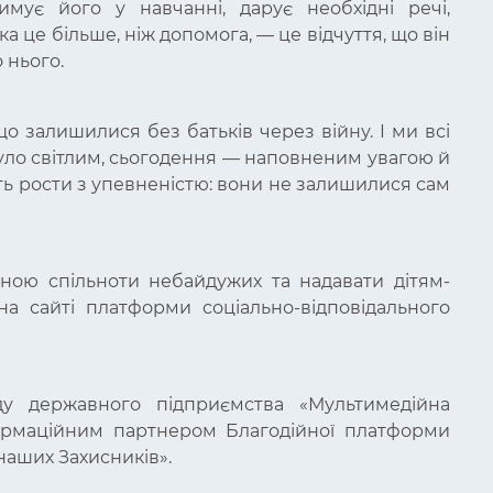
римує його у навчанні, дарує необхідні речі,
а це більше, ніж допомога, — це відчуття, що він
 нього.
 що залишилися без батьків через війну. І ми всі
уло світлим, сьогодення — наповненим увагою й
ть рости з упевненістю: вони не залишилися сам
иною спільноти небайдужих та надавати дітям-
а сайті платформи соціально-відповідального
ду державного підприємства «Мультимедійна
ормаційним партнером Благодійної платформи
наших Захисників».