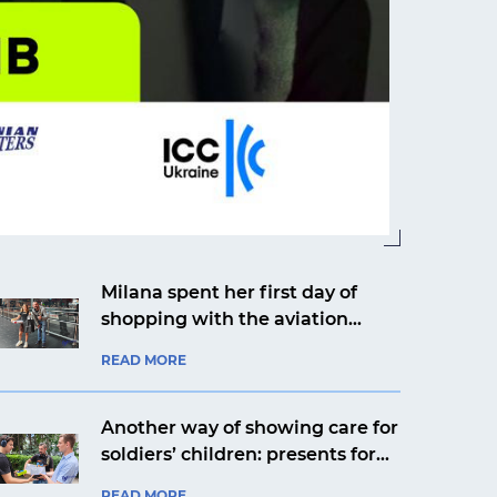
Milana spent her first day of
shopping with the aviation
company Ukrainian Helicopters
READ MORE
Another way of showing care for
soldiers’ children: presents for
Yaroslav from Kyiv from an
READ MORE