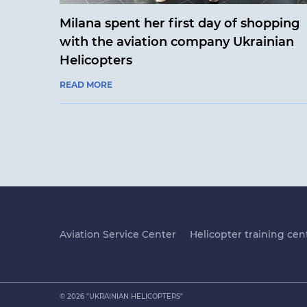
Milana spent her first day of shopping
with the aviation company Ukrainian
Helicopters
READ MORE
Aviation Service Center
Helicopter training cen
© 2026 "UKRAINIAN HELICOPTERS"