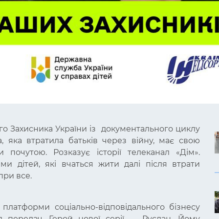
ого Захисника України із документального циклу
, яка втратила батьків через війну, має свою
и почутою. Розказує історії телеканал «Дім».
ми дітей, які вчаться жити далі після втрати
при все.
ї платформи соціально-відповідального бізнесу
л передач. Герой нової серії — Руслан. Йому