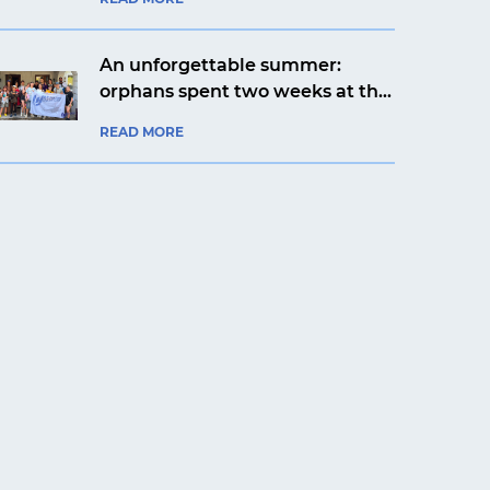
aviation company
An unforgettable summer:
orphans spent two weeks at the
Artek Prykarpattia camp
READ MORE