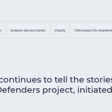
er
Aviation Service Center
Charity
Information for sharehol
ntinues to tell the stories
efenders project, initiated