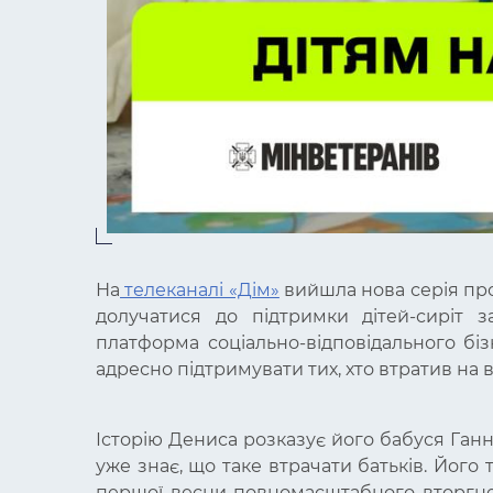
На
телеканалі «Дім»
вийшла нова серія про
долучатися до підтримки дітей-сиріт з
платформа соціально-відповідального бі
адресно підтримувати тих, хто втратив на 
Історію Дениса розказує його бабуся Ганна
уже знає, що таке втрачати батьків. Його 
першої весни повномасштабного вторгне