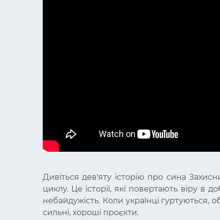
Дивіться дев'яту історію про сина Захисн
циклу. Це історії, які повертають віру в 
небайдужість. Коли українці гуртуються, 
сильні, хороші проєкти.