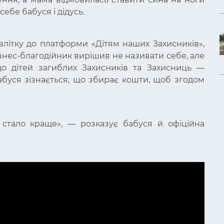
себе бабуся і дідусь.
влітку до платформи «Дітям наших Захисників»,
знес-благодійник вирішив не називати себе, але
о дітей загиблих Захисників та Захисниць —
бабуся зізнається, що збирає кошти, щоб згодом
м стало краще», — розказує бабуся й офіційна