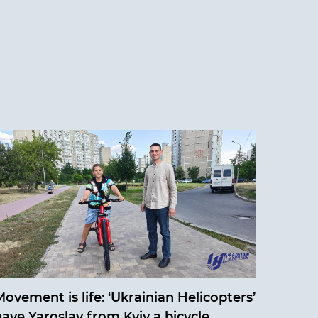
ovement is life: ‘Ukrainian Helicopters’
gave Yaroslav from Kyiv a bicycle