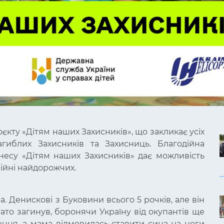
єкту «Дітям наших Захисників», що закликає усіх
агиблих Захисників та Захисниць. Благодійна
знесу «Дітям наших Захисників» дає можливість
війні найдорожчих.
. Денискові з Буковини всього 5 рочків, але він
тато загинув, боронячи Україну від окупантів ще
ння, а мама відмовилась ставити сина на ноги