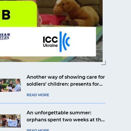
Another way of showing care for
soldiers’ children: presents for
Yaroslav from Kyiv from an
READ MORE
aviation company
An unforgettable summer:
orphans spent two weeks at the
Artek Prykarpattia camp
READ MORE