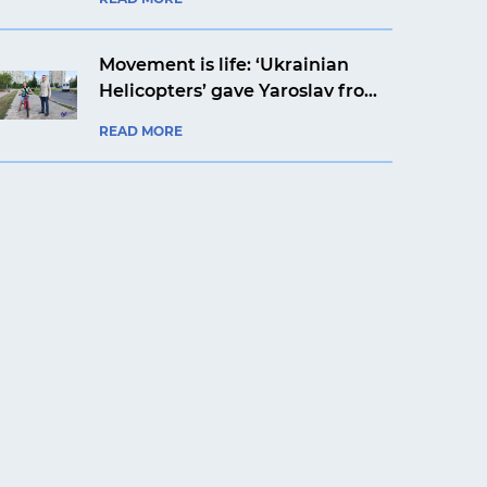
Movement is life: ‘Ukrainian
Helicopters’ gave Yaroslav from
Kyiv a bicycle
READ MORE