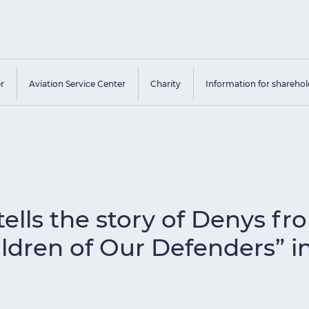
er
Aviation Service Center
Charity
Information for sharehol
ells the story of Denys fr
ldren of Our Defenders” in