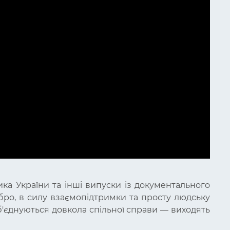
ика України та інші випуски із документального
добро, в силу взаємопідтримки та просту людську
об'єднуються довкола спільної справи — виходять