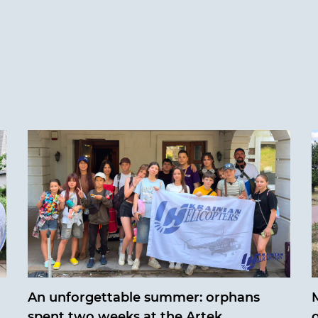
An unforgettable summer: orphans
M
spent two weeks at the Artek