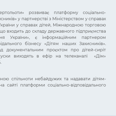
вертольоти» розвиває платформу соціально-
сників» у партнерстві з Міністерством у справах
країни у справах дітей, Міжнародною торговою
, що входить до складу державного підприємства
ння України», є інформаційним партнером
відального бізнесу «Дітям наших Захисників».
д документальним проєктом про дітей-сиріт
пуски виходять в ефір на телеканалі «Дім»
.
иною спільноти небайдужих та надавати дітям-
а сайті платформи соціально-відповідального