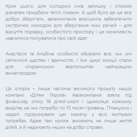
Крім цього, для солодких снів, затишку і спокою
дівчатам придбали теплі піжами. А щоб було де це все
добро зберігати, авіакомпанія вирішила забезпечити
сестричок комодом для зберігання їхніх речей – для
відчуття порядку, особистого простору і це можливість
навчитися піклуватися про свій одяг.
Анастасія та Альбіна особисто обирали все, їхні очі
світилися щастям і вдячністю. І їхні щирі емоції стали
для «Українських вертольотів» найкращою
винагородою.
Ця історія – лише частина великого проєкту нашої
компанії «Дітям Героїв». Авіакомпанія взяла під
фінансову опіку 18 дітей-сиріт і щомісяця кожному
виділяє на їхні потреби по 10 тисяч гривень. Плануємо і
надалі підтримувати цю малечу у всіх життєвих
потребах. Адже такі кроки змінюють не лише життя
дітей, а й надихають інших на добрі справи.