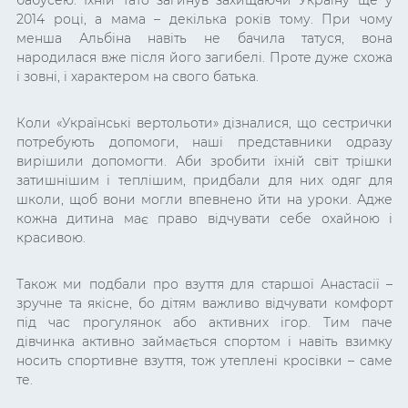
бабусею. Їхній тато загинув захищаючи Україну ще у
2014 році, а мама – декілька років тому. При чому
менша Альбіна навіть не бачила татуся, вона
народилася вже після його загибелі. Проте дуже схожа
і зовні, і характером на свого батька.
Коли «Українські вертольоти» дізналися, що сестрички
потребують допомоги, наші представники одразу
вирішили допомогти. Аби зробити їхній світ трішки
затишнішим і теплішим, придбали для них одяг для
школи, щоб вони могли впевнено йти на уроки. Адже
кожна дитина має право відчувати себе охайною і
красивою.
Також ми подбали про взуття для старшої Анастасії –
зручне та якісне, бо дітям важливо відчувати комфорт
під час прогулянок або активних ігор. Тим паче
дівчинка активно займається спортом і навіть взимку
носить спортивне взуття, тож утеплені кросівки – саме
те.