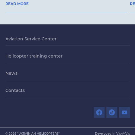
READ MORE
R
Aviation Service Center
Helicopter training center
News
Contacts
© 2026 "UKRAINIAN HELICOPTERS"
Developed in Vis-A-Vis