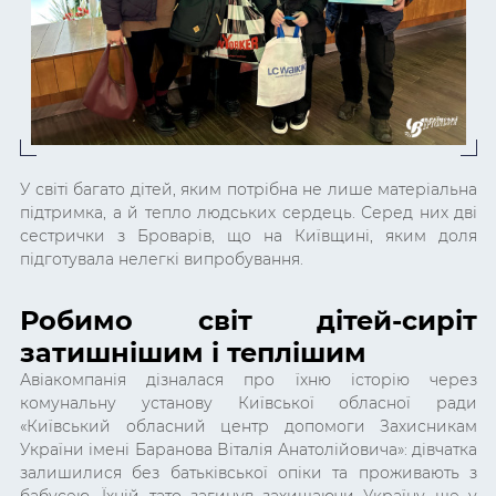
У світі багато дітей, яким потрібна не лише матеріальна
підтримка, а й тепло людських сердець. Серед них дві
сестрички з Броварів, що на Київщині, яким доля
підготувала нелегкі випробування.
Робимо світ дітей-сиріт
затишнішим і теплішим
Авіакомпанія дізналася про їхню історію через
комунальну установу Київської обласної ради
«Київський обласний центр допомоги Захисникам
України імені Баранова Віталія Анатолійовича»: дівчатка
залишилися без батьківської опіки та проживають з