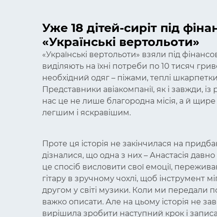
Уже 18 дітей-сиріт під фін
«Українські вертольоти»
«Українські вертольоти» взяли під фінансов
виділяють на їхні потреби по 10 тисяч гри
необхідний одяг
–
піжами, теплі шкарпетки,
Представники авіакомпанії, як і завжди, із
нас це не лише благородна місія, а й щире
легшим і яскравішим.
Проте ця історія не закінчилася на придбан
дізналися, що одна з них
–
Анастасія давно 
це спосіб висловити свої емоції, переживан
гітару в зручному чохлі, щоб інструмент мі
другом у світі музики. Коли ми передали п
важко описати. Але на цьому історія не за
вирішила зробити наступний крок і записал