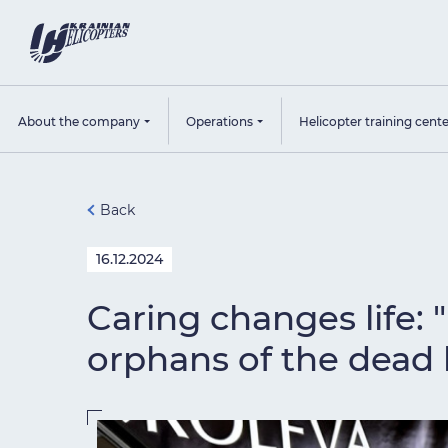
About the company
Operations
Helicopter training cent
Back
16.12.2024
Caring changes life: 
orphans of the dead