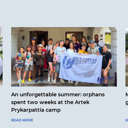
An unforgettable summer: orphans
M
spent two weeks at the Artek
Prykarpattia camp
READ MORE
R