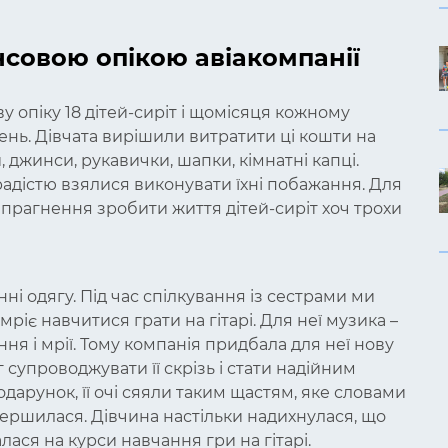
ансовою опікою авіакомпанії
у опіку 18 дітей-сиріт і щомісяця кожному
вень. Дівчата вирішили витратити ці кошти на
 джинси, рукавички, шапки, кімнатні капці.
 радістю взялися виконувати їхні побажання. Для
 прагнення зробити життя дітей-сиріт хоч трохи
ні одягу. Під час спілкування із сестрами ми
мріє навчитися грати на гітарі. Для неї музика –
ня і мрії. Тому компанія придбала для неї нову
г супроводжувати її скрізь і стати надійним
одарунок, її очі сяяли таким щастям, яке словами
вершилася. Дівчина настільки надихнулася, що
ася на курси навчання гри на гітарі.