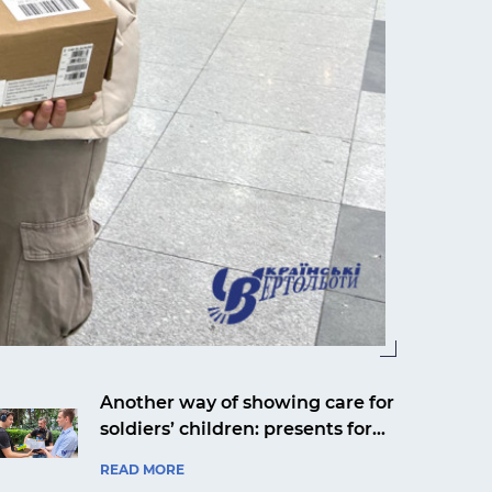
Another way of showing care for
soldiers’ children: presents for
Yaroslav from Kyiv from an
READ MORE
aviation company