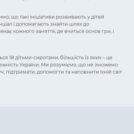
имо, що такі ініціативи розвивають у дітей
енціал і допомагають знайти шлях до
екає кожного заняття, де вчиться основ гри, і
я 18 дітьми-сиротами, більшість із яких – це
алежність України. Ми розуміємо, що не зможемо
ч, підтримати, допомогти та наповнити їхній світ