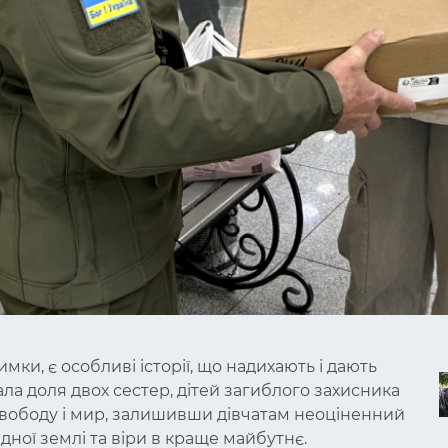
мки, є особливі історії, що надихають і дають
тала доля двох сестер, дітей загиблого захисника
а свободу і мир, залишивши дівчатам неоціненний
дної землі та віри в краще майбутнє.