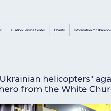
er
Aviation Service Center
Charity
Information for sharehol
"Ukrainian helicopters" aga
 hero from the White Chu