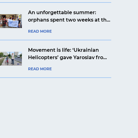
An unforgettable summer:
orphans spent two weeks at the
Artek Prykarpattia camp
READ MORE
Movement is life: ‘Ukrainian
Helicopters’ gave Yaroslav from
Kyiv a bicycle
READ MORE