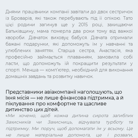
Днями працівники компанії завітали до двох сестричок
із Броварів, які також перебувають під її опікою. Тато
цієї родини загинув ще у 2015 році, захищаючи
Батьківщину, мама померла два роки тому від важкої
хвороби. Дівчаток виховує бабуся. Дівчата отримали
бажані подарунки, які допоможуть їм у навчанні та
улюблених заняттях. Старша сестра, Анастасія, яка
професійно займається плаванням, замовила собі
ласти, що допоможуть їй покращити результати у
спорті. Менша — комп’ютер, необхідний для виконання
домашніх завдань та розвитку навичок.
Представники авіакомпанії наголошують, що
їхня місія — не лише фінансова підтримка, а й
піклування про комфортне та щасливе
дитинство цих дітей.
«
Ми хочемо, щоб кожна дитина сирота загиблих
Захисників чи Захисниць, відчувала турботу та
підтримку. Ми поруч, щоб допомагати їм у всьому. Це
не лише матеріальна допомога, це і розваги,