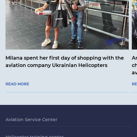
Milana spent her first day of shopping with the
An
aviation company Ukrainian Helicopters
ch
a
READ MORE
R
Aviation Service Center