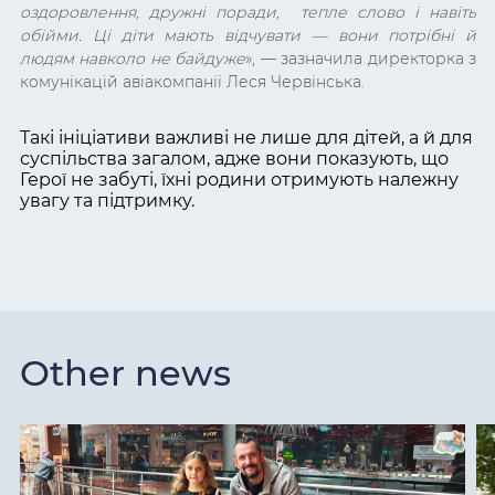
оздоровлення, дружні поради, тепле слово і навіть
обійми. Ці діти мають відчувати
—
вони потрібні й
людям навколо не байдуже
»
, — зазначила директорка з
комунікацій авіакомпанії Леся Червінська.
Такі ініціативи важливі не лише для дітей, а й для
суспільства загалом, адже вони показують, що
Герої не забуті, їхні родини отримують належну
увагу та підтримку.
Other news