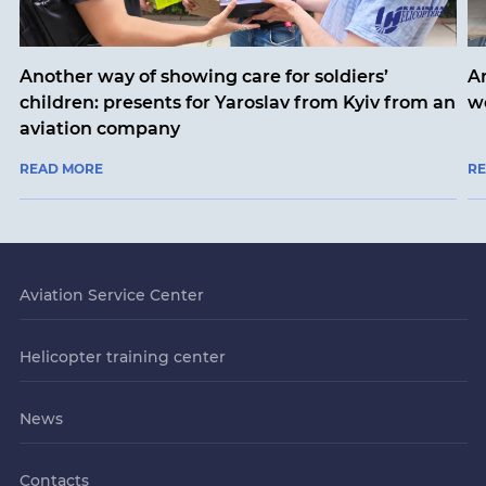
Another way of showing care for soldiers’
A
children: presents for Yaroslav from Kyiv from an
w
aviation company
READ MORE
R
Aviation Service Center
Helicopter training center
News
Contacts