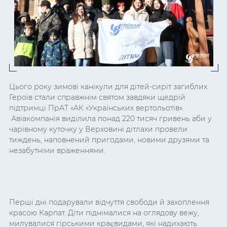
Цього року зимові канікули для дітей-сиріт загиблих
Героїв стали справжнім святом завдяки щедрій
підтримці ПрАТ «АК «Українських вертольотів».
Авіакомпанія виділила понад 220 тисяч гривень аби у
чарівному куточку у Верховині дітлахи провели
тиждень, наповнений пригодами, новими друзями та
незабутніми враженнями.
Перші дні подарували відчуття свободи й захоплення
красою Карпат. Діти піднімалися на оглядову вежу,
милувалися гірськими краєвидами, які надихають