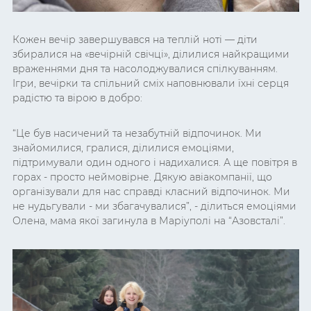
Кожен вечір завершувався на теплій ноті — діти
збиралися на «вечірній свічці», ділилися найкращими
враженнями дня та насолоджувалися спілкуванням.
Ігри, вечірки та спільний сміх наповнювали їхні серця
радістю та вірою в добро:
“Це був насичений та незабутній відпочинок. Ми
знайомилися, гралися, ділилися емоціями,
підтримували один одного і надихалися. А ще повітря в
горах - просто неймовірне. Дякую авіакомпанії, що
організували для нас справді класний відпочинок. Ми
не нудьгували - ми збагачувалися”, - ділиться емоціями
Олена, мама якої загинула в Маріуполі на “Азовсталі”.