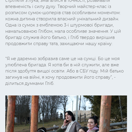
стріляли з лука, змагалися в точності, розвивали
впевненість і силу духу. Творчий майстер-клас із
розписом сумок-шоперів став особливим моментом:
кожна дитина створила власний унікальний дизайн.
Одна із сумок з емблемою 3-ї штурмової бригади,
намальованою Глібом, мала особливе значення. У цій
бригаді служив його батько, і Гліб твердо вирішив
продовжити справу тата, захищаючи нашу країну:
“Я не даремно зобразив саме це на сумці. Бо це моя
улюблена бригада. Я хотів би в ній служити, але вже
після здобуття вищої освіти. Або в СБУ піду. Мій батько
загинув на війні, я хочу продовжити його справу”, -
ділиться думками Гліб.