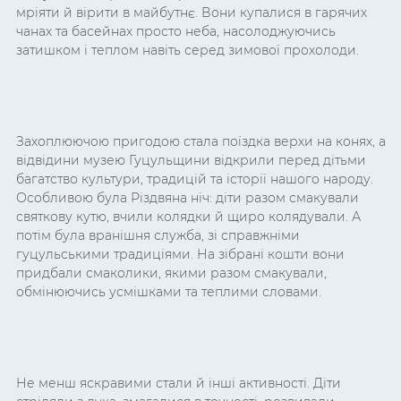
мріяти й вірити в майбутнє. Вони купалися в гарячих
чанах та басейнах просто неба, насолоджуючись
затишком і теплом навіть серед зимової прохолоди.
Захоплюючою пригодою стала поїздка верхи на конях, а
відвідини музею Гуцульщини відкрили перед дітьми
багатство культури, традицій та історії нашого народу.
Особливою була Різдвяна ніч: діти разом смакували
святкову кутю, вчили колядки й щиро колядували. А
потім була вранішня служба, зі справжніми
гуцульськими традиціями. На зібрані кошти вони
придбали смаколики, якими разом смакували,
обмінюючись усмішками та теплими словами.
Не менш яскравими стали й інші активності. Діти