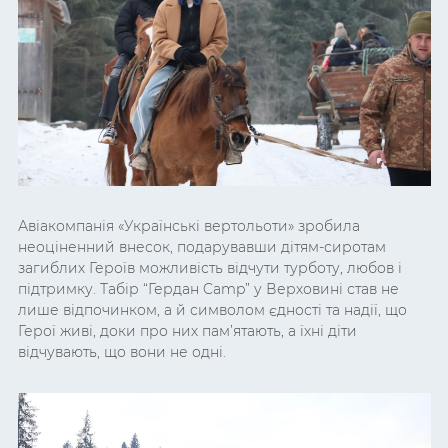
Авіакомпанія «Українські вертольоти» зробила
неоціненний внесок, подарувавши дітям-сиротам
загиблих Героїв можливість відчути турботу, любов і
підтримку. Табір “Гердан Camp” у Верховині став не
лише відпочинком, а й символом єдності та надії, що
Герої живі, доки про них пам’ятають, а їхні діти
відчувають, що вони не одні.