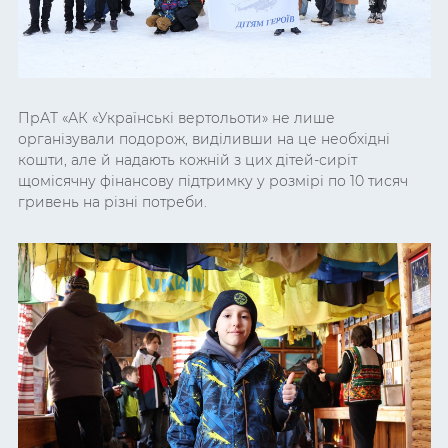
ПрАТ «АК «Українські вертольоти» не лише
організували подорож, виділивши на це необхідні
кошти, але й надають кожній з цих дітей-сиріт
щомісячну фінансову підтримку у розмірі по 10 тисяч
гривень на різні потреби.