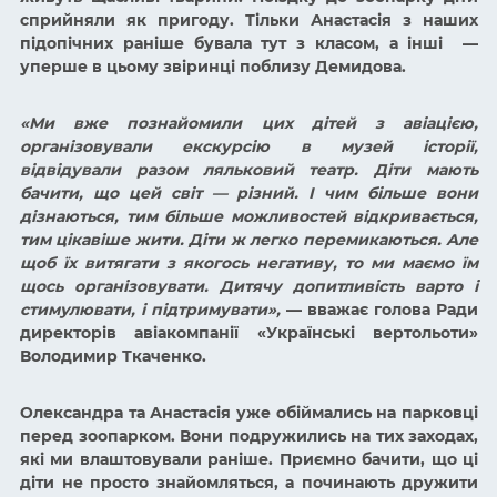
сприйняли як пригоду. Тільки Анастасія з наших
підопічних раніше бувала тут з класом, а інші —
уперше в цьому звіринці поблизу Демидова.
«
Ми вже познайомили цих дітей з авіацією,
організовували екскурсію в музей історії,
відвідували разом ляльковий театр. Діти мають
бачити, що цей світ
—
різний. І чим більше вони
дізнаються, тим більше можливостей відкривається,
тим цікавіше жити. Діти ж легко перемикаються. Але
щоб їх витягати з якогось негативу, то ми маємо їм
щось організовувати. Дитячу допитливість варто і
стимулювати, і підтримувати
»,
— вважає голова Ради
директорів авіакомпанії
«Українські вертольоти»
Володимир Ткаченко.
Олександра та Анастасія уже обіймались на парковці
перед зоопарком. Вони подружились на тих заходах,
які ми влаштовували раніше. Приємно бачити, що ці
діти не просто знайомляться, а починають дружити