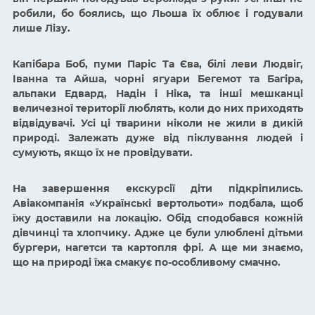
робили, бо боялись, що Льоша їх облює і годували
лише Лізу.
Капібара Боб, пуми Паріс Та Єва, білі леви Людвіг,
Іванна та Айша, чорні ягуари Бегемот та Багіра,
альпаки Едвард, Надін і Ніка, та інші мешканці
величезної території люблять, коли до них приходять
відвідувачі. Усі ці тварини ніколи не жили в дикій
природі. Залежать дуже від піклування людей і
сумують, якщо їх не провідувати.
На завершення екскурсії діти підкріпились.
Авіакомпанія «Українські вертольоти» подбала, щоб
їжу доставили на локацію. Обід сподобався кожній
дівчинці та хлопчику. Адже це були улюблені дітьми
бургери, нагетси та картопля фрі. А ще ми знаємо,
що на природі їжа смакує по-особливому смачно.