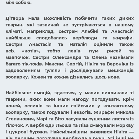
між собою.
Дітвора мала можливість побачити таких диких
тварин, які зазвичай не зустрічаються в нашому
кліматі. Наприклад, сестрам Альбіні та Анастасія
найбільше сподобались верблюди та жирафи.
Сестри Анастасія та Наталія оцінили також
всіх
«котів», тобто левів, пум, рисей та
мавпочок.
Сестри Олександра та Олена назнімали
багато тік-токів. Максим, Сергій, Нікіта та Вероніка із
задоволенням гуляли і досліджували мешканців
зоопарку. Кожен та кожна дізнались щось нове.
Найбільше емоцій, здається, у малих викликали ті
тварини, яких вони мали нагоду погодувати. Крім
коней, осликів та інших свійських у контактному
зоопарку, також годували і екзотів. Жирафи Микола
Степанович, Марі та Віто ласували сушеним листям із
гілочок. А верблюди Льоша та Ліза смакували моркву
і цукрові буряки. Найсміливішим виявився Нікіта
—
він першим погодував верблюда з руки. Усі інші не