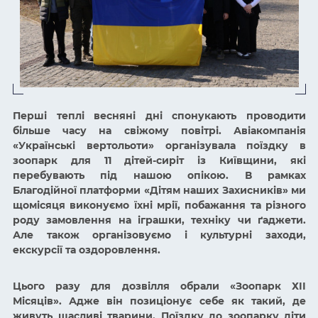
Перші теплі весняні дні спонукають проводити
більше часу на свіжому повітрі. Авіакомпанія
«Українські вертольоти» організувала поїздку в
зоопарк для 11 дітей-сиріт із Київщини, які
перебувають під нашою опікою. В рамках
Благодійної платформи «Дітям наших Захисників» ми
щомісяця виконуємо їхні мрії, побажання та різного
роду замовлення на іграшки, техніку чи
ґ
аджети.
Але також організовуємо і культурні заходи,
екскурсії та оздоровлення.
Цього разу для дозвілля обрали «
Зоопарк ХІІ
Місяців
». Адже він позиціонує себе як такий, де
живуть щасливі тварини. Поїздку до зоопарку діти