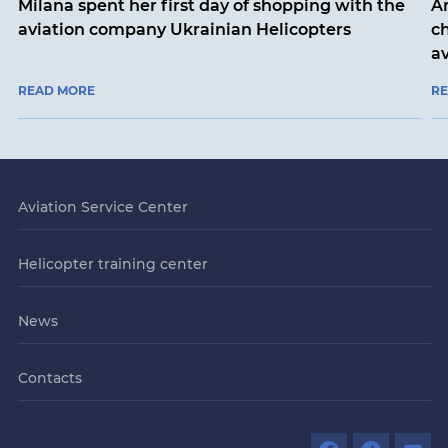
Milana spent her first day of shopping with the
An
aviation company Ukrainian Helicopters
ch
a
READ MORE
R
Aviation Service Center
Helicopter training center
News
Contacts