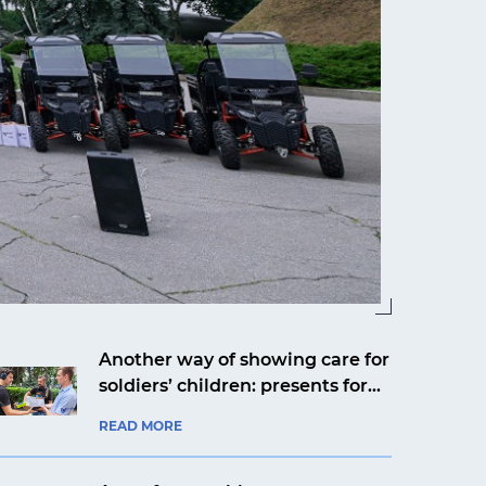
Another way of showing care for
soldiers’ children: presents for
Yaroslav from Kyiv from an
READ MORE
aviation company