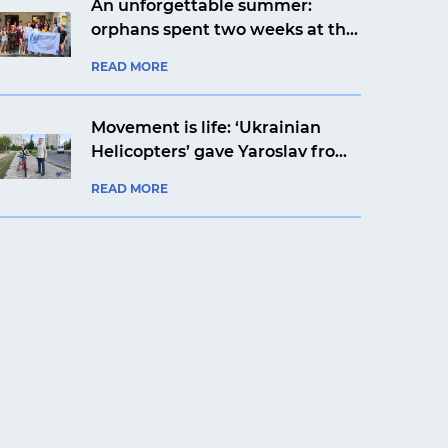
An unforgettable summer:
orphans spent two weeks at the
Artek Prykarpattia camp
READ MORE
Movement is life: ‘Ukrainian
Helicopters’ gave Yaroslav from
Kyiv a bicycle
READ MORE