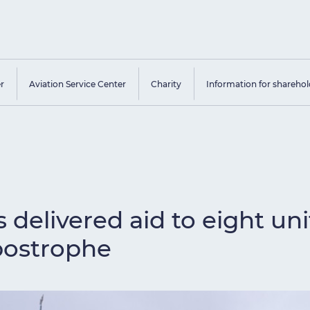
er
Aviation Service Center
Charity
Information for sharehol
 delivered aid to eight uni
postrophe