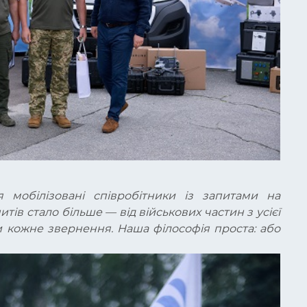
 мобілізовані співробітники із запитами на
тів стало більше — від військових частин з усієї
и кожне звернення. Наша філософія проста: або