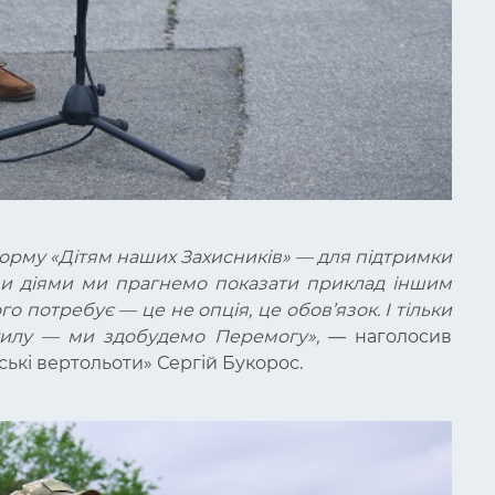
орму «Дітям наших Захисників» — для підтримки
воїми діями ми прагнемо показати приклад іншим
о потребує — це не опція, це обов’язок. І тільки
тилу — ми здобудемо Перемогу»,
— наголосив
ські вертольоти» Сергій Букорос.