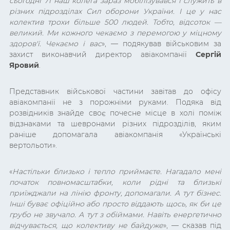
сьогодні 71 наш колега зараз мобілізувався і служить в
різних підрозділах Сил оборони України. І це у нас
колектив трохи більше 500 людей. Тобто, відсоток —
великий. Ми кожного чекаємо з перемогою у міцному
здоров'ї. Чекаємо і вас
», — подякував військовим за
захист виконавчий директор авіакомпанії
Сергій
Яровий
.
Представник військової частини завітав до офісу
авіакомпанії не з порожніми руками. Подяка від
розвідників знайде своє почесне місце в холі поміж
відзнаками та шевронами різних підрозділів, яким
раніше допомагала авіакомпанія
«Українські
вертольоти»
.
«
Настільки близько і тепло приймаєте. Нагадало мені
початок повномасштабки, коли рідні та близькі
приїжджали на лінію фронту, допомагали. А тут бізнес.
Інші буває офіційно або просто віддають щось, як би це
грубо не звучало. А тут з обіймами. Навіть енергетично
відчувається, що колективу не байдуже
», — сказав під