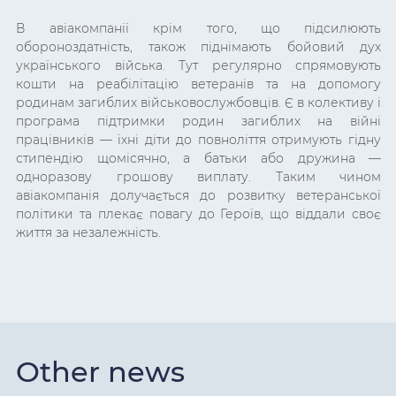
В авіакомпанії крім того, що підсилюють
обороноздатність, також піднімають бойовий дух
українського війська. Тут регулярно спрямовують
кошти на реабілітацію ветеранів та на допомогу
родинам загиблих військовослужбовців. Є в колективу і
програма підтримки родин загиблих на війні
працівників
— їхні діти до повноліття отримують гідну
стипендію щомісячно, а батьки або дружина —
одноразову грошову виплату.
Таким чином
авіакомпанія долучається до розвитку ветеранської
політики та плекає повагу до Героїв, що віддали своє
життя за незалежність.
Other news