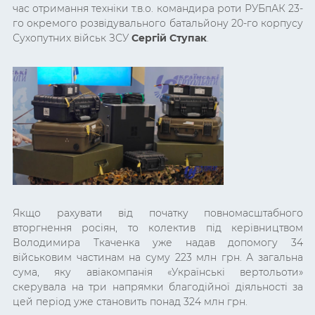
час отримання техніки т.в.о. командира роти РУБпАК 23-
го окремого розвідувального батальйону 20-го корпусу
Сухопутних військ ЗСУ
Сергій Ступак
.
Якщо рахувати від початку повномасштабного
вторгнення росіян, то колектив під керівництвом
Володимира Ткаченка уже надав допомогу 34
військовим частинам на суму 223 млн грн. А загальна
сума, яку авіакомпанія
«Українські вертольоти»
скерувала на три напрямки
благодійної діяльності за
цей період уже становить понад 324 млн грн.