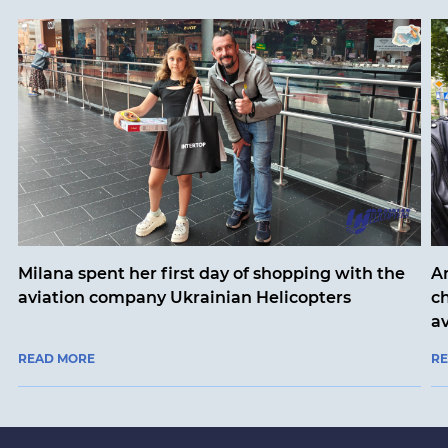
Milana spent her first day of shopping with the
An
aviation company Ukrainian Helicopters
ch
a
READ MORE
R