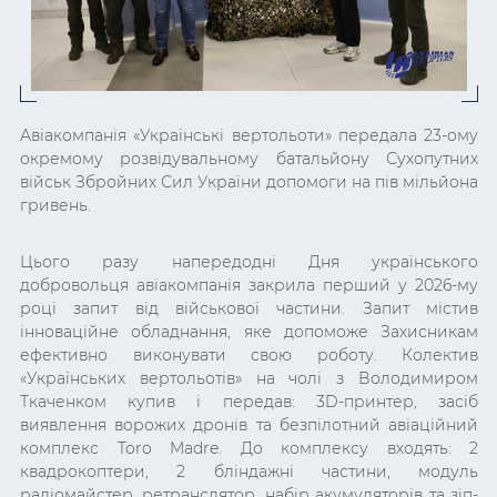
Авіакомпанія «Українські вертольоти» передала
23-ому
окремому розвідувальному батальйону Сухопутних
військ Збройних Сил України допомоги на пів мільйона
гривень.
Цього разу напередодні Дня українського
добровольця авіакомпанія закрила перший у 2026-му
році запит від військової частини. Запит містив
інноваційне обладнання, яке допоможе Захисникам
ефективно виконувати свою роботу. Колектив
«Українських вертольотів» на чолі з Володимиром
Ткаченком купив і передав: 3D-принтер, засіб
виявлення ворожих дронів та безпілотний авіаційний
комплекс Toro Madre. До комплексу входять: 2
квадрокоптери, 2 бліндажні частини, модуль
радіомайстер, ретранслятор, набір акумуляторів та зіп-