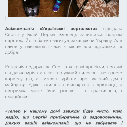
Авіакомпанія «Українські вертольоти»
відвідала
Сергія у Білій Церкві. Хлопець залишився повним
сиротою. Його батько загинув, захищаючи Україну. Але
навіть у найтемніші часи є місце для підтримки та
добра.
Компанія подарувала Сергію яскраві кросівки, про які
він давно мріяв, а також потужний пилосос – не просто
корисну річ, а символ турботи про власний дім і
майбутнє. Адже затишок починається з дрібниць, а
підтримка може бути різною – і практичною, і
емоційною.
«Тепер у нашому домі завжди буде чисто. Маю
надію, що Сергій прибиратиме із задоволенням.
Дякую вашій авіакомпанії, що не забуваєте і