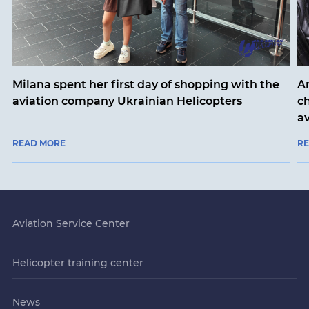
Milana spent her first day of shopping with the
An
aviation company Ukrainian Helicopters
ch
a
READ MORE
R
Aviation Service Center
Helicopter training center
News