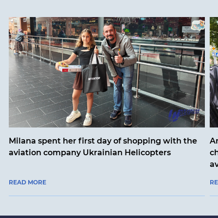
Milana spent her first day of shopping with the
An
aviation company Ukrainian Helicopters
ch
a
READ MORE
R