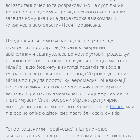
всі запитання чесно та розраховуємо на суспільний
розголос та підтримку громадянського суспільства», –
заявила комунікаційна директорка авіакомпанії
»Українські вертольоти» Леся Червінська.
Представниця компанії нагадала: попри те, що
повітряний простір над Україною закритий,
авіакомпанія адаптувалась до нових умов і продовжує
працювати за кордоном, сплачуючи при цьому сотні
мільйонів до бюджету в вигляді податків та зборів.
«Українські вертольоти» – це понад 20 років успішних
місій з пошуку та порятунку, аеромедичної евакуації,
пожежогасіння, а також перевезення пасажирів та
вантажу. При цьому авіакомпанія продовжує активно
підтримувати Сили оборони України, регулярно
виконуючи запити військових. Крім того цей
бізнес
має
під своєю опікою дітей-сиріт загиблих захисників.
Тепер, за даними Червінської, підприємство
звинувачують у співпраці з росіянами. Як пояснюють в