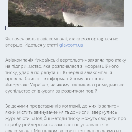
Як пояснюють в авіакомпанії, атака розгортається не
вперше. Йдеться у статті
glavcom.ua
Авіакомпанія «Українські вертольоти» заявляє про атаку
на підприємство, яка розпочалася з інформаційного
тиску, ударів по репутації. 16 червня авіакомпанія
провела брифінг в інформаційному агентстві
«Інтерфакс-Україна», на якому закликала громадянське
суспільство слідкувати за розвитком подій.
За даними представників компанії, до них із запитом,
який містить звинувачення та домисли, звернулись
журналісти. «Подібні методи тиску можуть свідчити про
спробу рейдерського захоплення управління в
авіакомпанії. Ми цілком відкриті, тож відповідаємо на