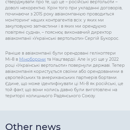
стверджувати про те, що це – російські вертольоти –
доволі некоректно. Крім того при укладанні договорів,
починаючи з 2015 року авіакомпанією проводиться
моніторинг наших контрагентів всіх: у яких ми
закуповуємо запчастини і в яких ми орендуємо
повітряні судна», – пояснює виконавчий директор
авіакомпанії »Українські вертольоти» Сергій Букорос.
Раніше в авіакомпанії були орендовані гелікоптери
Мі-8 в
Міноборони
та Нацгвардії. Але їх усі ще у 2022
році «Українські вертольоти» повернули державі. Тепер
авіакомпанія користується своїми або орендованими в
європейських та американських партнерів бортами.
Єдине, що може ідентифікувати ці Мі-8 як російські, це
той факт, що вони колись давно були виготовлені на
території колишнього Радянського Союзу.
Other news