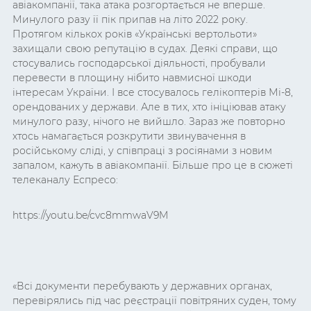
авіакомпанії, така атака розгортається не вперше.
Минулого разу її пік припав на літо 2022 року.
Протягом кількох років «Українські вертольоти»
захищали свою репутацію в судах. Деякі справи, що
стосувались господарської діяльності, пробували
перевести в площину нібито навмисної шкоди
інтересам України. І все стосувалось гелікоптерів Мі-8,
орендованих у держави. Але в тих, хто ініціював атаку
минулого разу, нічого не вийшло. Зараз же повторно
хтось намагається розкрутити звинувачення в
російському сліді, у співпраці з росіянами з новим
запалом, кажуть в авіакомпанії. Більше про це в сюжеті
телеканалу Еспресо:
https://youtu.be/cvc8mmwaV9M
«Всі документи перебувають у державних органах,
перевірялись під час реєстрації повітряних суден, тому