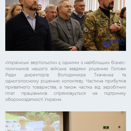
«Українські вертольоти» є одними з найбільших бізнес-
помічників нашого війська завдяки рішенню Голови
Ради директорів Володимира Ткаченка та
одноголосному рішенню колоктеву. Частина прибутків
приватного товариства, а також частка від заробітних
плат працівників спрямовується на підтримку
обороноздатності України.