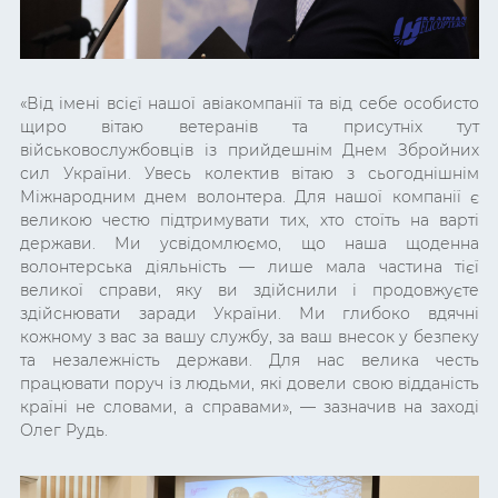
«Від імені всієї нашої авіакомпанії та від себе особисто
щиро вітаю ветеранів та присутніх тут
військовослужбовців із прийдешнім Днем Збройних
сил України. Увесь колектив вітаю з сьогоднішнім
Міжнародним днем волонтера. Для нашої компанії є
великою честю підтримувати тих, хто стоїть на варті
держави. Ми усвідомлюємо, що наша щоденна
волонтерська діяльність — лише мала частина тієї
великої справи, яку ви здійснили і продовжуєте
здійснювати заради України. Ми глибоко вдячні
кожному з вас за вашу службу, за ваш внесок у безпеку
та незалежність держави. Для нас велика честь
працювати поруч із людьми, які довели свою відданість
країні не словами, а справами», — зазначив на заході
Олег Рудь.