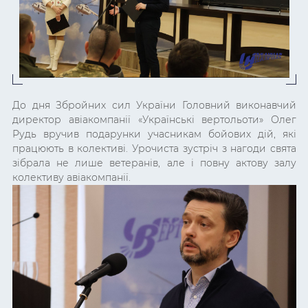
До дня Збройних сил України Головний виконавчий
директор авіакомпанії
«Українські вертольоти» Олег
Рудь вручив подарунки учасникам бойових дій, які
працюють в колективі. Урочиста зустріч з нагоди свята
зібрала не лише ветеранів, але і повну актову залу
колективу авіакомпанії.