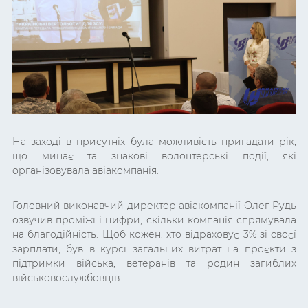
На заході в присутніх була можливість пригадати рік,
що минає та знакові волонтерські події, які
організовувала авіакомпанія.
Головний виконавчий директор
авіакомпанії Олег Рудь
озвучив проміжні цифри, скільки компанія спрямувала
на благодійність. Щоб кожен, хто відраховує 3% зі своєї
зарплати, був в курсі загальних витрат на проєкти з
підтримки війська, ветеранів та родин загиблих
військовослужбовців.