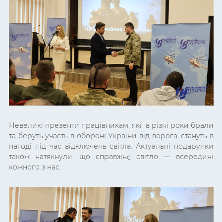
Невеликі презенти працівникам, які в різні роки брали
та беруть участь в обороні України від ворога, стануть в
нагоді під час відключень світла. Актуальні подарунки
також натякнули, що справжнє світло — всередині
кожного з нас.