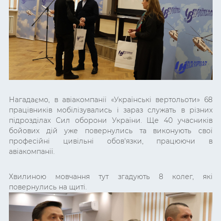
Нагадаємо, в авіакомпанії «Українські вертольоти» 68
працівників мобілізувались і зараз служать в різних
підрозділах Сил оборони України. Ще 40 учасників
бойових дій уже повернулись та виконують свої
професійні цивільні обов'язки, працюючи в
авіакомпанії.
Хвилиною мовчання тут згадують 8 колег, які
повернулись на щиті.