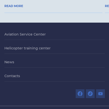
READ MORE
R
Aviation Service Center
Helicopter training center
News
Contacts