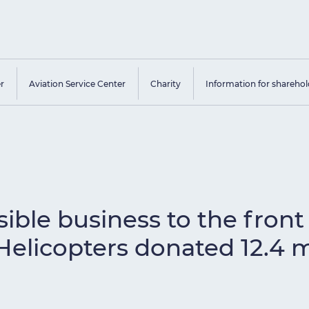
er
Aviation Service Center
Charity
Information for sharehol
ible business to the front 
licopters donated 12.4 mil