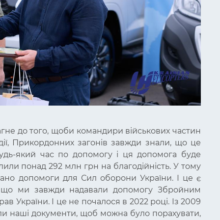
агне до того, щоби командири військових частин
дії, Прикордонних загонів завжди знали, що це
будь-який час по допомогу і ця допомога буде
лили понад 292 млн грн на благодійність. У тому
ано допомоги для Сил оборони України. І це є
му що ми завжди надавали допомогу Збройним
ав України. І це не почалося в 2022 році. Із 2009
яли наші документи, щоб можна було порахувати,