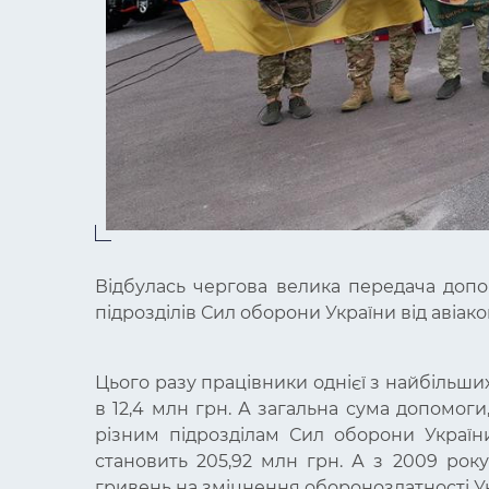
Відбулась чергова
велика передача допо
підрозділів Сил оборони України від авіако
Цього разу працівники однієї з найбільши
в 12,4 млн грн. А загальна сума допомог
різним підрозділам Сил оборони Україн
становить 205,92 млн грн. А
з 2009 року
гривень на зміцнення обороноздатності Ук