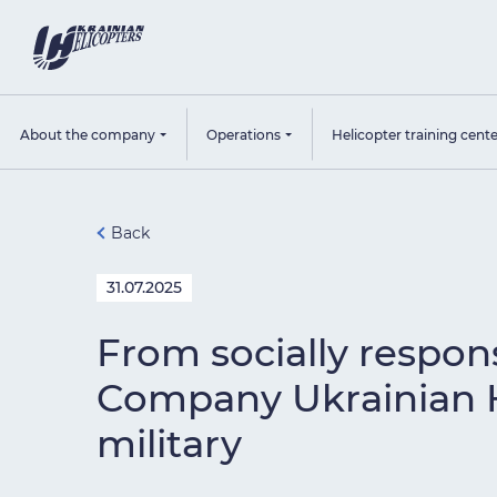
About the company
Operations
Helicopter training cent
Back
31.07.2025
From socially respons
Company Ukrainian He
military