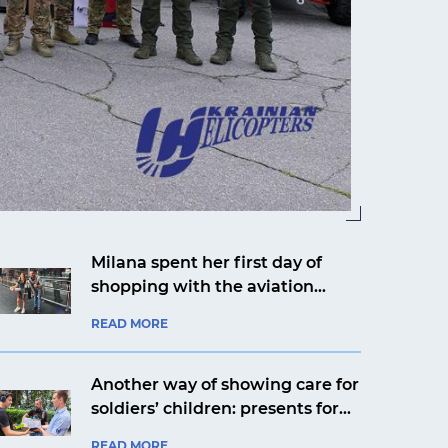
Milana spent her first day of
shopping with the aviation
company Ukrainian Helicopters
READ MORE
Another way of showing care for
soldiers’ children: presents for
Yaroslav from Kyiv from an
READ MORE