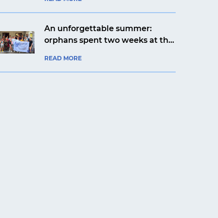
aviation company
An unforgettable summer:
orphans spent two weeks at the
Artek Prykarpattia camp
READ MORE