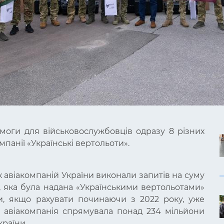
моги для військовослужбовців одразу 8 різних
мпанії «Українські вертольоти».
х авіакомпаній України виконали запитів на суму
и, яка була надана «Українськими вертольотами»
и, якщо рахувати починаючи з 2022 року, уже
 авіакомпанія спрямувала понад 234 мільйони
раїни.