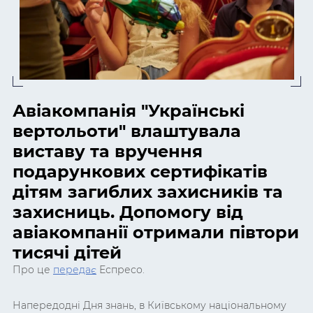
Авіакомпанія "Українські
вертольоти" влаштувала
виставу та вручення
подарункових сертифікатів
дітям загиблих захисників та
захисниць. Допомогу від
авіакомпанії отримали півтори
тисячі дітей
Про це
передає
Еспресо.
Напередодні Дня знань, в Київському національному