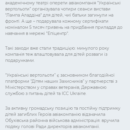
академічному театрі оперети авіакомпанія “Українські
вертольоти” організувала чотири сеанси вистави
"Лампа Аладдіна" для дітей, чиї батьки загинули на
фронті. А ще – подарувала кожному сертифікати
номіналом 5 тисяч гривень на придбання приладдя до
навчання в мережі "Епіцентр".
Такі заходи вже стали традицією: минулого року
компанія теж влаштовувала для дітей розваги із
подарунками.
“Українські вертольоти” є засновником благодійної
платформи “Дітям наших Захисників” у партнерстві з
Міністерством у справах ветеранів, Державною
службою з питань дітей та ICC Ukraine.
За активну громадську позицію та постійну підтримку
дітей загиблих Героїв авіакомпанію відзначила
Обухівська районна військова адміністрація: вручила
подяку голові Ради директорів авіакомпанії.