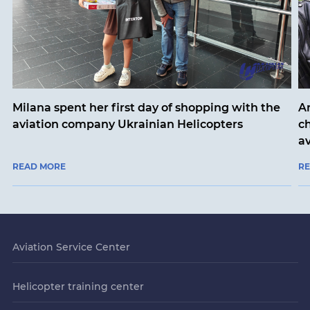
Milana spent her first day of shopping with the
An
aviation company Ukrainian Helicopters
ch
a
READ MORE
R
Aviation Service Center
Helicopter training center