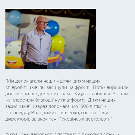
“Ми допомагали нашим дітям, дітям наших
співробітників, які загинули на фронті. Потім вирішили
допомогти ще дітям-сиротам з Києва та області. А потім
ми створили благодійну платформу “Дітям наших
захисників”, і зараз допомагаємо 1500 дітям”, -
розповідає Володимир Ткаченко, голова Ради
директорів авіакомпанії “Українські вертольоти”.
"Українські верольоти" постійно оіпкуються дітьми-