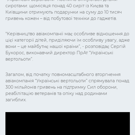
сиротами: щомісяця понад 40 сиріт із Києва та
Київщини отримують подарунки на суму до 10 тисяч
гривень кожен – від побутової техніки до гаджетів.
"Керівництво авіакомпанії має особливе відношення до
цієї категорії дітей, приділяючи їм особливу увагу, адже
вони – це майбутнє нашої країни”, - розповідає Сергій
Букорос, виконавчий директор ПрАт “Українські
вертольоти”.
Загалом, від початку повномасштабного вторгнення
авіакомпанія “Українські вертольоти” спрямувала понад
300 мільйонів гривень на підтримку Сил оборони,
реабілітацію ветеранів та опіку над родинами
загиблих.