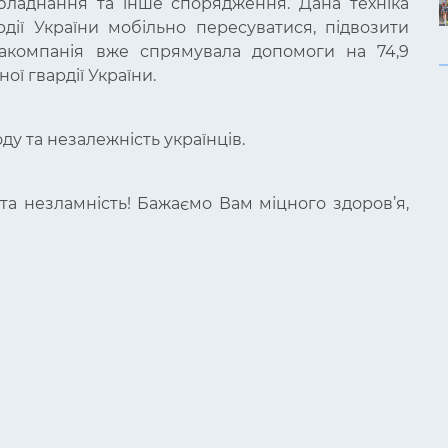
обладнання та інше спорядження. Дана техніка
рдії України мобільно пересуватися, підвозити
іакомпанія вже спрямувала допомоги на 74,9
ої гвардії України.
ду та незалежність українців.
та незламність! Бажаємо Вам міцного здоров’я,