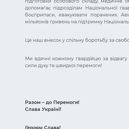
підготовки особового складу, медичне 
допомагає підрозділам Національної гва
боєприпаси, евакуювати поранених. Ав
мільйонів гривень на підтримку Національн
Це наш внесок у спільну боротьбу за свобо
Ми вдячні кожному гвардійцю за відвагу 
сили духу та швидкої перемоги!
Разом – до Перемоги!
Слава Україні!
Героям Слава!