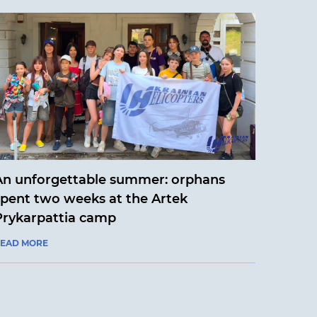
An unforgettable summer: orphans
spent two weeks at the Artek
Prykarpattia camp
EAD MORE