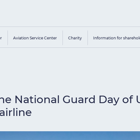
er
Aviation Service Center
Charity
Information for sharehol
he National Guard Day of 
airline