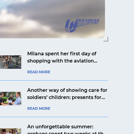
Milana spent her first day of
shopping with the aviation
company Ukrainian Helicopters
READ MORE
Another way of showing care for
soldiers’ children: presents for
Yaroslav from Kyiv from an
READ MORE
aviation company
An unforgettable summer:
orphans spent two weeks at the