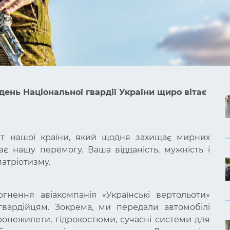
день Національної гвардії України щиро вітає
ит нашої країни, який щодня захищає мирних
ає нашу перемогу. Ваша відданість, мужність і
атріотизму.
нення авіакомпанія «Українські вертольоти»
вардійцям. Зокрема, ми передали автомобілі
ронежилети, гідрокостюми, сучасні системи для