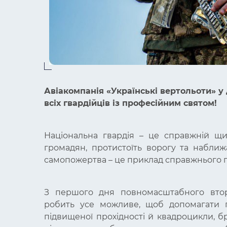
Авіакомпанія «Українські вертольоти» у 
всіх гвардійців із професійним святом!
Національна гвардія – це справжній щ
громадян, протистоїть ворогу та наближ
самопожертва – це приклад справжнього п
З першого дня повномасштабного вторг
робить усе можливе, щоб допомагати г
підвищеної прохідності й квадроцикли, б