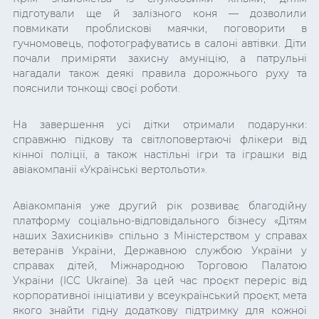
підготували ще й залізного коня — дозволили
повмикати проблискові маячки, поговорити в
гучномовець, пофотографуватись в салоні автівки. Діти
почали приміряти захисну амуніцію, а патрульні
нагадали також деякі правила дорожнього руху та
пояснили тонкощі своєї роботи.
На завершення усі дітки отримали подарунки:
справжню підкову та світлоповертаючі флікери від
кінної поліції, а також настільні ігри та іграшки від
авіакомпанії «Українські вертольоти».
Авіакомпанія уже другий рік розвиває благодійну
платформу соціально-відповідального бізнесу «Дітям
наших Захисників» спільно з Міністерством у справах
ветеранів України, Державною службою України у
справах дітей, Міжнародною Торговою Палатою
України (ICC Ukraine). За цей час проєкт переріс від
корпоративної ініціативи у всеукраїнський проєкт, мета
якого знайти гідну додаткову підтримку для кожної