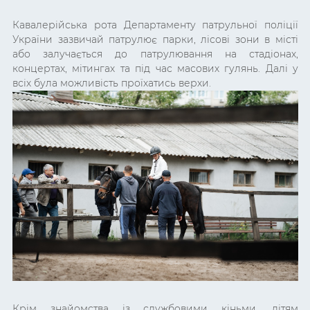
Кавалерійська рота Департаменту патрульної поліції
України зазвичай патрулює парки, лісові зони в місті
або залучається до патрулювання на стадіонах,
концертах, мітингах та під час масових гулянь. Далі у
всіх була можливість проїхатись верхи.
Крім знайомства із службовими кіньми, дітям