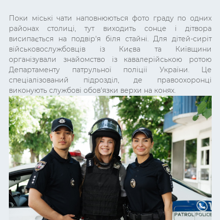
Поки міські чати наповнюються фото граду по одних
районах столиці, тут виходить сонце і дітвора
висипається на подвір'я біля стайні. Для дітей-сиріт
військовослужбовців із Києва та Київщини
організували знайомство із кавалерійською ротою
Департаменту патрульної поліції України. Це
спеціалізований підрозділ, де правоохоронці
виконують службові обов'язки верхи на конях.