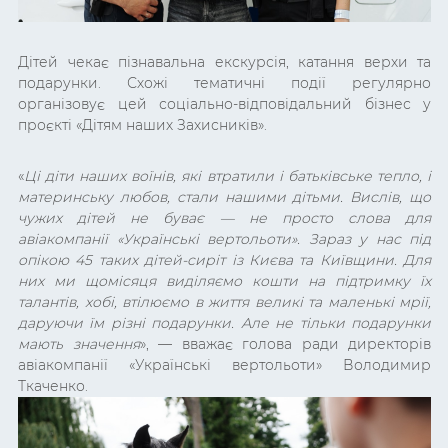
Дітей чекає пізнавальна екскурсія, катання верхи та
подарунки. Схожі тематичні події регулярно
організовує цей соціально-відповідальний бізнес у
проєкті «Дітям наших Захисників».
«
Ці діти наших воїнів, які втратили і батьківське тепло, і
материнську любов, стали нашими дітьми. Вислів, що
чужих дітей не буває — не просто слова для
авіакомпанії «Українські вертольоти». Зараз у нас під
опікою 45 таких дітей-сиріт із Києва та Київщини. Для
них ми щомісяця виділяємо кошти на підтримку їх
талантів, хобі, втілюємо в життя великі та маленькі мрії,
даруючи їм різні подарунки. Але не тільки подарунки
мають значення
», — вважає голова ради директорів
авіакомпанії «Українські вертольоти» Володимир
Ткаченко.