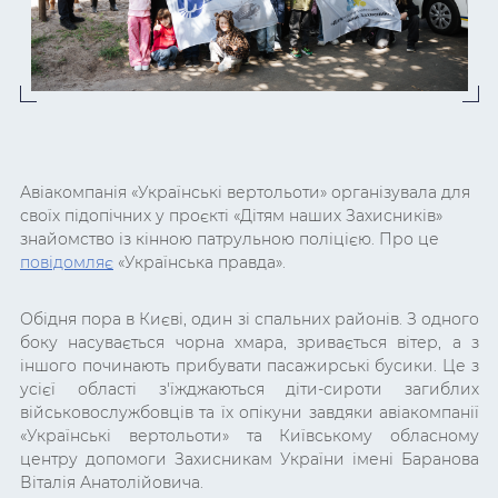
Авіакомпанія «Українські вертольоти» організувала для
своїх підопічних у проєкті «Дітям наших Захисників»
знайомство із кінною патрульною поліцією. Про це
повідомляє
«Українська правда».
Обідня пора в Києві, один зі спальних районів. З одного
боку насувається чорна хмара, зривається вітер, а з
іншого починають прибувати пасажирські бусики. Це з
усієї області з'їжджаються діти-сироти загиблих
військовослужбовців та їх опікуни завдяки авіакомпанії
«Українські вертольоти» та Київському обласному
центру допомоги Захисникам України імені Баранова
Віталія Анатолійовича.