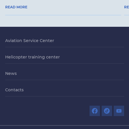
READ MORE
R
Aviation Service Center
Helicopter training center
News
Contacts