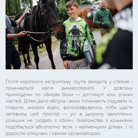
Після короткого інструктажу група заходить у стайню і
починається магія анімалотерапії. У довгому
приміщенні по обидва боки — доглянуті коні різних
мастей. Дітям дали яблука і вони починають годувати їх,
гладити, знімати відео, фотографуватись. Ніби щастя
заповнює цей простір — усі в щирому захопленні,
усмішки не сходять з облич. Знайомство з кониками
подобається абсолютно всім: і найменшим діткам, і їх
дорослм опікунам, і самим організаторам.