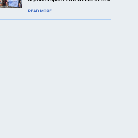
Artek Prykarpattia camp
READ MORE