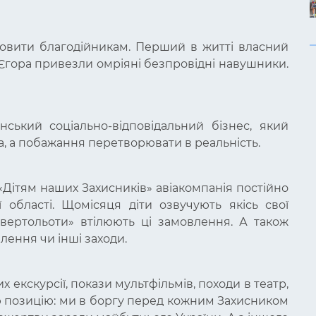
мовити благодійникам. Перший в житті власний
 Єгора привезли омріяні безпровідні навушники.
нський соціально-відповідальний бізнес, який
а, а побажання перетворювати в реальність.
 «Дітям наших Захисників» авіакомпанія постійно
ї області. Щомісяця діти озвучують якісь свої
і вертольоти» втілюють ці замовлення. А також
лення чи інші заходи.
 екскурсії, покази мультфільмів, походи в театр,
ю позицію: ми в боргу перед кожним Захисником