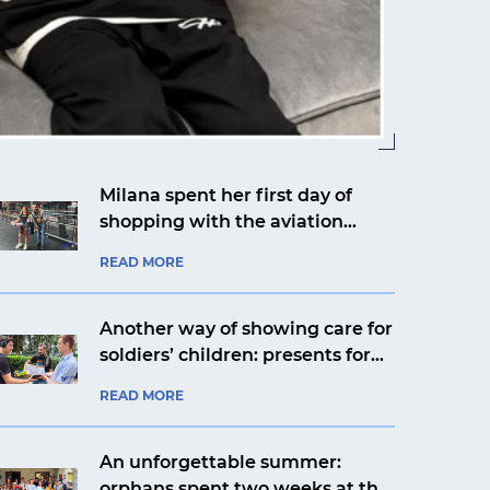
Milana spent her first day of
shopping with the aviation
company Ukrainian Helicopters
READ MORE
Another way of showing care for
soldiers’ children: presents for
Yaroslav from Kyiv from an
READ MORE
aviation company
An unforgettable summer:
orphans spent two weeks at the