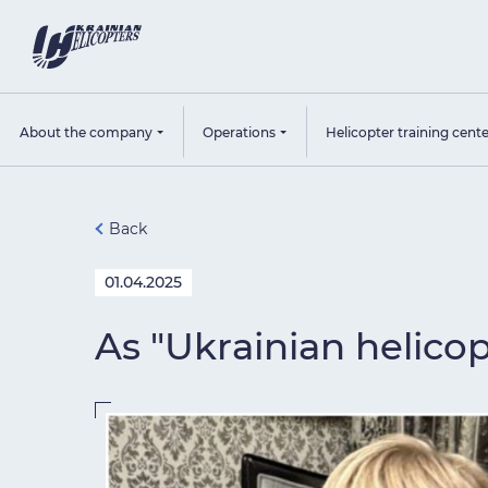
About the company
Operations
Helicopter training cent
Back
01.04.2025
As "Ukrainian helico