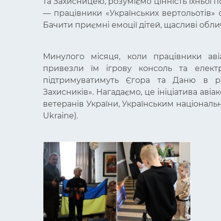
та Захисницею, розуміємо цінність їхньої 
— працівники «Українських вертольотів» о
Бачити приємні емоції дітей, щасливі обли
Минулого місяця, коли працівники аві
привезли їм ігрову консоль та електр
підтримуватимуть Єгора та Даню в р
Захисників». Нагадаємо, це ініціатива авіа
ветеранів України, Українським національ
Ukraine).