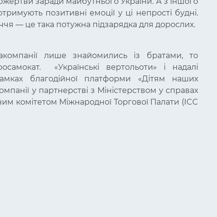
пожертви заради майбутнього України. А з іншого
тримують позитивні емоції у ці непрості будні.
ччя — це така потужна підзарядка для дорослих.
акомпанії лише знайомились із братами, то
осамокат. «Українські вертольоти» і надалі
амках благодійної платформи «Дітям наших
компанії у партнерстві з Міністерством у справах
ним комітетом Міжнародної Торгової Палати (ICC