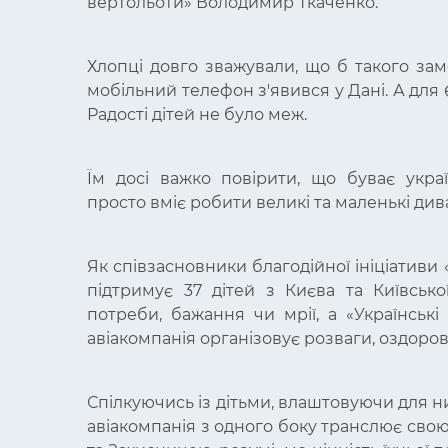
вертольоти» Володимир Ткаченко.
Хлопці довго зважували, що б такого за
мобільний телефон з'явився у Дані. А для
Радості дітей не було меж.
Їм досі важко повірити, що буває украї
просто вміє робити великі та маленькі див
Як співзасновники благодійної ініціативи
підтримує 37 дітей з Києва та Київсько
потреби, бажання чи мрії, а «Українськ
авіакомпанія організовує розваги, оздоров
Спілкуючись із дітьми, влаштовуючи для них
авіакомпанія з одного боку транслює сво