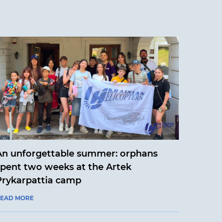
An unforgettable summer: orphans
spent two weeks at the Artek
Prykarpattia camp
EAD MORE