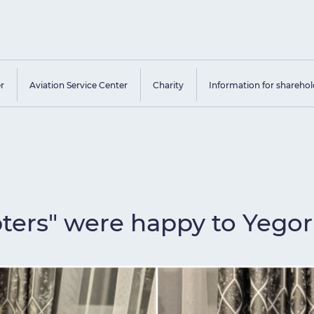
er
Aviation Service Center
Charity
Information for sharehol
pters" were happy to Yego