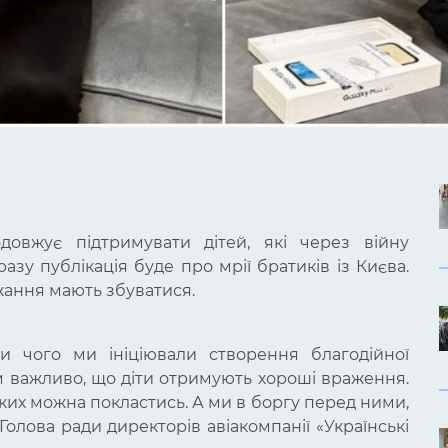
довжує підтримувати дітей, які через війну
азу публікація буде про мрії братиків із Києва.
бажання мають збуватися.
и чого ми ініціювали створення благодійної
м важливо, що діти отримують хороші враження.
 яких можна покластись. А ми в боргу перед ними,
Голова ради директорів авіакомпанії «Українські