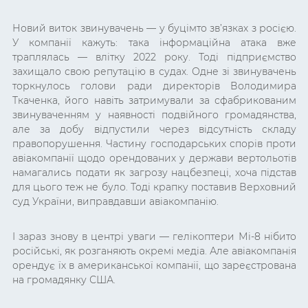
Новий виток звинувачень — у буцімто зв’язках з росією.
У компанії кажуть: така інформаційна атака вже
траплялась — влітку 2022 року. Тоді підприємство
захищало свою репутацію в судах. Одне зі звинувачень
торкнулось голови ради директорів Володимира
Ткаченка, його навіть затримували за сфабрикованим
звинуваченням у наявності подвійного громадянства,
але за добу відпустили через відсутність складу
правопорушення. Частину господарських спорів проти
авіакомпанії щодо орендованих у держави вертольотів
намагались подати як загрозу нацбезпеці, хоча підстав
для цього теж не було. Тоді крапку поставив Верховний
суд України, виправдавши авіакомпанію.
І зараз знову в центрі уваги — гелікоптери Мі-8 нібито
російські, як розганяють окремі медіа. Але авіакомпанія
орендує їх в американської компанії, що зареєстрована
на громадянку США.