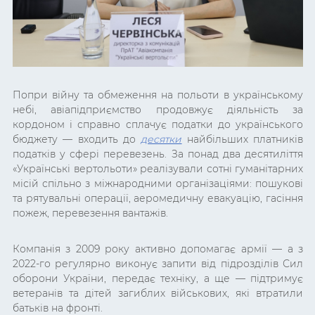
Попри війну та обмеження на польоти в українському
небі, авіапідприємство продовжує діяльність за
кордоном і справно сплачує податки до українського
бюджету — входить до
десятки
найбільших платників
податків у сфері перевезень. За понад два десятиліття
«Українські вертольоти» реалізували сотні гуманітарних
місій спільно з міжнародними організаціями: пошукові
та рятувальні операції, аеромедичну евакуацію, гасіння
пожеж, перевезення вантажів.
Компанія з 2009 року активно допомагає армії — а з
2022-го регулярно виконує запити від підрозділів Сил
оборони України, передає техніку, а ще — підтримує
ветеранів та дітей загиблих військових, які втратили
батьків на фронті.