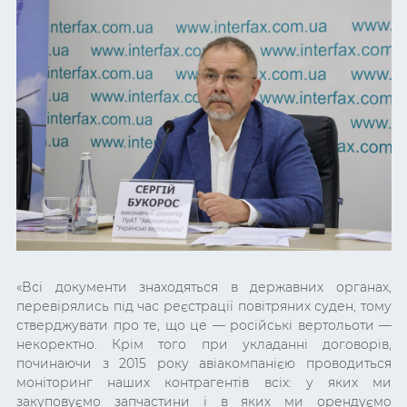
«Всі документи знаходяться в державних органах,
перевірялись під час реєстрації повітряних суден, тому
стверджувати про те, що це — російські вертольоти —
некоректно. Крім того при укладанні договорів,
починаючи з 2015 року авіакомпанією проводиться
моніторинг наших контрагентів всіх: у яких ми
закуповуємо запчастини і в яких ми орендуємо