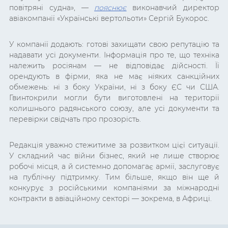
повітряні судна», —
пояснює
виконавчий директор
авіакомпанії «Українські вертольоти» Сергій Букорос.
У компанії додають: готові захищати свою репутацію та
надавати усі документи. Інформація про те, що техніка
належить росіянам — не відповідає дійсності. Її
орендують в фірми, яка не має ніяких санкційних
обмежень: ні з боку України, ні з боку ЄС чи США.
Гвинтокрили могли бути виготовлені на території
колишнього радянського союзу, але усі документи та
перевірки свідчать про прозорість.
Редакція уважно стежитиме за розвитком цієї ситуації.
У складний час війни бізнес, який не лише створює
робочі місця, а й системно допомагає армії, заслуговує
на публічну підтримку. Тим більше, якщо він ще й
конкурує з російськими компаніями за міжнародні
контракти в авіаційному секторі — зокрема, в Африці.