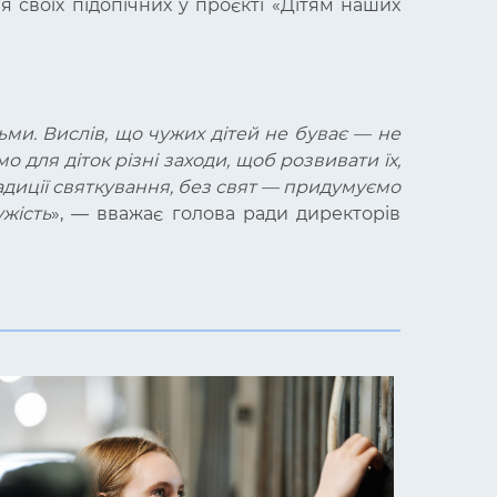
я своїх підопічних у проєкті «Дітям наших
тьми. Вислів, що чужих дітей не буває — не
 для діток різні заходи, щоб розвивати їх,
адиції святкування, без свят — придумуємо
жість
», — вважає голова ради директорів