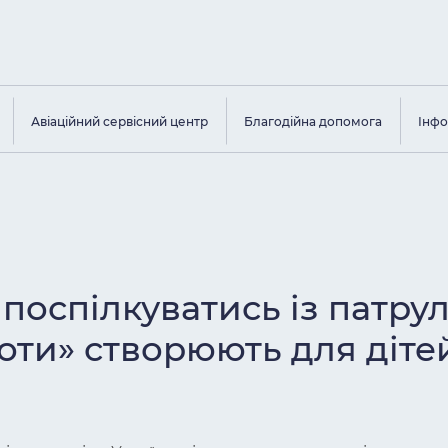
Авіаційний сервісний центр
Благодійна допомога
Інфо
поспілкуватись із патру
ьоти» створюють для діт