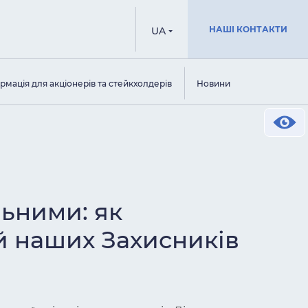
НАШІ КОНТАКТИ
UA
рмація для акціонерів та стейкхолдерів
Новини
льними: як
ей наших Захисників