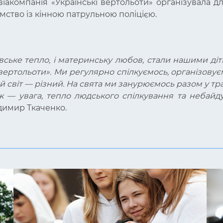
іакомпанія «Українські вертольоти» організувала дл
мство із кінною патрульною поліцією.
ьківське тепло, і материнську любов, стали нашими ді
 вертольоти». Ми регулярно спілкуємось, організовуємо
й світ — різний. На свята ми занурюємось разом у тр
ж — увага, тепло людського спілкування та небайду
одимир Ткаченко.