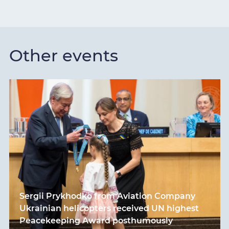
Other events
Sergii Prykhodko from Aviation Company
Ukrainian helicopters received UN highest
Peacekeeping Award posthumously