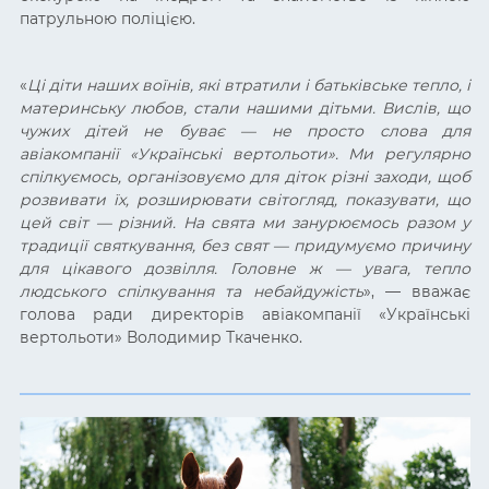
патрульною поліцією.
«
Ці діти наших воїнів, які втратили і батьківське тепло, і
материнську любов, стали нашими дітьми. Вислів, що
чужих дітей не буває — не просто слова для
авіакомпанії «Українські вертольоти». Ми регулярно
спілкуємось, організовуємо для діток різні заходи, щоб
розвивати їх, розширювати світогляд, показувати, що
цей світ — різний. На свята ми занурюємось разом у
традиції святкування, без свят — придумуємо причину
для цікавого дозвілля. Головне ж — увага, тепло
людського спілкування та небайдужість
», — вважає
голова ради директорів авіакомпанії «Українські
вертольоти» Володимир Ткаченко.