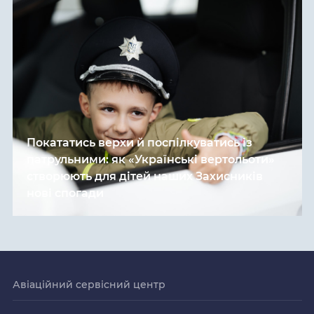
Покататись верхи й поспілкуватись із
патрульними: як «Українські вертольоти»
створюють для дітей наших Захисників
нові спогади
Авіаційний сервісний центр