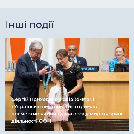
Інші події
Сергій Приходько з авіакомпанії
«Українські вертольоти» отримав
посмертно найвищу нагороду миротворчої
діяльності ООН