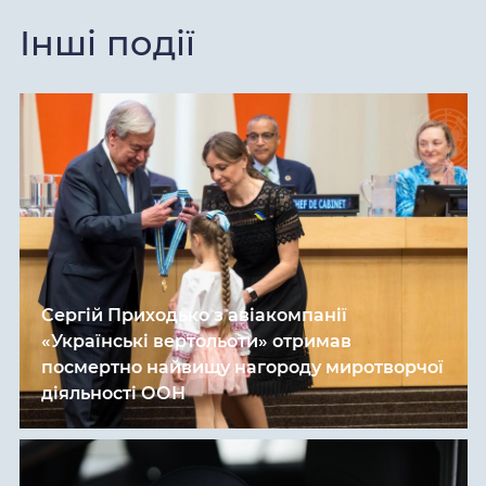
Інші події
Сергій Приходько з авіакомпанії
«Українські вертольоти» отримав
посмертно найвищу нагороду миротворчої
діяльності ООН