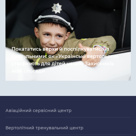
Покататись верхи й поспілкуватись із
патрульними: як «Українські вертольоти»
створюють для дітей наших Захисників
нові спогади
Авіаційний сервісний центр
Вертолітний тренувальний центр