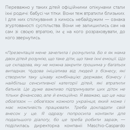
Переважно у таких дітей офіційними опікунами стали
їхні родичі: бабусі чи тітки. Вони теж втратили близьких.
І для них спілкування з кимось небайдужим — ознака
згуртованості суспільства. Вони не залишились сам на
сам зі своєю втратою, їм є на кого розраховувати, до
кого звернутись.
«
Презентація мене зачепила і розчулила. Бо я як мама
двох дітей розумію, що таке діти, що таке їхні емоції. Що
це складова, яку не можна закрити грошима у багатьох
випадках. Чудова ініціатива від людей з бізнесу, які
створили таку цікаву комбінацію: держави, бізнесу і
найбільш сенситивної категорії дітей, які втратили
батьків. Це дуже важливо підтримувати цих діток не
тільки фінансово, але й емоційно. Я вважаю, що це наш
обов'язок — обов'язок кожного українця, який може і
має можливість працювати. Треба докладати свій
внесок у це. Я одразу попросила контакти для
подальшого діалогу, бо це треба робити зараз
», —
поділилась директорка компанії Maschio-Gaspardo