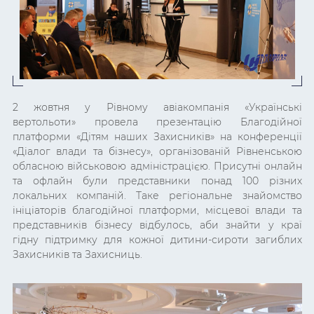
2 жовтня у Рівному авіакомпанія «Українські
вертольоти» провела презентацію Благодійної
платформи «Дітям наших Захисників» на конференції
«Діалог влади та бізнесу»
, організованій Рівненською
обласною військовою адміністрацією. Присутні онлайн
та офлайн були представники понад 100 різних
локальних компаній. Таке регіональне знайомство
ініціаторів благодійної платформи, місцевої влади та
представників бізнесу відбулось, аби знайти у краї
гідну підтримку для кожної дитини-сироти загиблих
Захисників та Захисниць.