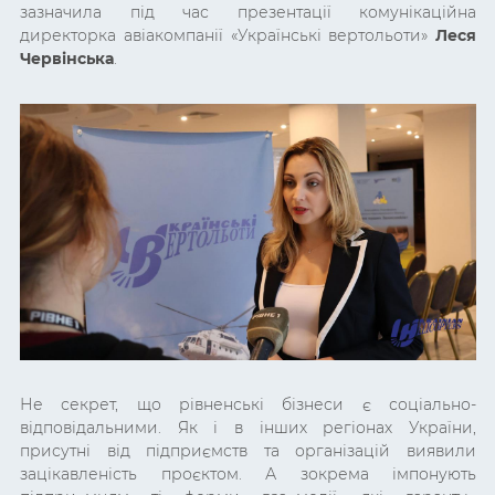
зазначила під час презентації комунікаційна
директорка авіакомпанії «Українські вертольоти»
Леся
Червінська
.
Не секрет, що рівненські бізнеси є соціально-
відповідальними. Як і в інших регіонах України,
присутні від підприємств та організацій виявили
зацікавленість проєктом. А зокрема імпонують