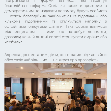
підприємцям ті форми взаємодії, які гарантує
благодійна платформа. Оскільки проєкт є прозорим та
демократичним, то надавати допомогу будуть особисто
— кожен благодійник знайомиться із підопічним або
кількома підопічними та спілкується напряму з
офіційними опікунами дитини. Така форма взаємодії
між меценатом та тими, хто потребує допомоги,
дозволяє кожній дитині-сироті отримувати омріяне або
необхідне.
Адресна допомога тим дітям, хто втратив під час війни
обох своїх найрідніших, — це якраз про прозорість.