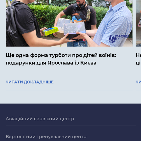
Ще одна форма турботи про дітей воїнів:
Н
подарунки для Ярослава із Києва
д
ЧИТАТИ ДОКЛАДНІШЕ
Ч
Авіаційний сервісний центр
Вертолітний тренувальний центр