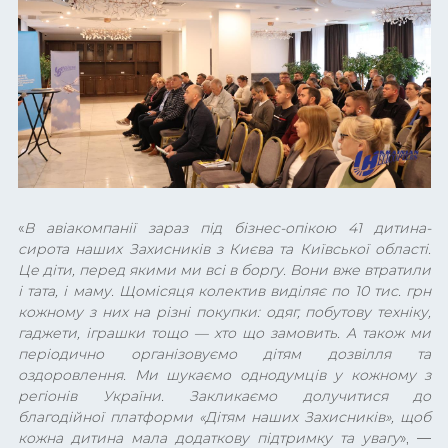
«
В авіакомпанії зараз під бізнес-опікою 41 дитина-
сирота наших Захисників з Києва та Київської області.
Це діти, перед якими ми всі в боргу. Вони вже втратили
і тата, і маму. Щомісяця колектив виділяє по 10 тис. грн
кожному з них на різні покупки: одяг, побутову техніку,
гаджети, іграшки тощо — хто що замовить. А також ми
періодично організовуємо дітям дозвілля та
оздоровлення. Ми шукаємо однодумців у кожному з
регіонів України. Закликаємо долучитися до
благодійної платформи «Дітям наших Захисників»,
щоб
кожна дитина мала додаткову підтримку та увагу
», —