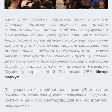
«
Цим дітям потрібна підтримка. Вони отримують
фінансову підтримку від держави, але потрібно
заповнити їхній вільний час. Щоб вони не сумували, а
максимально бачили увагу суспільства, інтегрувалися.
Якщо потрібна більш детальна інформація про кожну
таку дитину, то ми готові сконтактувати вас із законним
представником — офіційним опікуном дитини — можна
напряму звернутися до обласної Служби у справах
дітей або в кожній територіальній громаді є відповідна
Служба у справах дітей
», — наголосив
Начальник
Служби у справах дітей
Рівненської ОВА
Віктор
Марчук
.
Для учасників благодійної платформи «Дітям наших
Захисників» важливим є живе спілкування, людський
контакт — це й про менторство, для тих, хто втратили
найдорожчих.