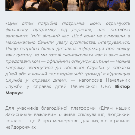
«
Цим дітям потрібна підтримка. Вони отримують
фінансову підтримку від держави, але потрібно
заповнити їхній вільний час. Щоб вони не сумували, а
максимально бачили увагу суспільства, інтегрувалися.
Якщо потрібна більш детальна інформація про кожну
таку дитину, то ми готові сконтактувати вас із законним
представником — офіційним опікуном дитини — можна
напряму звернутися до обласної Служби у справах
дітей або в кожній територіальній громаді є відповідна
Служба у справах дітей
», — наголосив
Начальник
Служби у справах дітей
Рівненської ОВА
Віктор
Марчук
.
Для учасників благодійної платформи «Дітям наших
Захисників» важливим є живе спілкування, людський
контакт — це й про менторство, для тих, хто втратили
найдорожчих.