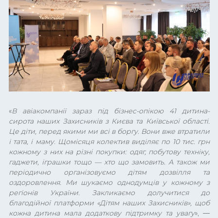
«
В авіакомпанії зараз під бізнес-опікою 41 дитина-
сирота наших Захисників з Києва та Київської області.
Це діти, перед якими ми всі в боргу. Вони вже втратили
і тата, і маму. Щомісяця колектив виділяє по 10 тис. грн
кожному з них на різні покупки: одяг, побутову техніку,
гаджети, іграшки тощо — хто що замовить. А також ми
періодично організовуємо дітям дозвілля та
оздоровлення. Ми шукаємо однодумців у кожному з
регіонів України. Закликаємо долучитися до
благодійної платформи «Дітям наших Захисників»,
щоб
кожна дитина мала додаткову підтримку та увагу
», —