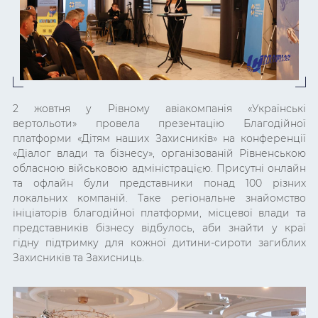
2 жовтня у Рівному авіакомпанія «Українські
вертольоти» провела презентацію Благодійної
платформи «Дітям наших Захисників» на конференції
«Діалог влади та бізнесу»
, організованій Рівненською
обласною військовою адміністрацією. Присутні онлайн
та офлайн були представники понад 100 різних
локальних компаній. Таке регіональне знайомство
ініціаторів благодійної платформи, місцевої влади та
представників бізнесу відбулось, аби знайти у краї
гідну підтримку для кожної дитини-сироти загиблих
Захисників та Захисниць.