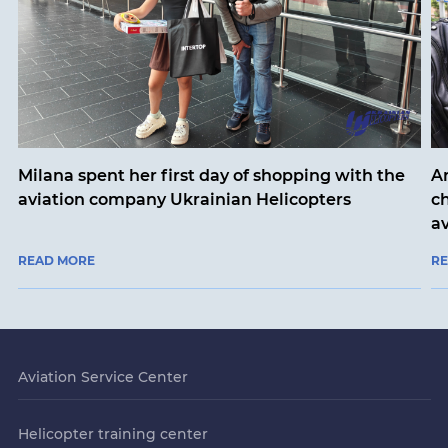
Milana spent her first day of shopping with the
An
aviation company Ukrainian Helicopters
ch
a
READ MORE
R
Aviation Service Center
Helicopter training center