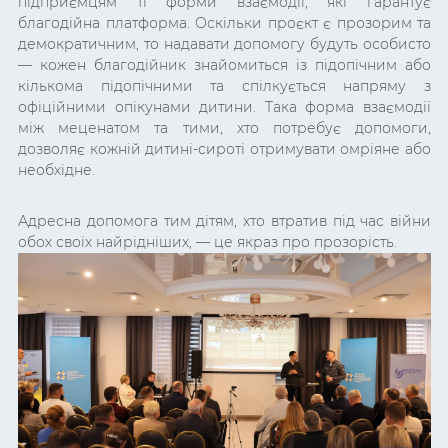
підприємцям ті форми взаємодії, які гарантує
благодійна платформа. Оскільки проєкт є прозорим та
демократичним, то надавати допомогу будуть особисто
— кожен благодійник знайомиться із підопічним або
кількома підопічними та спілкується напряму з
офіційними опікунами дитини. Така форма взаємодії
між меценатом та тими, хто потребує допомоги,
дозволяє кожній дитині-сироті отримувати омріяне або
необхідне.
Адресна допомога тим дітям, хто втратив під час війни
обох своїх найрідніших, — це якраз про прозорість.