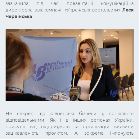
зазначила під час презентації комунікаційна
директорка авіакомпанії «Українські вертольоти»
Леся
Червінська
.
Не секрет, що рівненські бізнеси є соціально-
відповідальними. Як і в інших регіонах України,
присутні від підприємств та організацій виявили
зацікавленість проєктом. А зокрема імпонують