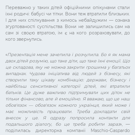
Переважно у таких дітей офіційними опікунами стали
їхні родичі: бабусі чи тітки. Вони теж втратили близьких.
І для них спілкування з кимось небайдужим — ознака
згуртованості суспільства. Вони не залишились сам на
сам зі своєю втратою, їм є на кого розраховувати, до
кого звернутись.
«
Презентація мене зачепила і розчулила. Бо я як мама
двох дітей розумію, що таке діти, що таке їхні емоції. Що
це складова, яку не можна закрити грошима у багатьох
випадках. Чудова ініціатива від людей з бізнесу, які
створили таку цікаву комбінацію: держави, бізнесу і
найбільш сенситивної категорії дітей, які втратили
батьків. Це дуже важливо підтримувати цих діток не
тільки фінансово, але й емоційно. Я вважаю, що це наш
обов'язок — обов'язок кожного українця, який може і
має можливість працювати. Треба докладати свій
внесок у це. Я одразу попросила контакти для
подальшого діалогу, бо це треба робити зараз
», —
поділилась директорка компанії Maschio-Gaspardo