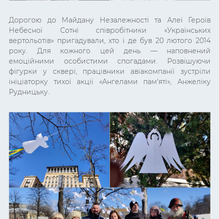
Дорогою до Майдану Незалежності та
Алеї Героїв
Небесної Сотні
співробітники
«Українських
вертольотів»
пригадували, хто і де був 20 лютого 2014
року.
Для кожного цей день
— наповнений
емоційними особистими спогадами. Розвішуючи
фігурки у сквері, працівники авіакомпанії зустріли
ініціаторку тихої акції
«Ангелами пам'яті», Анжеліку
Рудницьку.