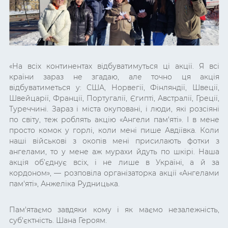
«
На всіх континентах відбуватимуться ці акції. Я всі
країни зараз не згадаю, але точно ця акція
відбуватиметься у: США, Норвегії, Фінляндії, Швеції,
Швейцарії, Франції, Португалії, Єгипті, Австралії, Греції,
Туреччині. Зараз і міста окуповані, і люди, які розсіяні
по світу, теж роблять акцію «Ангели пам'яті». І в мене
просто комок у горлі, коли мені пише Авдіївка. Коли
наші військові з окопів мені присилають фотки з
ангелами, то у мене аж мурахи йдуть по шкірі. Наша
акція об’єднує всіх, і не лише в Україні, а й за
кордоном
»,
— розповіла організаторка акції
«Ангелами
пам'яті», Анжеліка Рудницька.
Пам'ятаємо завдяки кому і як маємо незалежність,
суб'єктність. Шана Героям.