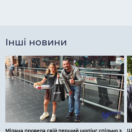
Інші новини
Мілана провела свій перший шопінг спільно з
Щ