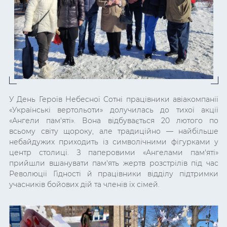
У День Героїв Небесної Сотні працівники авіакомпанії
«Українські вертольоти» долучилась до тихої акції
«Ангели пам'яті». Вона відбувається 20 лютого по
всьому світу щороку, але традиційно
—
найбільше
небайдужих приходить із символічними фігурками у
центр столиці. З паперовими «Ангелами пам'яті»
прийшли вшанувати пам'ять жертв розстрілів під час
Революції Гідності й працівники відділу підтримки
учасників бойових дій та членів їх сімей.