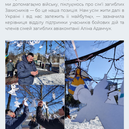
ми допомагаємо війську, піклуємось про сім'ї загиблих
Захисників
—
бо це наша позиція. Нам усім жити далі в
Україні і від нас залежить її майбутнє
»,
— зазначила
керівниця
відділу підтримки учасників бойових дій та
членів сімей загиблих авіакомпанії
Аліна Адамчук
.