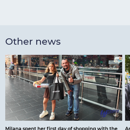
Other news
Milana spent her first day of shopping with the
An