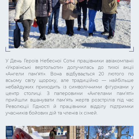
У День Героїв Небесної Сотні працівники авіакомпанії
«Українські вертольоти» долучилась до тихої акції
«Ангели пам'яті». Вона відбувається 20 лютого по
всьому світу щороку, але традиційно
—
найбільше
небайдужих приходить із символічними фігурками у
центр столиці. З паперовими «Ангелами пам'яті»
прийшли вшанувати пам'ять жертв розстрілів під час
Революції Гідності й працівники відділу підтримки
учасників бойових дій та членів їх сімей.