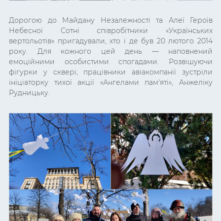
Дорогою до Майдану Незалежності та
Алеї Героїв
Небесної Сотні
співробітники
«Українських
вертольотів»
пригадували, хто і де був 20 лютого 2014
року.
Для кожного цей день
— наповнений
емоційними особистими спогадами. Розвішуючи
фігурки у сквері, працівники авіакомпанії зустріли
ініціаторку тихої акції
«Ангелами пам'яті», Анжеліку
Рудницьку.