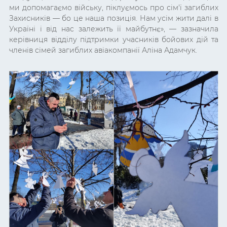
ми допомагаємо війську, піклуємось про сім'ї загиблих
Захисників
—
бо це наша позиція. Нам усім жити далі в
Україні і від нас залежить її майбутнє
»,
— зазначила
керівниця
відділу підтримки учасників бойових дій та
членів сімей загиблих авіакомпанії
Аліна Адамчук
.