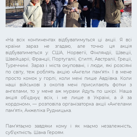
«
На всіх континентах відбуватимуться ці акції. Я всі
країни зараз не згадаю, але точно ця акція
відбуватиметься у: США, Норвегії, Фінляндії, Швеції,
Швейцарії, Франції, Португалії, Єгипті, Австралії, Греції,
Туреччині. Зараз і міста окуповані, і люди, які розсіяні
по світу, теж роблять акцію «Ангели пам'яті». І в мене
просто комок у горлі, коли мені пише Авдіївка. Коли
наші військові з окопів мені присилають фотки з
ангелами, то у мене аж мурахи йдуть по шкірі. Наша
акція об’єднує всіх, і не лише в Україні, а й за
кордоном
»,
— розповіла організаторка акції
«Ангелами
пам'яті», Анжеліка Рудницька.
Пам'ятаємо завдяки кому і як маємо незалежність,
суб'єктність. Шана Героям.