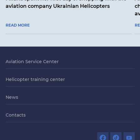
aviation company Ukrainian Helicopters
ch
a
READ MORE
R
Aviation Service Center
Helicopter training center
News
Contacts