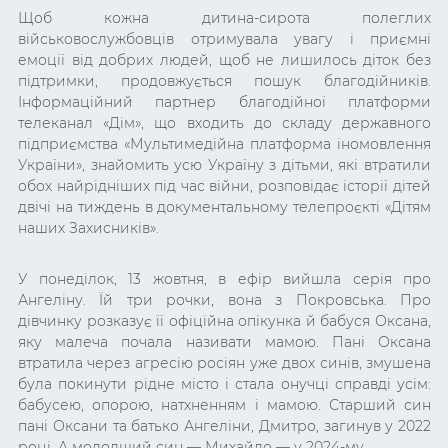
Щоб кожна дитина-сирота полеглих
військовослужбовців отримувала увагу і приємні
емоції від добрих людей, щоб не лишилось діток без
підтримки, продовжується пошук благодійників.
Інформаційний партнер благодійної платформи
телеканал «Дім», що входить до складу державного
підприємства «Мультимедійна платформа іномовлення
України», знайомить усю Україну з дітьми, які втратили
обох найрідніших під час війни, розповідає історії дітей
двічі на тиждень в документальному телепроєкті «Дітям
наших Захисників».
У понеділок, 13 жовтня, в ефір вийшла серія про
Ангеліну. Їй три рочки, вона з Покровська. Про
дівчинку розказує її офіційна опікунка й бабуся Оксана,
яку малеча почала називати мамою. Пані Оксана
втратила через агресію росіян уже двох синів, змушена
була покинути рідне місто і стала онучці справді усім:
бабусею, опорою, натхненням і мамою. Старший син
пані Оксани та батько Ангеліни, Дмитро, загинув у 2022
році. А молодший син — Михайло — у 2024-му.