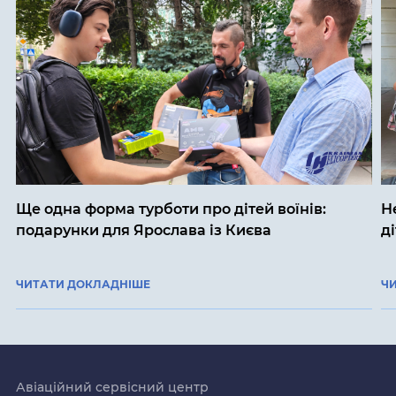
Ще одна форма турботи про дітей воїнів:
Н
подарунки для Ярослава із Києва
д
ЧИТАТИ ДОКЛАДНІШЕ
Ч
Авіаційний сервісний центр