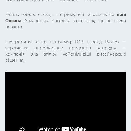
«Війна забрала все»
, — стримуючи сльози каже
пані
Оксана
. А маленька Ангеліна заспокоює, що не треба
плакати.
Цю родину тепер підтримує ТОВ «Бренд Руміо» —
українське виробництво предметів інтер’єру —
компанія, яка втілює найсміливіші дизайнерські
рішення.