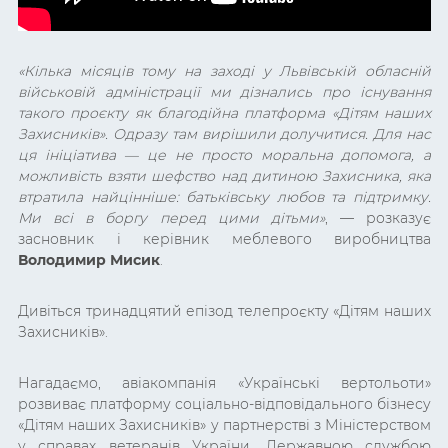
«Кілька місяців тому на заході у Львівській обласній
військовій адміністрації ми дізнались про існування
такого проєкту як благодійна платформа «Дітям наших
Захисників». Одразу там вирішили долучитися. Для нас
ця ініціатива — це не просто моральна допомога, а
можливість взяти шефство над дитиною Захисника, яка
втратила найцінніше: батьківську любов та підтримку.
Ми всі в боргу перед цими дітьми»
, — розказує
засновник і керівник меблевого виробництва
Володимир Мисик
.
Дивіться тринадцятий епізод телепроєкту «Дітям наших
Захисників».
Нагадаємо, авіакомпанія «Українські вертольоти»
розвиває платформу соціально-відповідального бізнесу
«Дітям наших Захисників» у партнерстві з Міністерством
у справах ветеранів України, Державною службою