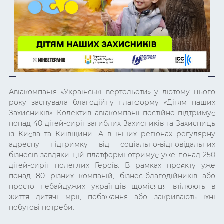
Авіакомпанія «Українські вертольоти» у лютому цього
року заснувала благодійну платформу «Дітям наших
Захисників». Колектив авіакомпанії постійно підтримує
понад 40 дітей-сиріт загиблих Захисників та Захисниць
із Києва та Київщини. А в інших регіонах регулярну
адресну підтримку від соціально-відповідальних
бізнесів завдяки цій платформі отримує уже понад 250
дітей-сиріт полеглих Героїв. В рамках проєкту уже
понад 80 різних компаній, бізнес-благодійників або
просто небайдужих українців щомісяця втілюють в
життя дитячі мрії, побажання або закривають їхні
побутові потреби.