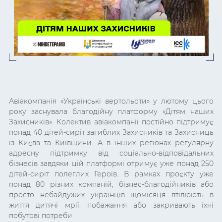
Авіакомпанія «Українські вертольоти» у лютому цього
року заснувала благодійну платформу «Дітям наших
Захисників». Колектив авіакомпанії постійно підтримує
понад 40 дітей-сиріт загиблих Захисників та Захисниць
із Києва та Київщини. А в інших регіонах регулярну
адресну підтримку від соціально-відповідальних
бізнесів завдяки цій платформі отримує уже понад 250
дітей-сиріт полеглих Героїв. В рамках проєкту уже
понад 80 різних компаній, бізнес-благодійників або
просто небайдужих українців щомісяця втілюють в
життя дитячі мрії, побажання або закривають їхні
побутові потреби.