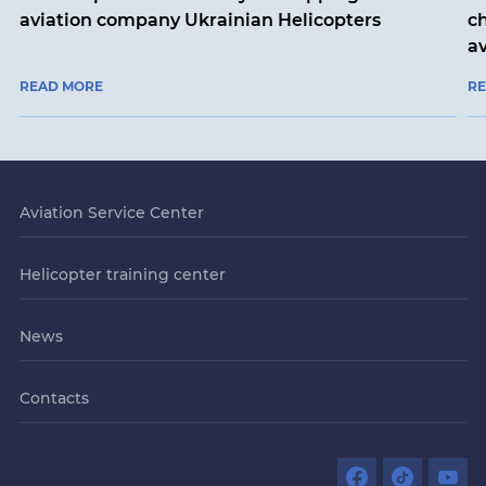
aviation company Ukrainian Helicopters
ch
a
READ MORE
R
Aviation Service Center
Helicopter training center
News
Contacts