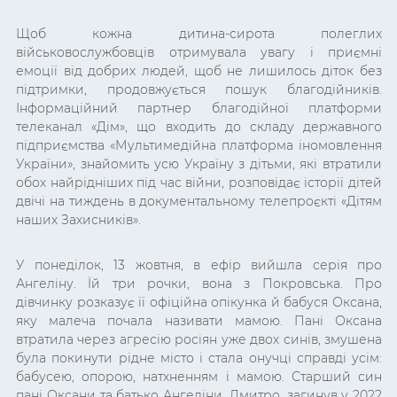
Щоб кожна дитина-сирота полеглих
військовослужбовців отримувала увагу і приємні
емоції від добрих людей, щоб не лишилось діток без
підтримки, продовжується пошук благодійників.
Інформаційний партнер благодійної платформи
телеканал «Дім», що входить до складу державного
підприємства «Мультимедійна платформа іномовлення
України», знайомить усю Україну з дітьми, які втратили
обох найрідніших під час війни, розповідає історії дітей
двічі на тиждень в документальному телепроєкті «Дітям
наших Захисників».
У понеділок, 13 жовтня, в ефір вийшла серія про
Ангеліну. Їй три рочки, вона з Покровська. Про
дівчинку розказує її офіційна опікунка й бабуся Оксана,
яку малеча почала називати мамою. Пані Оксана
втратила через агресію росіян уже двох синів, змушена
була покинути рідне місто і стала онучці справді усім:
бабусею, опорою, натхненням і мамою. Старший син
пані Оксани та батько Ангеліни, Дмитро, загинув у 2022