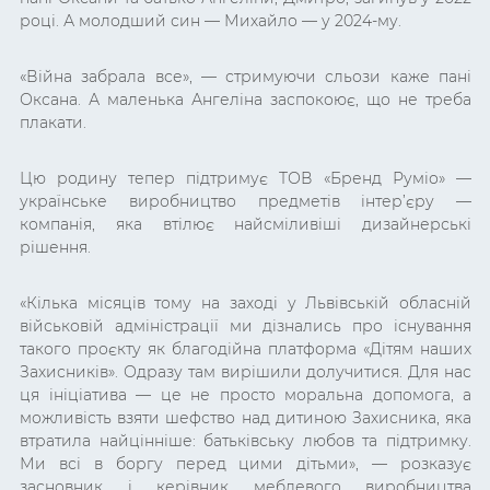
році. А молодший син — Михайло — у 2024-му.
«Війна забрала все», — стримуючи сльози каже пані
Оксана. А маленька Ангеліна заспокоює, що не треба
плакати.
Цю родину тепер підтримує ТОВ «Бренд Руміо» —
українське виробництво предметів інтер’єру —
компанія, яка втілює найсміливіші дизайнерські
рішення.
«Кілька місяців тому на заході у Львівській обласній
військовій адміністрації ми дізнались про існування
такого проєкту як благодійна платформа «Дітям наших
Захисників». Одразу там вирішили долучитися. Для нас
ця ініціатива — це не просто моральна допомога, а
можливість взяти шефство над дитиною Захисника, яка
втратила найцінніше: батьківську любов та підтримку.
Ми всі в боргу перед цими дітьми», — розказує
засновник і керівник меблевого виробництва